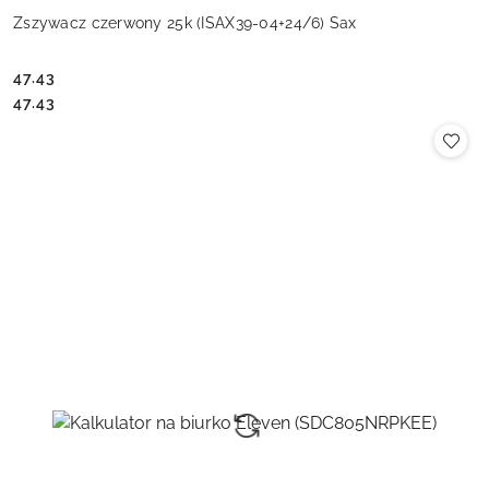
Zszywacz czerwony 25k (ISAX39-04+24/6) Sax
47.43
Cena:
Cena:
47.43