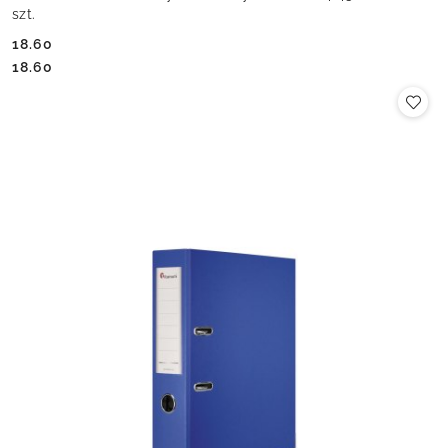
szt.
18.60
Cena:
Cena:
18.60