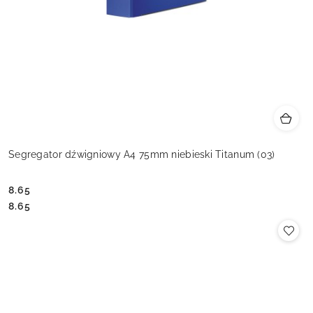
Segregator dźwigniowy A4 75mm niebieski Titanum (03)
8.65
Cena:
Cena:
8.65