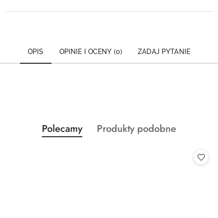
OPIS
OPINIE I OCENY (0)
ZADAJ PYTANIE
Produkty
Produkty
Polecamy
Produkty podobne
Pomiń karuzelę produktów
o
o
statusie:
statusie: