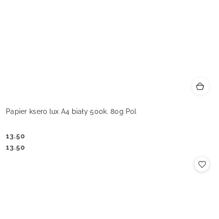
Papier ksero lux A4 biały 500k. 80g Pol
13.50
Cena:
Cena:
13.50