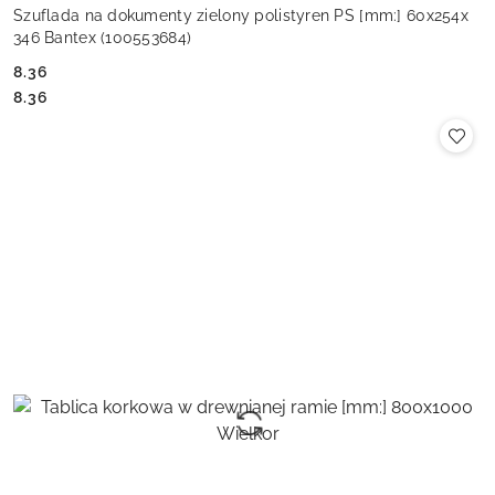
Szuflada na dokumenty zielony polistyren PS [mm:] 60x254x
346 Bantex (100553684)
8.36
Cena:
Cena:
8.36