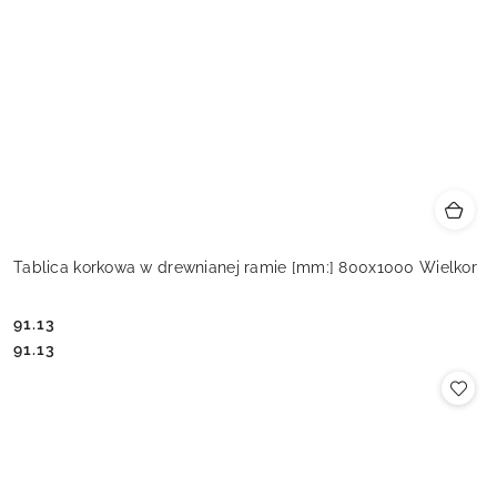
Tablica korkowa w drewnianej ramie [mm:] 800x1000 Wielkor
91.13
Cena:
Cena:
91.13