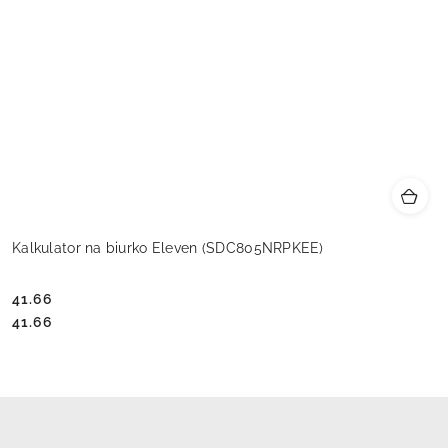
Kalkulator na biurko Eleven (SDC805NRPKEE)
41.66
Cena:
Cena:
41.66