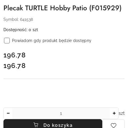
Plecak TURTLE Hobby Patio (F015929)
Symbol:
641538
Dostępność:
0
szt
Powiadom gdy produkt będzie dostępny
cena:
196.78
196.78
Cena:
Ilość
szt
Do koszyka