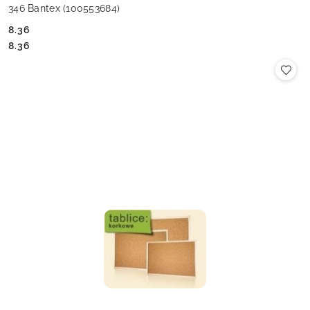
346 Bantex (100553684)
8.36
Cena:
Cena:
8.36