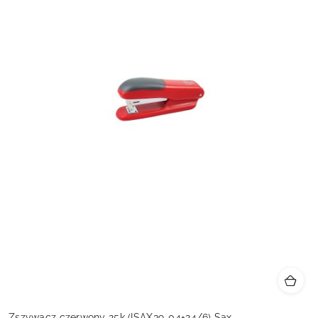
Zszywacz czerwony 25k (ISAX39-04+24/6) Sax