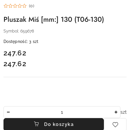
(0)
Pluszak Miś [mm:] 130 (T06-130)
Symbol:
659678
Dostępność:
3
szt
cena:
247.62
247.62
Cena:
Ilość
szt
Do koszyka