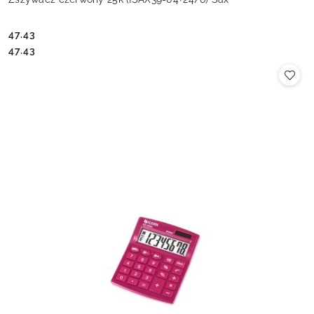
47.43
Cena:
Cena:
47.43