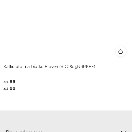
Kalkulator na biurko Eleven (SDC805NRPKEE)
41.66
Cena:
Cena:
41.66