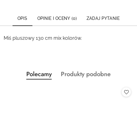
OPIS
OPINIE I OCENY (0)
ZADAJ PYTANIE
Miś pluszowy 130 cm mix kolorów.
Produkty
Produkty
Polecamy
Produkty podobne
Pomiń karuzelę produktów
o
o
statusie:
statusie: