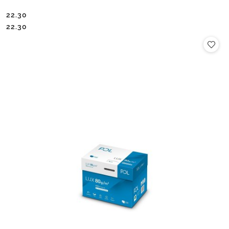
22.30
Cena:
Cena:
22.30