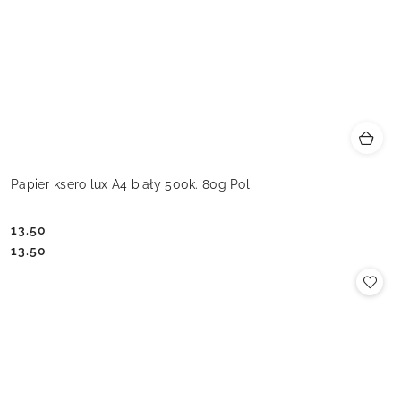
Papier ksero lux A4 biały 500k. 80g Pol
13.50
Cena:
Cena:
13.50