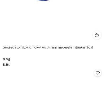
Segregator dźwigniowy A4 75mm niebieski Titanum (03)
8.65
Cena:
Cena:
8.65