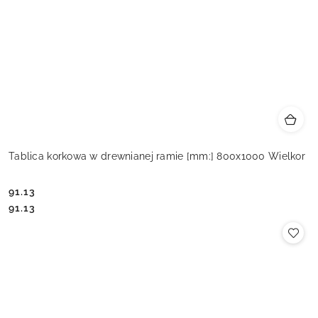
Tablica korkowa w drewnianej ramie [mm:] 800x1000 Wielkor
91.13
Cena:
Cena:
91.13