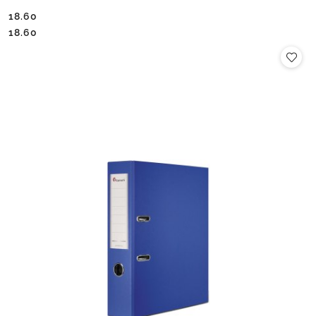
18.60
Cena:
Cena:
18.60