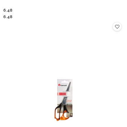
6.48
Cena:
Cena:
6.48