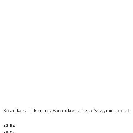
Koszulka na dokumenty Bantex krystaliczna A4 45 mic 100 szt.
18.60
Cena:
Cena:
18.60