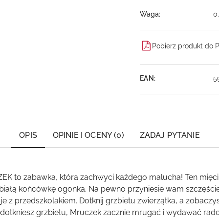
Waga:
0
Pobierz produkt do 
EAN:
5
OPIS
OPINIE I OCENY (0)
ZADAJ PYTANIE
o zabawka, która zachwyci każdego malucha! Ten mięciut
 i białą końcówkę ogonka. Na pewno przyniesie wam szczęśc
e z przedszkolakiem. Dotknij grzbietu zwierzątka, a zobacz
 dotkniesz grzbietu, Mruczek zacznie mrugać i wydawać rad