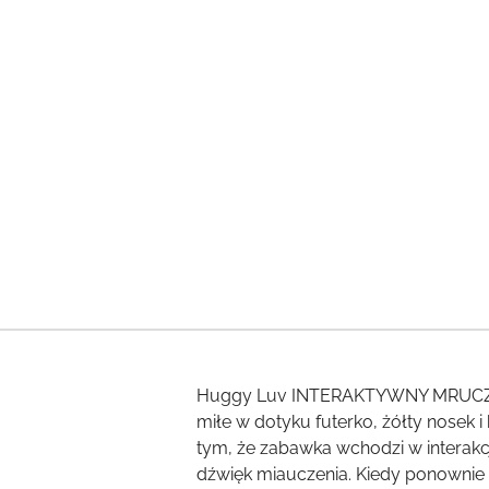
Huggy Luv INTERAKTYWNY MRUCZEK t
miłe w dotyku futerko, żółty nosek
tym, że zabawka wchodzi w interakcj
dźwięk miauczenia. Kiedy ponownie