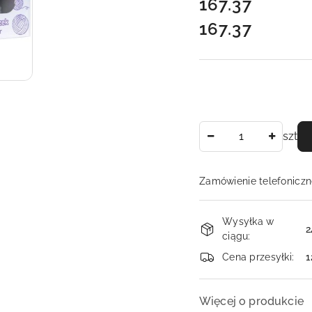
cena:
167.37
167.37
Cena:
Ilość
szt
Zamówienie telefoniczn
Dostępność
Wysyłka w
i
2
ciągu:
dostawa
Cena przesyłki:
1
Więcej o produkcie