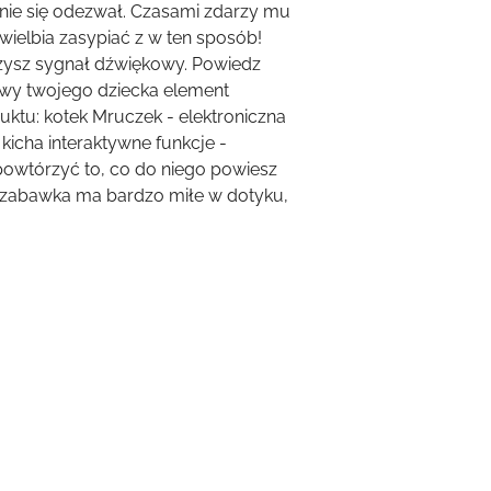
śnie się odezwał. Czasami zdarzy mu
wielbia zasypiać z w ten sposób!
szysz sygnał dźwiękowy. Powiedz
awy twojego dziecka element
uktu: kotek Mruczek - elektroniczna
icha interaktywne funkcje -
 powtórzyć to, co do niego powiesz
 - zabawka ma bardzo miłe w dotyku,