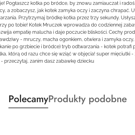
cje! Pogłaszcz kotka po bródce, by znowu zamiauczał i rado
cy, a zobaczysz, jak kotek zamyka oczy i zaczyna chrapać. U
rzania. Przytrzymaj bródkę kotka przez trzy sekundy. Usły
órzy po tobie! Kotek Mruczek wprowadza do codziennej zab
rozwija empatię malucha i daje poczucie bliskości. Cechy prod
wdziwy - mruczy, macha ogonkiem, otwiera i zamyka oczy, k
nie po grzbiecie i bródce) tryb odtwarzania - kotek potrafi
ka, którą od razu chce się wziąć w objęcia! super mięciutki
 - przeczytaj, zanim dasz zabawkę dziecku
Produkty
Produkty
Polecamy
Produkty podobne
o
o
statusie:
statusie: