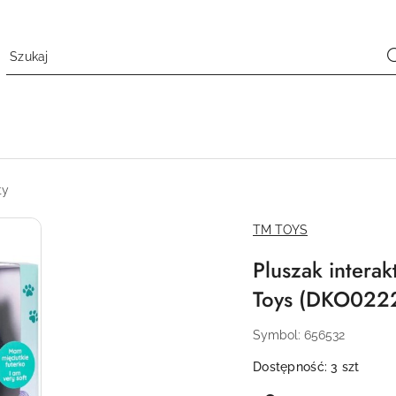
ty
NAZWA
TM TOYS
PRODUCENTA:
Pluszak intera
Toys (DKO022
Symbol:
656532
Dostępność:
3
szt