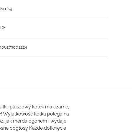
.811 kg
PDF
908273002224
ki, pluszowy kotek ma czarne,
ie! Wyjątkowość kotka polega na
ysz, jak merda ogonem i wydaje
osne odgłosy Każde dotknięcie