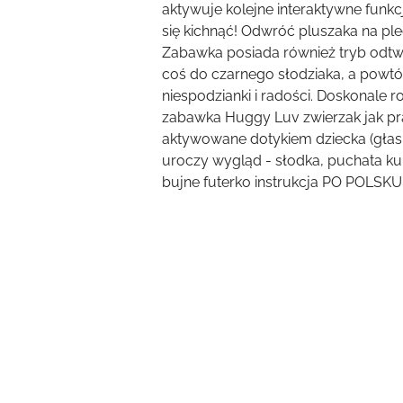
aktywuje kolejne interaktywne funk
się kichnąć! Odwróć pluszaka na ple
Zabawka posiada również tryb odtwa
coś do czarnego słodziaka, a powt
niespodzianki i radości. Doskonale 
zabawka Huggy Luv zwierzak jak pra
aktywowane dotykiem dziecka (głaska
uroczy wygląd - słodka, puchata kul
bujne futerko instrukcja PO POLSKU
Pomiń karuzelę produktów