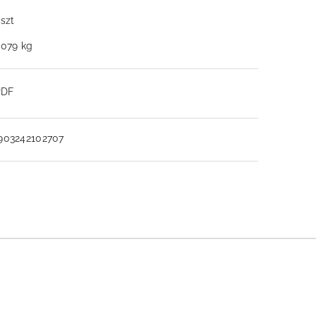
 szt
.079 kg
PDF
903242102707