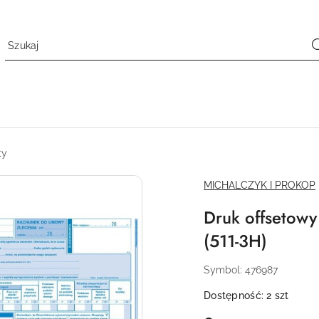
ty
NAZWA
MICHALCZYK I PROKOP
PRODUCENTA:
Druk offsetowy
(511-3H)
Symbol:
476987
Dostępność:
2
szt