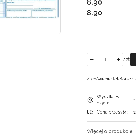
cena:
8.90
8.90
Cena:
Ilość
szt
Zamówienie telefoniczn
Dostępność
Wysyłka w
i
2
ciągu:
dostawa
Cena przesyłki:
1
Więcej o produkcie