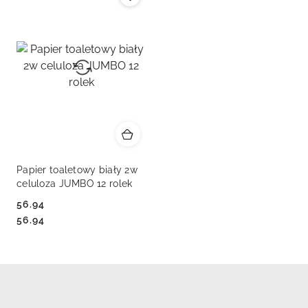
Papier toaletowy biały 2w
celuloza JUMBO 12 rolek
56.94
Cena:
Cena:
56.94