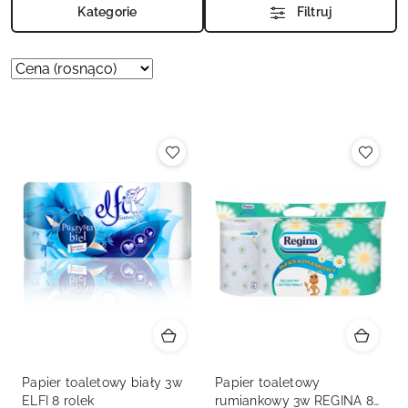
Kategorie
Filtruj
Zastosowano
Sortuj
według
sortowanie:
Cena
(rosnąco).
Papier toaletowy biały 3w
Papier toaletowy
ELFI 8 rolek
rumiankowy 3w REGINA 8