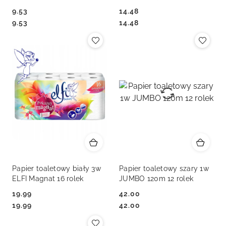
rolek
9.53
14.48
Cena:
Cena:
Cena:
Cena:
9.53
14.48
Papier toaletowy biały 3w
Papier toaletowy szary 1w
ELFI Magnat 16 rolek
JUMBO 120m 12 rolek
19.99
42.00
Cena:
Cena:
Cena:
Cena:
19.99
42.00