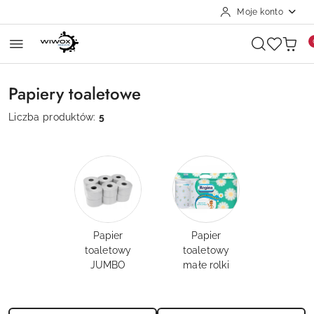
Moje konto
Przejdź do treści głównej
Przejdź do wyszukiwarki
Przejdź do moje konto
Przejdź do menu głównego
Przejdź do stopki
Papiery toaletowe
Liczba produktów:
5
Papier
Papier
toaletowy
toaletowy
JUMBO
małe rolki