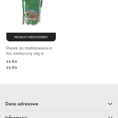
PRODUKT NIEDOSTĘPNY
Piasek do modelowania 6
kol. kinetyczny 1kg 6
kolorów mix 1000g Bigtoys
22.60
(BPLA2832)
Cena:
Cena:
22.60
Dane adresowe
Informacje