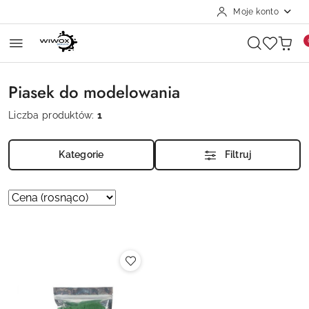
Moje konto
Przejdź do treści głównej
Przejdź do wyszukiwarki
Przejdź do moje konto
Przejdź do menu głównego
Przejdź do stopki
Piasek do modelowania
Liczba produktów:
1
Kategorie
Filtruj
Zastosowano
Sortuj
według
sortowanie:
Cena
(rosnąco).