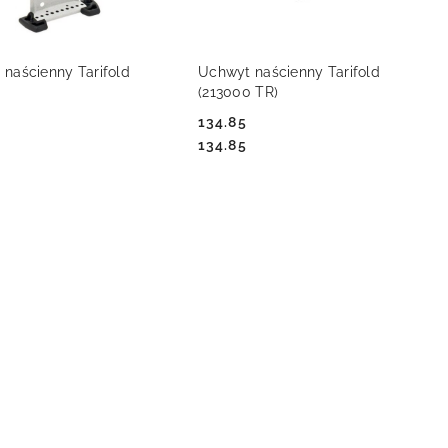
DO KOSZYKA
DO KOSZYKA
naścienny Tarifold
Uchwyt naścienny Tarifold
(213000 TR)
134.85
Cena:
Cena:
134.85