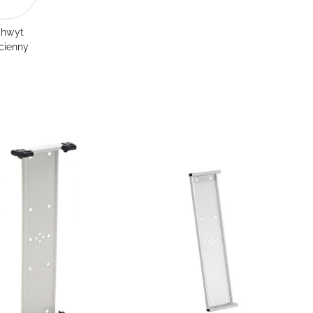
hwyt
cienny