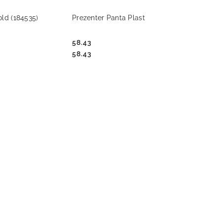
PRODUKT NIEDOSTĘPNY
 KOSZYKA
old (184535)
Prezenter Panta Plast
58.43
Cena:
Cena:
58.43