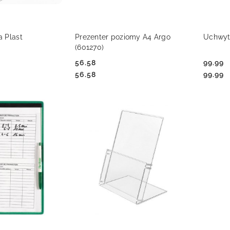
 KOSZYKA
DO KOSZYKA
a Plast
Prezenter poziomy A4 Argo
Uchwyt 
(601270)
56.58
99.99
Cena:
Cena:
Cena:
Cena:
56.58
99.99