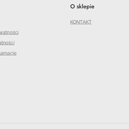
e
O sklepie
KONTAKT
ywatności
tności
klamacje