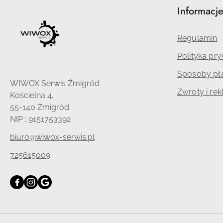
Informacj
Regulamin
Polityka pr
Sposoby pła
WIWOX Serwis Żmigród
Zwroty i re
Kościelna 4,
55-140 Żmigród
NIP : 9151753392
biuro@wiwox-serwis.pl
725615009