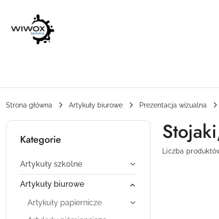
Przejdź do treści głównej
Przejdź do wyszukiwarki
Przejdź do moje konto
Przejdź do menu głównego
Przejdź do stopki
Strona główna
Artykuły biurowe
Prezentacja wizualna
Stojaki
Kategorie
Liczba produktó
Artykuły szkolne
Artykuły biurowe
Artykuły papiernicze