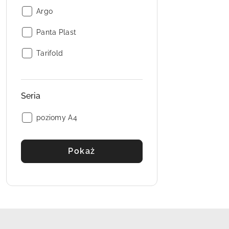
Producent:
Argo
Producent:
Panta Plast
Producent:
Tarifold
Seria
Seria:
poziomy A4
Pokaż