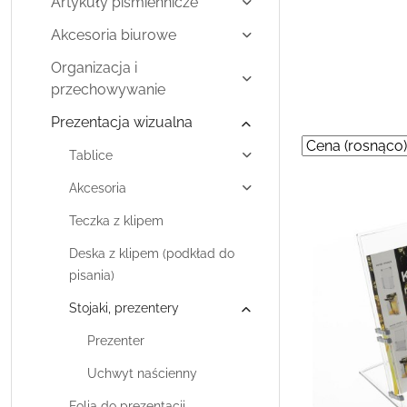
Artykuły piśmiennicze
Akcesoria biurowe
Organizacja i
przechowywanie
Prezentacja wizualna
Zastosowano
Sortuj
Tablice
według
sortowanie:
Cena
Akcesoria
(rosnąco).
Teczka z klipem
Deska z klipem (podkład do
pisania)
Stojaki, prezentery
Prezenter
Uchwyt naścienny
Folia do prezentacji