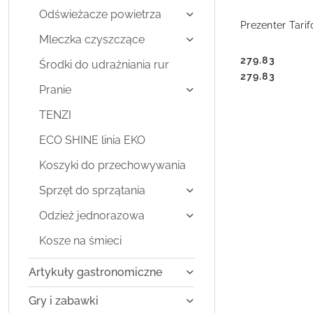
Odświeżacze powietrza
DO
Prezenter Tarif
Mleczka czyszczące
279.83
Środki do udrażniania rur
Cena:
Cena:
279.83
Pranie
TENZI
ECO SHINE linia EKO
Koszyki do przechowywania
Sprzęt do sprzątania
Odzież jednorazowa
Kosze na śmieci
Artykuły gastronomiczne
Gry i zabawki