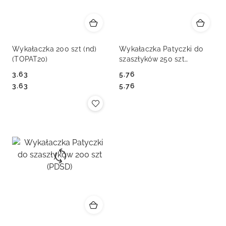
Wykałaczka 200 szt (nd)
Wykałaczka Patyczki do
(TOPAT20)
szaszłyków 250 szt
(PDSZ250)
3.63
5.76
Cena:
Cena:
Cena:
Cena:
3.63
5.76