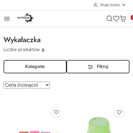
Moje konto
Przejdź do treści głównej
Przejdź do wyszukiwarki
Przejdź do moje konto
Przejdź do menu głównego
Przejdź do stopki
Wykałaczka
Liczba produktów:
5
Kategorie
Filtruj
Zastosowano
Sortuj
według
sortowanie:
Cena
(rosnąco).