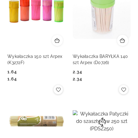
Wykałaczka 150 szt Arpex
Wykałaczka BARYŁKA 140
(K3272F)
szt Arpex (D0726)
1.64
2.34
Cena:
Cena:
Cena:
Cena:
1.64
2.34