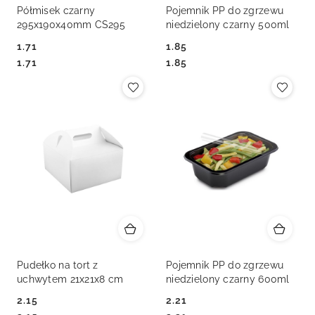
Półmisek czarny
Pojemnik PP do zgrzewu
295x190x40mm CS295
niedzielony czarny 500ml
1.71
1.85
Cena:
Cena:
Cena:
Cena:
1.71
1.85
Pudełko na tort z
Pojemnik PP do zgrzewu
uchwytem 21x21x8 cm
niedzielony czarny 600ml
2.15
2.21