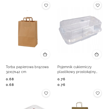
Torba papierowa brązowa
Pojemnik cukierniczy
32x17x42 cm
plastikowy prostokątny
ALI35C
0.68
0.76
Cena:
Cena:
Cena:
Cena:
0.68
0.76