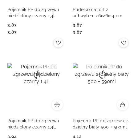
Pojemnik PP do zgrzewu
Pudełko na tort z
niedzielony czarny 1,4L
uchwytem 26x26x14 cm
3.87
3.87
Cena:
Cena:
Cena:
Cena:
3.87
3.87
Pojemnik PP do zgrzewu
Pojemnik PP do zgrzewu 2-
niedzielony czarny 1,4L
dzielny biały 500 + 590ml
3.94
4.12