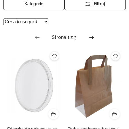
Kategorie
Filtruj
Zastosowano
Sortuj
według
sortowanie:
Cena
(rosnąco).