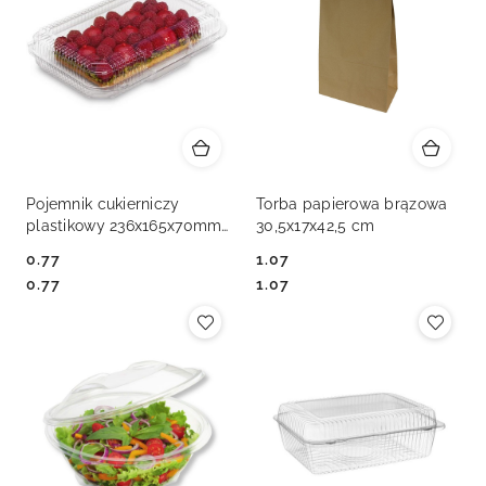
Pojemnik cukierniczy
Torba papierowa brązowa
plastikowy 236x165x70mm
30,5x17x42,5 cm
ALI40C
0.77
1.07
Cena:
Cena:
Cena:
Cena:
0.77
1.07