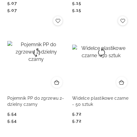
5.07
5.15
Cena:
Cena:
Cena:
Cena:
5.07
5.15
Pojemnik PP do zgrzewu 2-
Widelce plastikowe czarne
dzielny czarny
- 50 sztuk
5.54
5.72
Cena:
Cena:
Cena:
Cena:
5.54
5.72