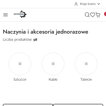
Moje konto
Przejdź do treści głównej
Przejdź do wyszukiwarki
Przejdź do moje konto
Przejdź do menu głównego
Przejdź do stopki
Naczynia i akcesoria jednorazowe
Liczba produktów:
98
Sztućce
Kubki
Talerze