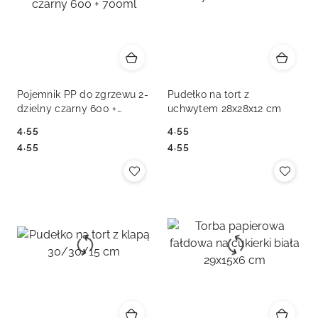
Pojemnik PP do zgrzewu 2-
Pudełko na tort z
dzielny czarny 600 +
uchwytem 28x28x12 cm
700ml
4.55
4.55
Cena:
Cena:
Cena:
Cena:
4.55
4.55