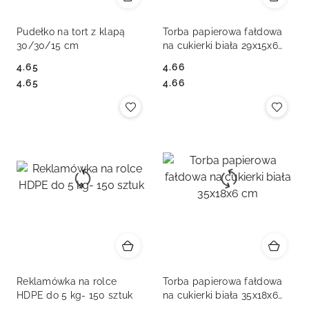
Pudełko na tort z klapą
Torba papierowa fałdowa
30/30/15 cm
na cukierki biała 29x15x6
cm
4.65
4.66
Cena:
Cena:
Cena:
Cena:
4.65
4.66
Reklamówka na rolce
Torba papierowa fałdowa
HDPE do 5 kg- 150 sztuk
na cukierki biała 35x18x6
cm