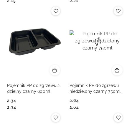
Cena:
Cena:
Cena:
Cena:
2.15
2.21
Pojemnik PP do zgrzewu 2-
Pojemnik PP do zgrzewu
dzielny czarny 600ml
niedzielony czarny 750ml
2.34
2.64
Cena:
Cena:
Cena:
Cena:
2.34
2.64