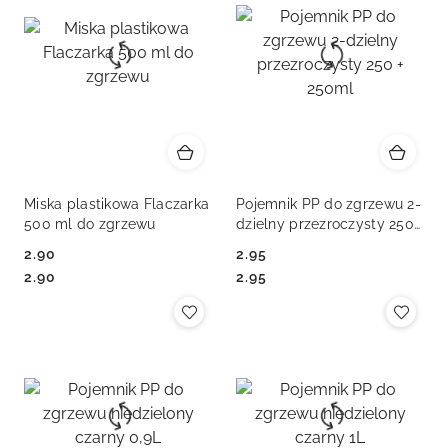
Miska plastikowa Flaczarka
Pojemnik PP do zgrzewu 2-
500 ml do zgrzewu
dzielny przezroczysty 250
+ 250ml
2.90
2.95
Cena:
Cena:
Cena:
Cena:
2.90
2.95