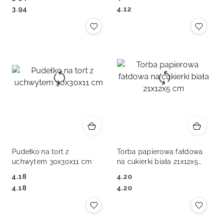
Cena:
Cena:
Cena:
Cena:
3.94
4.12
Pudełko na tort z
Torba papierowa fałdowa
uchwytem 30x30x11 cm
na cukierki biała 21x12x5
cm
4.18
4.20
Cena:
Cena:
Cena:
Cena:
4.18
4.20