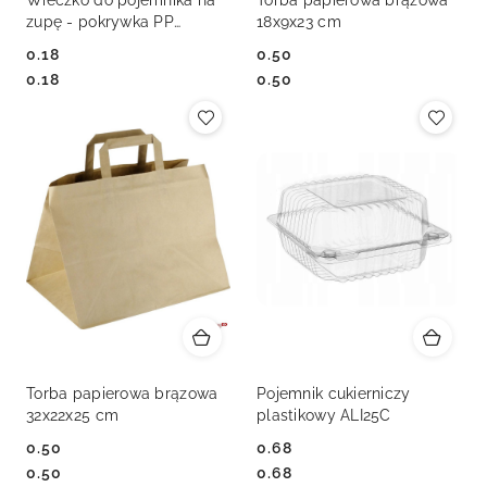
Wieczko do pojemnika na
Torba papierowa brązowa
zupę - pokrywka PP
18x9x23 cm
W2/017
0.18
0.50
Cena:
Cena:
Cena:
Cena:
0.18
0.50
Torba papierowa brązowa
Pojemnik cukierniczy
32x22x25 cm
plastikowy ALI25C
0.50
0.68
Cena:
Cena:
Cena:
Cena:
0.50
0.68