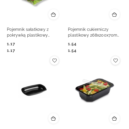
Pojemnik sałatkowy z
Pojemnik cukierniczy
pokrywką plastikowy
plastikowy 268x200x70mm
1000ml
K80
1.17
1.54
Cena:
Cena:
Cena:
Cena:
1.17
1.54