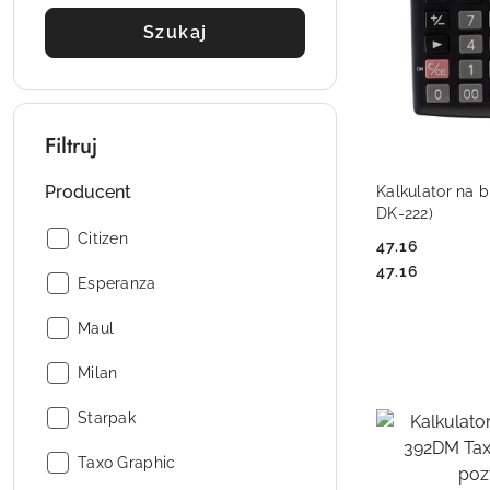
Szukaj
Filtruj
DO
Producent
Kalkulator na b
DK-222)
Producent:
Citizen
47.16
Cena:
Cena:
47.16
Producent:
Esperanza
Producent:
Maul
Producent:
Milan
Producent:
Starpak
Producent:
Taxo Graphic