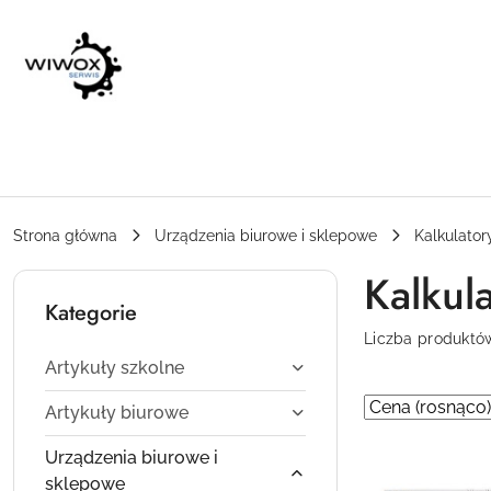
Przejdź do treści głównej
Przejdź do wyszukiwarki
Przejdź do moje konto
Przejdź do menu głównego
Przejdź do stopki
Strona główna
Urządzenia biurowe i sklepowe
Kalkulator
Kalkul
Kategorie
Liczba produktó
Artykuły szkolne
Zastosowano
Sortuj
Artykuły biurowe
według
sortowanie:
Urządzenia biurowe i
Cena
sklepowe
(rosnąco).