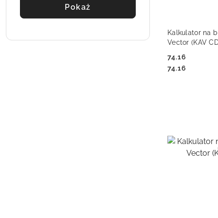
Pokaż
DO
Kalkulator na b
Vector (KAV CD
74.16
Cena:
Cena:
74.16