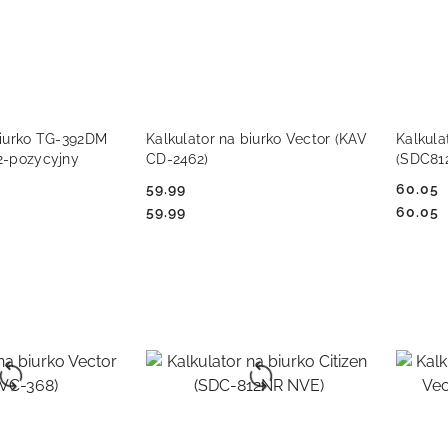
 KOSZYKA
DO KOSZYKA
biurko TG-392DM
Kalkulator na biurko Vector (KAV
Kalkula
2-pozycyjny
CD-2462)
(SDC81
59.99
60.05
Cena:
Cena:
Cena:
Cena:
59.99
60.05