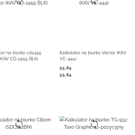
DO KOSZYKA
DO KOSZYKA
tor na biurko cd2455
Kalkulator na biurko Vector (KAV
 (KAV CD-2455 BLK)
VC-444)
55.84
Cena:
Cena:
55.84