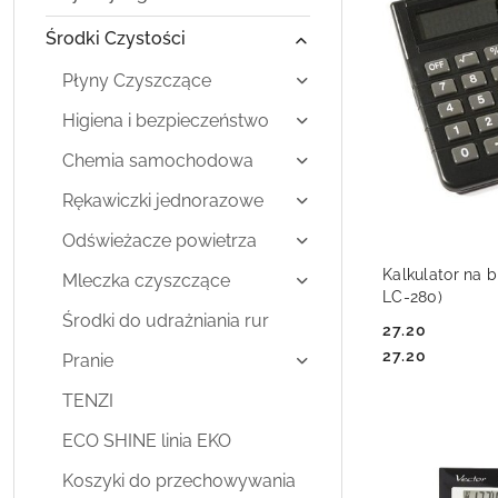
Środki Czystości
Płyny Czyszczące
Higiena i bezpieczeństwo
Chemia samochodowa
Rękawiczki jednorazowe
Odświeżacze powietrza
DO
Kalkulator na b
Mleczka czyszczące
LC-280)
Środki do udrażniania rur
27.20
Cena:
Cena:
27.20
Pranie
TENZI
ECO SHINE linia EKO
Koszyki do przechowywania