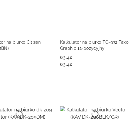
DO KOSZYKA
DO KOSZYKA
tor na biurko Citizen
Kalkulator na biurko TG-932 Taxo
2BN)
Graphic 12-pozycyjny
63.40
Cena:
Cena:
63.40