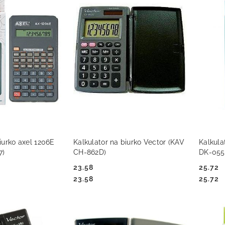
 KOSZYKA
DO KOSZYKA
iurko axel 1206E
Kalkulator na biurko Vector (KAV
Kalkula
7)
CH-862D)
DK-055
23.58
25.72
Cena:
Cena:
Cena:
Cena:
23.58
25.72