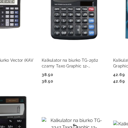
 KOSZYKA
DO KOSZYKA
iurko Vector (KAV
Kalkulator na biurko TG-2562
Kalkula
czarny Taxo Graphic 12-
Graphic
pozycyjny
38.50
42.69
Cena:
Cena:
Cena:
Cena:
38.50
42.69