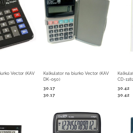
 KOSZYKA
DO KOSZYKA
iurko Vector (KAV
Kalkulator na biurko Vector (KAV
Kalkula
DK-050)
CD-118
30.17
30.42
Cena:
Cena:
Cena:
Cena:
30.17
30.42