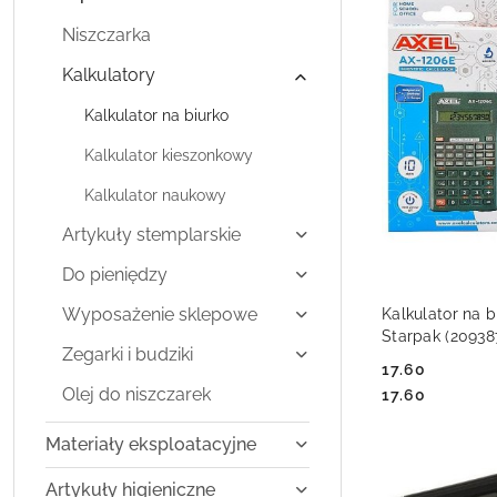
Niszczarka
Kalkulatory
Kalkulator na biurko
Kalkulator kieszonkowy
Kalkulator naukowy
Artykuły stemplarskie
Do pieniędzy
DO
Wyposażenie sklepowe
Kalkulator na b
Starpak (20938
Zegarki i budziki
17.60
Cena:
Olej do niszczarek
Cena:
17.60
Materiały eksploatacyjne
Artykuły higieniczne