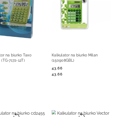
DO KOSZYKA
DO KOSZYKA
tor na biurko Taxo
Kalkulator na biurko Milan
 (TG-7172-12T)
(150908GBL)
43.66
Cena:
Cena:
43.66