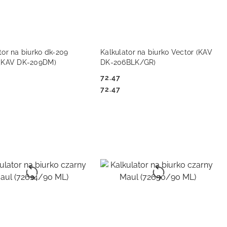
DO KOSZYKA
DO KOSZYKA
tor na biurko dk-209
Kalkulator na biurko Vector (KAV
 (KAV DK-209DM)
DK-206BLK/GR)
72.47
Cena:
Cena:
72.47