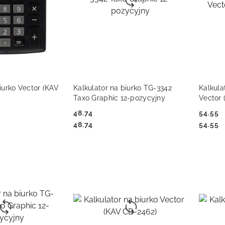
 KOSZYKA
DO KOSZYKA
iurko Vector (KAV
Kalkulator na biurko TG-3342
Kalkula
Taxo Graphic 12-pozycyjny
Vector
48.74
54.55
Cena:
Cena:
Cena:
Cena:
48.74
54.55