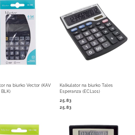
DO KOSZYKA
DO KOSZYKA
tor na biurko Vector (KAV
Kalkulator na biurko Tales
 BLK)
Esperanza (ECL101)
25.83
Cena:
Cena:
25.83