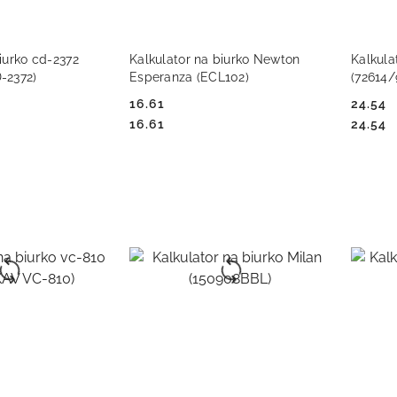
PRODUKT NIEDOSTĘPNY
P
 KOSZYKA
iurko cd-2372
Kalkulator na biurko Newton
Kalkula
-2372)
Esperanza (ECL102)
(72614
16.61
24.54
Cena:
Cena:
Cena:
Cena:
16.61
24.54