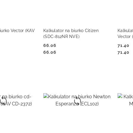
 KOSZYKA
DO KOSZYKA
iurko Vector (KAV
Kalkulator na biurko Citizen
Kalkula
(SDC-812NR NVE)
Vector
66.06
71.40
Cena:
Cena:
Cena:
Cena:
66.06
71.40