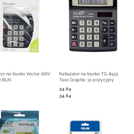
DO KOSZYKA
DO KOSZYKA
tor na biurko Vector (KAV
Kalkulator na biurko TG-8432
2 BLK)
Taxo Graphic 12-pozycyjny
34.64
Cena:
Cena:
34.64