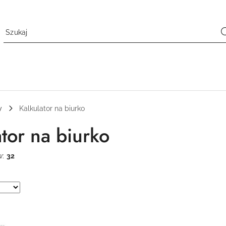
y
Kalkulator na biurko
ator na biurko
w:
32