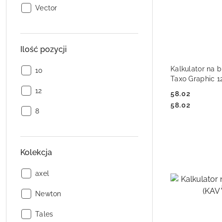
Producent:
Vector
Ilość pozycji
DO
Kalkulator na 
Ilość
10
Taxo Graphic 1
pozycji:
Ilość
12
58.02
pozycji:
Cena:
Cena:
58.02
Ilość
8
pozycji:
Kolekcja
Kolekcja:
axel
Kolekcja:
Newton
Kolekcja:
Tales