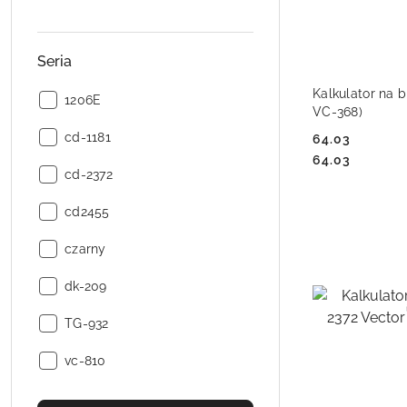
Seria
DO
Kalkulator na b
Seria:
1206E
VC-368)
Seria:
cd-1181
64.03
Cena:
Cena:
64.03
Seria:
cd-2372
Seria:
cd2455
Seria:
czarny
Seria:
dk-209
Seria:
TG-932
Seria:
vc-810