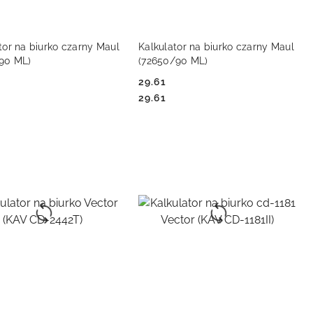
RODUKT NIEDOSTĘPNY
PRODUKT NIEDOSTĘPNY
tor na biurko czarny Maul
Kalkulator na biurko czarny Maul
/90 ML)
(72650/90 ML)
29.61
Cena:
Cena:
29.61