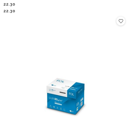
22.30
Cena:
Cena:
22.30