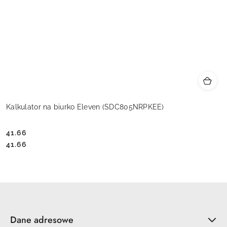
Kalkulator na biurko Eleven (SDC805NRPKEE)
41.66
Cena:
Cena:
41.66
Dane adresowe