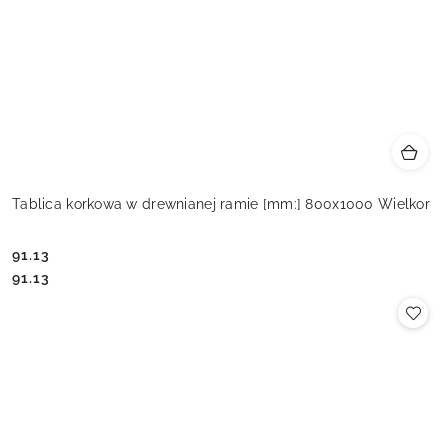
Tablica korkowa w drewnianej ramie [mm:] 800x1000 Wielkor
91.13
Cena:
Cena:
91.13