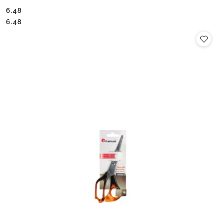
6.48
Cena:
Cena:
6.48