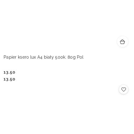
Papier ksero lux A4 biały 500k. 80g Pol
13.50
Cena:
Cena:
13.50