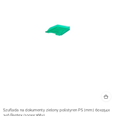
Szuflada na dokumenty zielony polistyren PS [mm:] 60x254x
346 Bantex (100553684)