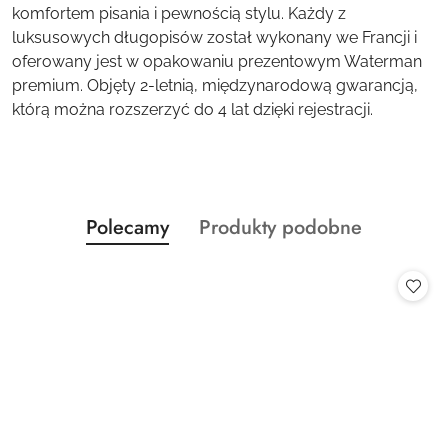
komfortem pisania i pewnością stylu. Każdy z
luksusowych długopisów został wykonany we Francji i
oferowany jest w opakowaniu prezentowym Waterman
premium. Objęty 2-letnią, międzynarodową gwarancją,
którą można rozszerzyć do 4 lat dzięki rejestracji.
Produkty
Produkty
Polecamy
Produkty podobne
Pomiń karuzelę produktów
o
o
statusie:
statusie: