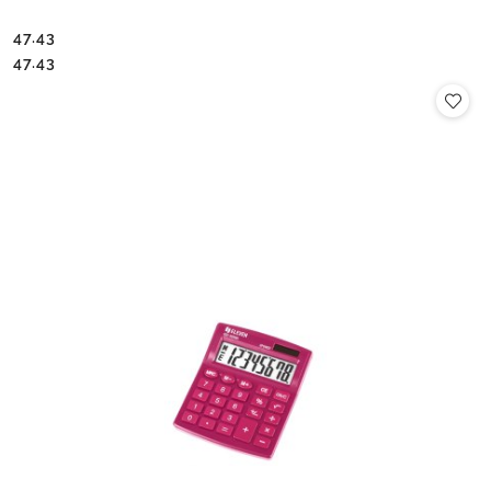
47.43
Cena:
Cena:
47.43