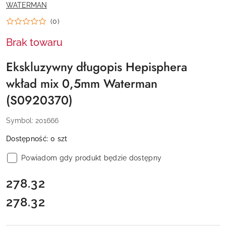
NAZWA
WATERMAN
PRODUCENTA:
(0)
Brak towaru
Ekskluzywny długopis Hepisphera
wkład mix 0,5mm Waterman
(S0920370)
Symbol:
201666
Dostępność:
0
szt
Powiadom gdy produkt będzie dostępny
cena:
278.32
278.32
Cena: