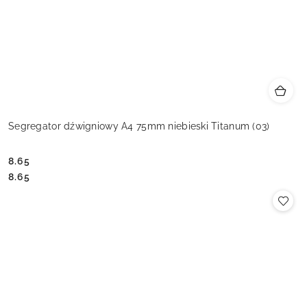
Segregator dźwigniowy A4 75mm niebieski Titanum (03)
8.65
Cena:
Cena:
8.65