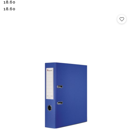
18.60
Cena:
Cena:
18.60