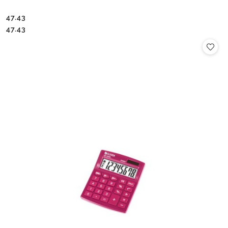
47.43
Cena:
Cena:
47.43