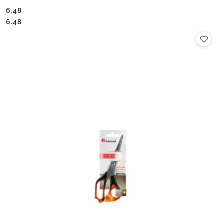
6.48
Cena:
Cena:
6.48