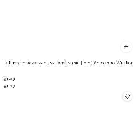
Tablica korkowa w drewnianej ramie [mm:] 800x1000 Wielkor
91.13
Cena:
Cena:
91.13