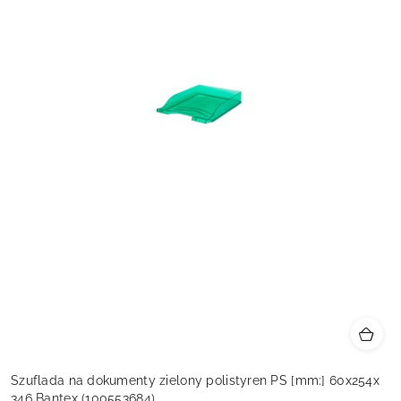
Szuflada na dokumenty zielony polistyren PS [mm:] 60x254x
346 Bantex (100553684)