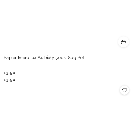
Papier ksero lux A4 biały 500k. 80g Pol
13.50
Cena:
Cena:
13.50