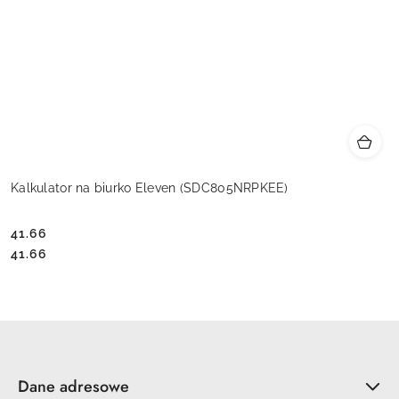
Kalkulator na biurko Eleven (SDC805NRPKEE)
41.66
Cena:
Cena:
41.66
Dane adresowe