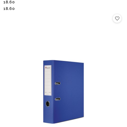
18.60
Cena:
Cena:
18.60