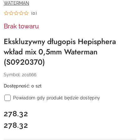
NAZWA
WATERMAN
PRODUCENTA:
(0)
Brak towaru
Ekskluzywny długopis Hepisphera
wkład mix 0,5mm Waterman
(S0920370)
Symbol:
201666
Dostępność:
0
szt
Powiadom gdy produkt będzie dostępny
cena:
278.32
278.32
Cena: