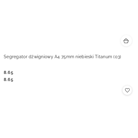
Segregator dźwigniowy A4 75mm niebieski Titanum (03)
8.65
Cena:
Cena:
8.65