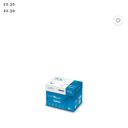
22.30
Cena:
Cena:
22.30