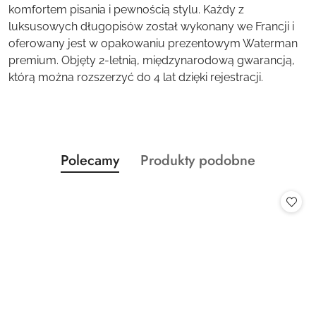
komfortem pisania i pewnością stylu. Każdy z
luksusowych długopisów został wykonany we Francji i
oferowany jest w opakowaniu prezentowym Waterman
premium. Objęty 2-letnią, międzynarodową gwarancją,
którą można rozszerzyć do 4 lat dzięki rejestracji.
Produkty
Produkty
Polecamy
Produkty podobne
Pomiń karuzelę produktów
o
o
statusie:
statusie: