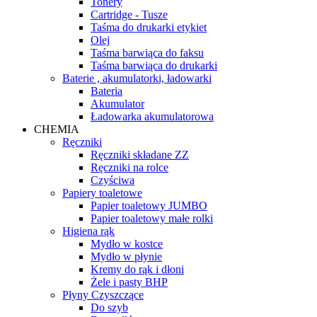
Tonery
Cartridge - Tusze
Taśma do drukarki etykiet
Olej
Taśma barwiąca do faksu
Taśma barwiąca do drukarki
Baterie , akumulatorki, ładowarki
Bateria
Akumulator
Ładowarka akumulatorowa
CHEMIA
Ręczniki
Ręczniki składane ZZ
Ręczniki na rolce
Czyściwa
Papiery toaletowe
Papier toaletowy JUMBO
Papier toaletowy małe rolki
Higiena rąk
Mydło w kostce
Mydło w płynie
Kremy do rąk i dłoni
Żele i pasty BHP
Płyny Czyszczące
Do szyb