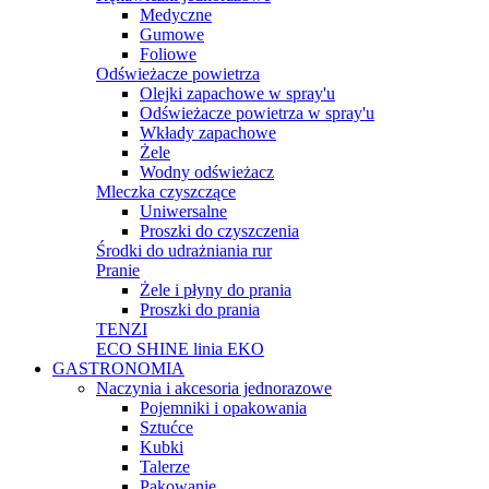
Medyczne
Gumowe
Foliowe
Odświeżacze powietrza
Olejki zapachowe w spray'u
Odświeżacze powietrza w spray'u
Wkłady zapachowe
Żele
Wodny odświeżacz
Mleczka czyszczące
Uniwersalne
Proszki do czyszczenia
Środki do udrażniania rur
Pranie
Żele i płyny do prania
Proszki do prania
TENZI
ECO SHINE linia EKO
GASTRONOMIA
Naczynia i akcesoria jednorazowe
Pojemniki i opakowania
Sztućce
Kubki
Talerze
Pakowanie