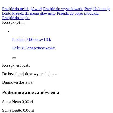
Przejdź do treści głównej
Przejdź do wyszukiwarki
Przejdź do moje
konto
Przejdź do menu głównego
Przejdź do opisu produktu
Przejdź do stopki
Koszyk (
0
)
Produkt [{[$index+1]}]:
Ilość:
x
Cena jednostkowa:
Koszyk jest pusty
Do bezpłatnej dostawy brakuje
-,--
Darmowa dostawa!
Podsumowanie zamówienia
Suma
Netto
0,00 zł
Suma
Brutto
0,00 zł