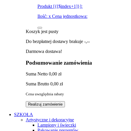
Produkt [{[$index+1]}]:
Ilość:
x
Cena jednostkowa:
Koszyk jest pusty
Do bezpłatnej dostawy brakuje
-,--
Darmowa dostawa!
Podsumowanie zamówienia
Suma
Netto
0,00 zł
Suma
Brutto
0,00 zł
Cena uwzględnia rabaty
Realizuj zamówienie
SZKOŁA
Artystyczne i dekoracyjne
Lampiony i świeczki
Pakowanie prezentów