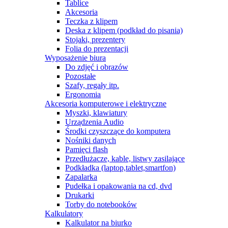
Tablice
Akcesoria
Teczka z klipem
Deska z klipem (podkład do pisania)
Stojaki, prezentery
Folia do prezentacji
Wyposażenie biura
Do zdjęć i obrazów
Pozostałe
Szafy, regały itp.
Ergonomia
Akcesoria komputerowe i elektryczne
Myszki, klawiatury
Urządzenia Audio
Środki czyszczące do komputera
Nośniki danych
Pamięci flash
Przedłużacze, kable, listwy zasilające
Podkładka (laptop,tablet,smartfon)
Zapalarka
Pudełka i opakowania na cd, dvd
Drukarki
Torby do notebooków
Kalkulatory
Kalkulator na biurko