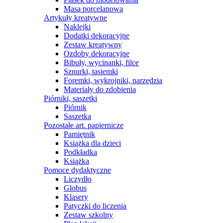
Masa porcelanowa
Artykuły kreatywne
Naklejki
Dodatki dekoracyjne
Zestaw kreatywny
Ozdoby dekoracyjne
Bibuły, wycinanki, filce
Sznurki, tasiemki
Foremki, wykrojniki, narzędzia
Materiały do zdobienia
Piórniki, saszetki
Piórnik
Saszetka
Pozostałe art. papiernicze
Pamiętnik
Książka dla dzieci
Podkładka
Książka
Pomoce dydaktyczne
Liczydło
Globus
Klasery
Patyczki do liczenia
Zestaw szkolny