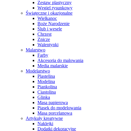
Zestaw plastyczny
Węgiel rysunkowy
Świąteczne i okazjonalne
Wielkanoc
Boże Narodzenie
Ślub i wesele
Chrzest
Znicze
Walentynki
Malarstwo
Farby
Akcesoria do malowania
Media malarskie
Modelarstwo
Plastelina
Modelina
Piankolina
Ciastolina
Glinka
Masa papierowa
Piasek do modelowania
Masa porcelanowa
Artykuły kreatywne
Naklejki
Dodatki dekoracyjne