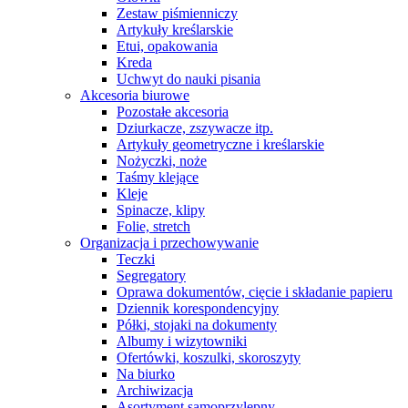
Zestaw piśmienniczy
Artykuły kreślarskie
Etui, opakowania
Kreda
Uchwyt do nauki pisania
Akcesoria biurowe
Pozostałe akcesoria
Dziurkacze, zszywacze itp.
Artykuły geometryczne i kreślarskie
Nożyczki, noże
Taśmy klejące
Kleje
Spinacze, klipy
Folie, stretch
Organizacja i przechowywanie
Teczki
Segregatory
Oprawa dokumentów, cięcie i składanie papieru
Dziennik korespondencyjny
Półki, stojaki na dokumenty
Albumy i wizytowniki
Ofertówki, koszulki, skoroszyty
Na biurko
Archiwizacja
Asortyment samoprzylepny