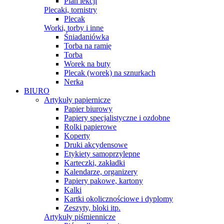
Plan lekcji
Plecaki, tornistry
Plecak
Worki, torby i inne
Śniadaniówka
Torba na ramię
Torba
Worek na buty
Plecak (worek) na sznurkach
Nerka
BIURO
Artykuły papiernicze
Papier biurowy
Papiery specjalistyczne i ozdobne
Rolki papierowe
Koperty
Druki akcydensowe
Etykiety samoprzylepne
Karteczki, zakładki
Kalendarze, organizery
Papiery pakowe, kartony
Kalki
Kartki okolicznościowe i dyplomy
Zeszyty, bloki itp.
Artykuły piśmiennicze