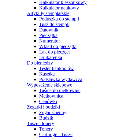
Kalkulator kieszonkowy
Kalkulator naukowy
Artykuły stemplarskie
Poduszka do stempli
Tusz do stempli
Datownik
Pieczątka
Numerator
Wkład do pieczątki
Lak do pieczęci
Drukarenka
Do pieniędzy
Tester banknotów
Kasetka
Podstawka wydawcza
Wyposażenie sklepowe
Taśma do metkownic
Metkownica
Cenówki
Zegarki i budziki
Zegar ścienny
Budzik
Tusze i tonery
Tonery
Cartridge - Tusze