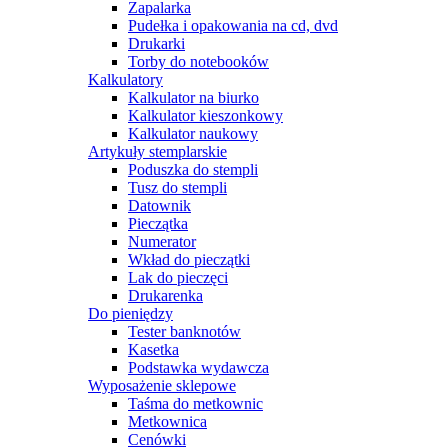
Zapalarka
Pudełka i opakowania na cd, dvd
Drukarki
Torby do notebooków
Kalkulatory
Kalkulator na biurko
Kalkulator kieszonkowy
Kalkulator naukowy
Artykuły stemplarskie
Poduszka do stempli
Tusz do stempli
Datownik
Pieczątka
Numerator
Wkład do pieczątki
Lak do pieczęci
Drukarenka
Do pieniędzy
Tester banknotów
Kasetka
Podstawka wydawcza
Wyposażenie sklepowe
Taśma do metkownic
Metkownica
Cenówki