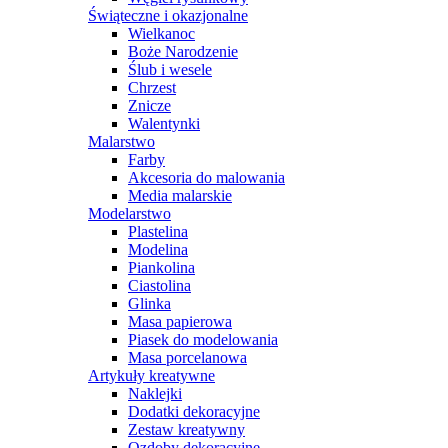
Świąteczne i okazjonalne
Wielkanoc
Boże Narodzenie
Ślub i wesele
Chrzest
Znicze
Walentynki
Malarstwo
Farby
Akcesoria do malowania
Media malarskie
Modelarstwo
Plastelina
Modelina
Piankolina
Ciastolina
Glinka
Masa papierowa
Piasek do modelowania
Masa porcelanowa
Artykuły kreatywne
Naklejki
Dodatki dekoracyjne
Zestaw kreatywny
Ozdoby dekoracyjne