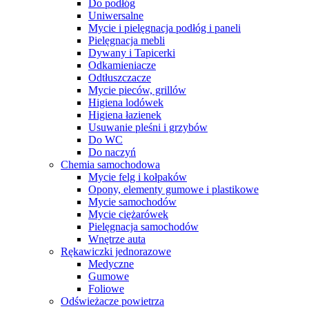
Do podłóg
Uniwersalne
Mycie i pielęgnacja podłóg i paneli
Pielęgnacja mebli
Dywany i Tapicerki
Odkamieniacze
Odtłuszczacze
Mycie pieców, grillów
Higiena lodówek
Higiena łazienek
Usuwanie pleśni i grzybów
Do WC
Do naczyń
Chemia samochodowa
Mycie felg i kołpaków
Opony, elementy gumowe i plastikowe
Mycie samochodów
Mycie ciężarówek
Pielęgnacja samochodów
Wnętrze auta
Rękawiczki jednorazowe
Medyczne
Gumowe
Foliowe
Odświeżacze powietrza