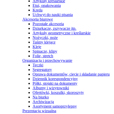
Artykuły kreślarskie
Etui, opakowania
Kreda
Uchwyt do nauki pisania
Akcesoria biurowe
Pozostałe akcesoria
Dziurkacze, zszywacze itp.
Artykuły geometryczne i kreślarskie
Nożyczki, noże
Taśmy klejące
Kleje
Spinacze, klipy
Folie, stretch
Organizacja i przechowywanie
Teczki
Segregatory
Oprawa dokumentów, cięcie i składanie papieru
Dziennik korespondencyjny
Półki, stojaki na dokumenty
Albumy i wizytowniki
Ofertówki, koszulki, skoroszyty
Na biurko
Archiwizacja
Asortyment samoprzylepny
Prezentacja wizualna