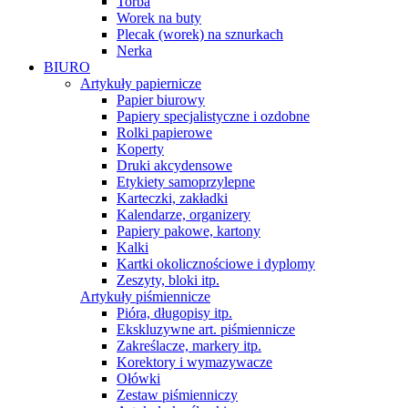
Torba
Worek na buty
Plecak (worek) na sznurkach
Nerka
BIURO
Artykuły papiernicze
Papier biurowy
Papiery specjalistyczne i ozdobne
Rolki papierowe
Koperty
Druki akcydensowe
Etykiety samoprzylepne
Karteczki, zakładki
Kalendarze, organizery
Papiery pakowe, kartony
Kalki
Kartki okolicznościowe i dyplomy
Zeszyty, bloki itp.
Artykuły piśmiennicze
Pióra, długopisy itp.
Ekskluzywne art. piśmiennicze
Zakreślacze, markery itp.
Korektory i wymazywacze
Ołówki
Zestaw piśmienniczy