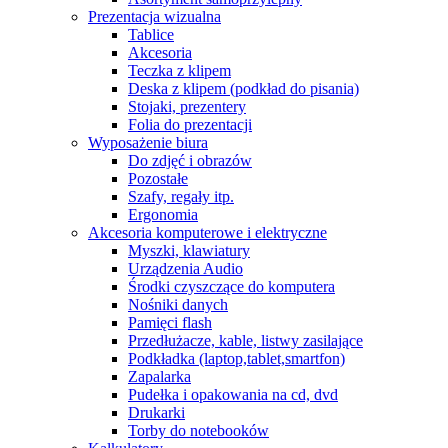
Prezentacja wizualna
Tablice
Akcesoria
Teczka z klipem
Deska z klipem (podkład do pisania)
Stojaki, prezentery
Folia do prezentacji
Wyposażenie biura
Do zdjęć i obrazów
Pozostałe
Szafy, regały itp.
Ergonomia
Akcesoria komputerowe i elektryczne
Myszki, klawiatury
Urządzenia Audio
Środki czyszczące do komputera
Nośniki danych
Pamięci flash
Przedłużacze, kable, listwy zasilające
Podkładka (laptop,tablet,smartfon)
Zapalarka
Pudełka i opakowania na cd, dvd
Drukarki
Torby do notebooków