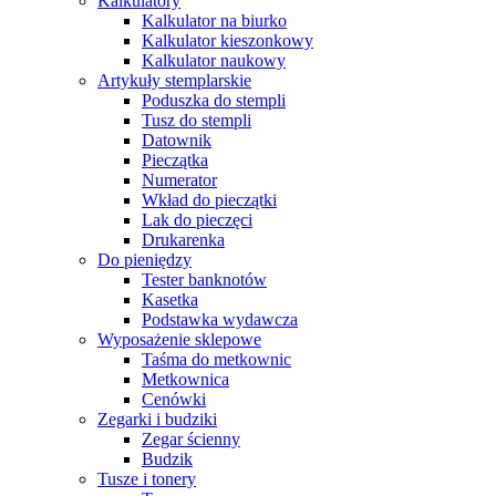
Kalkulatory
Kalkulator na biurko
Kalkulator kieszonkowy
Kalkulator naukowy
Artykuły stemplarskie
Poduszka do stempli
Tusz do stempli
Datownik
Pieczątka
Numerator
Wkład do pieczątki
Lak do pieczęci
Drukarenka
Do pieniędzy
Tester banknotów
Kasetka
Podstawka wydawcza
Wyposażenie sklepowe
Taśma do metkownic
Metkownica
Cenówki
Zegarki i budziki
Zegar ścienny
Budzik
Tusze i tonery