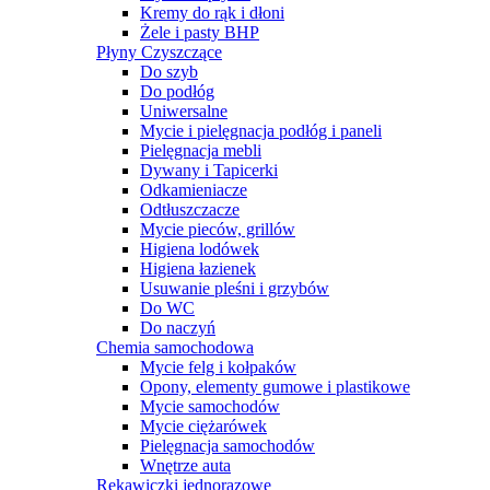
Kremy do rąk i dłoni
Żele i pasty BHP
Płyny Czyszczące
Do szyb
Do podłóg
Uniwersalne
Mycie i pielęgnacja podłóg i paneli
Pielęgnacja mebli
Dywany i Tapicerki
Odkamieniacze
Odtłuszczacze
Mycie pieców, grillów
Higiena lodówek
Higiena łazienek
Usuwanie pleśni i grzybów
Do WC
Do naczyń
Chemia samochodowa
Mycie felg i kołpaków
Opony, elementy gumowe i plastikowe
Mycie samochodów
Mycie ciężarówek
Pielęgnacja samochodów
Wnętrze auta
Rękawiczki jednorazowe