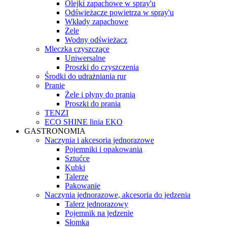
Olejki zapachowe w spray'u
Odświeżacze powietrza w spray'u
Wkłady zapachowe
Żele
Wodny odświeżacz
Mleczka czyszczące
Uniwersalne
Proszki do czyszczenia
Środki do udrażniania rur
Pranie
Żele i płyny do prania
Proszki do prania
TENZI
ECO SHINE linia EKO
GASTRONOMIA
Naczynia i akcesoria jednorazowe
Pojemniki i opakowania
Sztućce
Kubki
Talerze
Pakowanie
Naczynia jednorazowe, akcesoria do jedzenia
Talerz jednorazowy
Pojemnik na jedzenie
Słomka