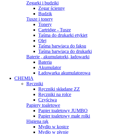
Zegarki i budziki
Zegar ścienny
Budzik
Tusze i tonery
Tonery
Cartridge - Tusze
Taśma do drukarki etykiet
Olej
Taśma barwiąca do faksu
Taśma barwiąca do drukarki
Baterie , akumulatorki, ładowarki
Bateria
Akumulator
Ładowarka akumulatorowa
CHEMIA
Ręczniki
Ręczniki składane ZZ
Ręczniki na rolce
Czyściwa
Papiery toaletowe
Papier toaletowy JUMBO
Papier toaletowy małe rolki
Higiena rąk
Mydło w kostce
Mydło w płynie