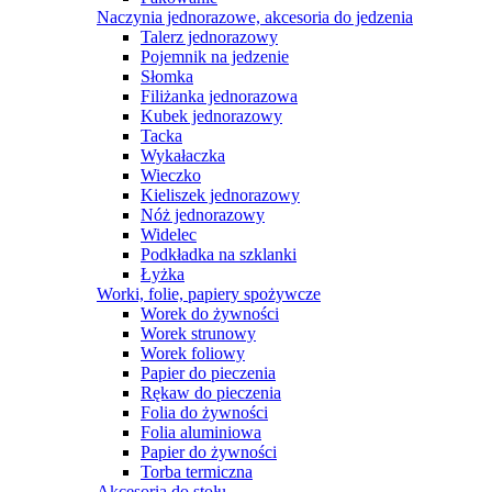
Naczynia jednorazowe, akcesoria do jedzenia
Talerz jednorazowy
Pojemnik na jedzenie
Słomka
Filiżanka jednorazowa
Kubek jednorazowy
Tacka
Wykałaczka
Wieczko
Kieliszek jednorazowy
Nóż jednorazowy
Widelec
Podkładka na szklanki
Łyżka
Worki, folie, papiery spożywcze
Worek do żywności
Worek strunowy
Worek foliowy
Papier do pieczenia
Rękaw do pieczenia
Folia do żywności
Folia aluminiowa
Papier do żywności
Torba termiczna
Akcesoria do stołu