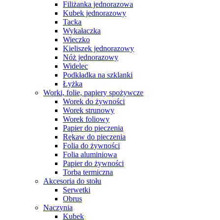
Filiżanka jednorazowa
Kubek jednorazowy
Tacka
Wykałaczka
Wieczko
Kieliszek jednorazowy
Nóż jednorazowy
Widelec
Podkładka na szklanki
Łyżka
Worki, folie, papiery spożywcze
Worek do żywności
Worek strunowy
Worek foliowy
Papier do pieczenia
Rękaw do pieczenia
Folia do żywności
Folia aluminiowa
Papier do żywności
Torba termiczna
Akcesoria do stołu
Serwetki
Obrus
Naczynia
Kubek