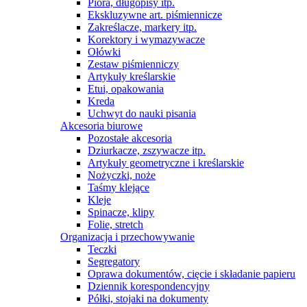
Pióra, długopisy itp.
Ekskluzywne art. piśmiennicze
Zakreślacze, markery itp.
Korektory i wymazywacze
Ołówki
Zestaw piśmienniczy
Artykuły kreślarskie
Etui, opakowania
Kreda
Uchwyt do nauki pisania
Akcesoria biurowe
Pozostałe akcesoria
Dziurkacze, zszywacze itp.
Artykuły geometryczne i kreślarskie
Nożyczki, noże
Taśmy klejące
Kleje
Spinacze, klipy
Folie, stretch
Organizacja i przechowywanie
Teczki
Segregatory
Oprawa dokumentów, cięcie i składanie papieru
Dziennik korespondencyjny
Półki, stojaki na dokumenty