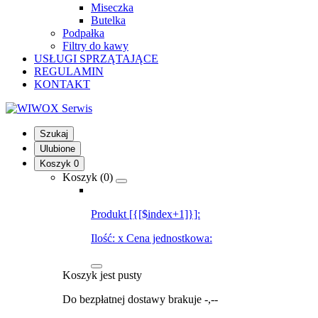
Miseczka
Butelka
Podpałka
Filtry do kawy
USŁUGI SPRZĄTAJĄCE
REGULAMIN
KONTAKT
Szukaj
Ulubione
Koszyk
0
Koszyk (
0
)
Produkt [{[$index+1]}]:
Ilość:
x
Cena jednostkowa:
Koszyk jest pusty
Do bezpłatnej dostawy brakuje
-,--