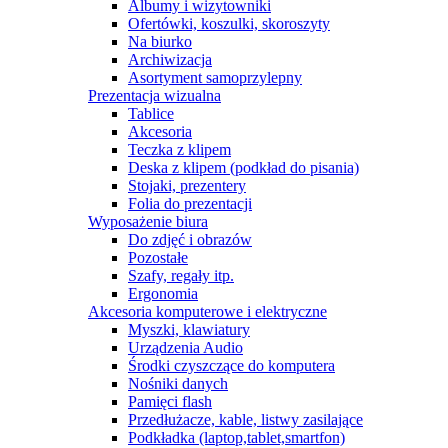
Albumy i wizytowniki
Ofertówki, koszulki, skoroszyty
Na biurko
Archiwizacja
Asortyment samoprzylepny
Prezentacja wizualna
Tablice
Akcesoria
Teczka z klipem
Deska z klipem (podkład do pisania)
Stojaki, prezentery
Folia do prezentacji
Wyposażenie biura
Do zdjęć i obrazów
Pozostałe
Szafy, regały itp.
Ergonomia
Akcesoria komputerowe i elektryczne
Myszki, klawiatury
Urządzenia Audio
Środki czyszczące do komputera
Nośniki danych
Pamięci flash
Przedłużacze, kable, listwy zasilające
Podkładka (laptop,tablet,smartfon)