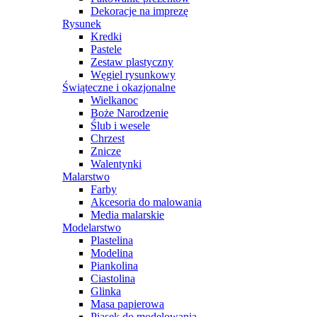
Dekoracje na imprezę
Rysunek
Kredki
Pastele
Zestaw plastyczny
Węgiel rysunkowy
Świąteczne i okazjonalne
Wielkanoc
Boże Narodzenie
Ślub i wesele
Chrzest
Znicze
Walentynki
Malarstwo
Farby
Akcesoria do malowania
Media malarskie
Modelarstwo
Plastelina
Modelina
Piankolina
Ciastolina
Glinka
Masa papierowa
Piasek do modelowania