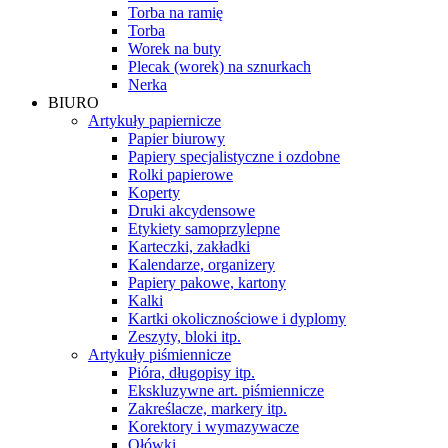
Torba na ramię
Torba
Worek na buty
Plecak (worek) na sznurkach
Nerka
BIURO
Artykuły papiernicze
Papier biurowy
Papiery specjalistyczne i ozdobne
Rolki papierowe
Koperty
Druki akcydensowe
Etykiety samoprzylepne
Karteczki, zakładki
Kalendarze, organizery
Papiery pakowe, kartony
Kalki
Kartki okolicznościowe i dyplomy
Zeszyty, bloki itp.
Artykuły piśmiennicze
Pióra, długopisy itp.
Ekskluzywne art. piśmiennicze
Zakreślacze, markery itp.
Korektory i wymazywacze
Ołówki