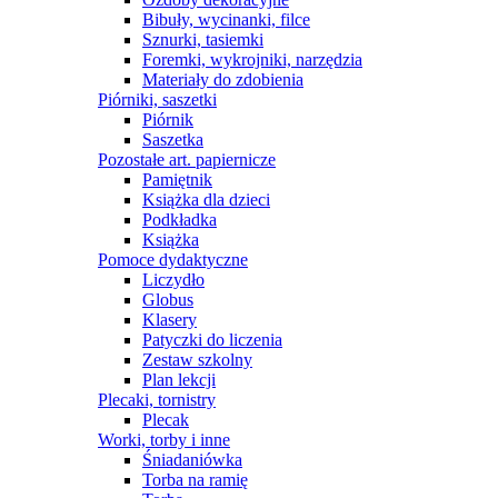
Bibuły, wycinanki, filce
Sznurki, tasiemki
Foremki, wykrojniki, narzędzia
Materiały do zdobienia
Piórniki, saszetki
Piórnik
Saszetka
Pozostałe art. papiernicze
Pamiętnik
Książka dla dzieci
Podkładka
Książka
Pomoce dydaktyczne
Liczydło
Globus
Klasery
Patyczki do liczenia
Zestaw szkolny
Plan lekcji
Plecaki, tornistry
Plecak
Worki, torby i inne
Śniadaniówka
Torba na ramię