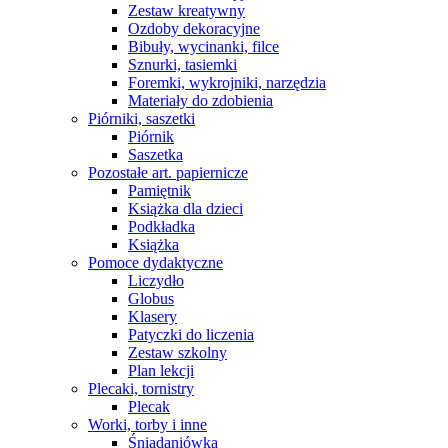
Zestaw kreatywny
Ozdoby dekoracyjne
Bibuły, wycinanki, filce
Sznurki, tasiemki
Foremki, wykrojniki, narzędzia
Materiały do zdobienia
Piórniki, saszetki
Piórnik
Saszetka
Pozostałe art. papiernicze
Pamiętnik
Książka dla dzieci
Podkładka
Książka
Pomoce dydaktyczne
Liczydło
Globus
Klasery
Patyczki do liczenia
Zestaw szkolny
Plan lekcji
Plecaki, tornistry
Plecak
Worki, torby i inne
Śniadaniówka