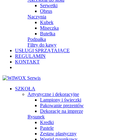
Serwetki
Obrus
Naczynia
Kubek
Miseczka
Butelka
Podpałka
Filtry do kawy
USŁUGI SPRZĄTAJĄCE
REGULAMIN
KONTAKT
SZKOŁA
Artystyczne i dekoracyjne
Lampiony i świeczki
Pakowanie prezentów
Dekoracje na imprezę
Rysunek
Kredki
Pastele
Zestaw plastyczny
Węgiel rysunkowy