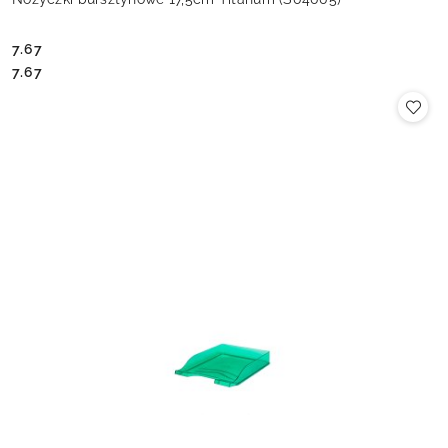
7.67
Cena:
Cena:
7.67