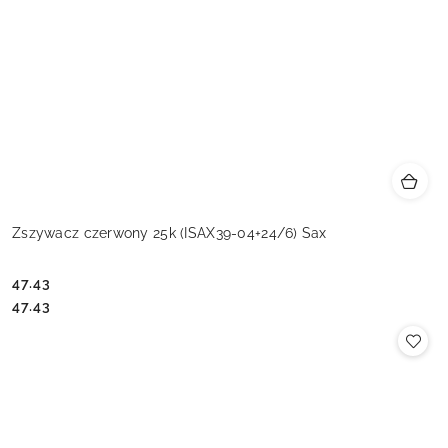
Zszywacz czerwony 25k (ISAX39-04+24/6) Sax
47.43
Cena:
Cena:
47.43