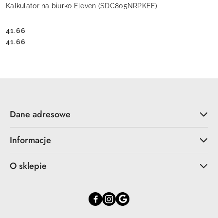
Kalkulator na biurko Eleven (SDC805NRPKEE)
41.66
Cena:
Cena:
41.66
Dane adresowe
Informacje
O sklepie