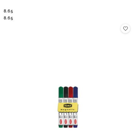
8.65
Cena:
Cena:
8.65