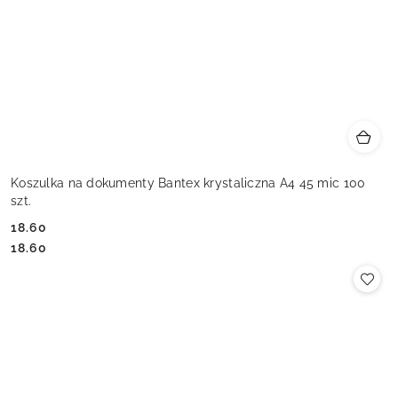
Koszulka na dokumenty Bantex krystaliczna A4 45 mic 100
szt.
18.60
Cena:
Cena:
18.60