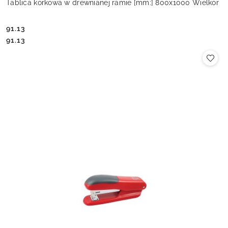
Tablica korkowa w drewnianej ramie [mm:] 800x1000 Wielkor
91.13
Cena:
Cena:
91.13