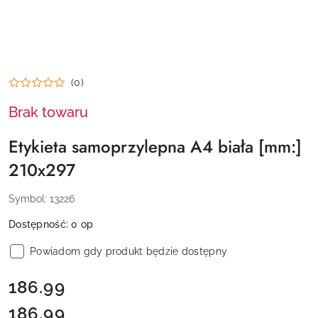
(0)
Brak towaru
Etykieta samoprzylepna A4 biała [mm:]
210x297
Symbol:
13226
Dostępność:
0
op
Powiadom gdy produkt będzie dostępny
cena:
186.99
186.99
Cena: