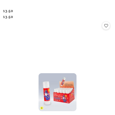
13.50
Cena:
Cena:
13.50