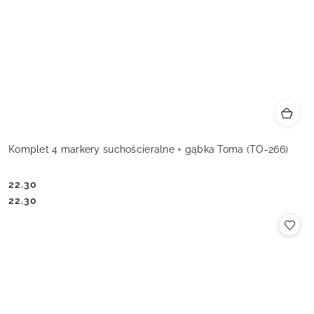
Komplet 4 markery suchościeralne + gąbka Toma (TO-266)
22.30
Cena:
Cena:
22.30