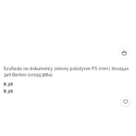
Szuflada na dokumenty zielony polistyren PS [mm:] 60x254x
346 Bantex (100553684)
8.36
Cena:
Cena:
8.36