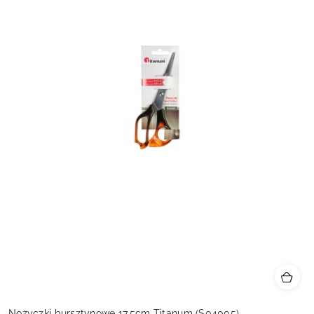
Nożyczki bursztynowe 17,5cm Titanum (S04005)