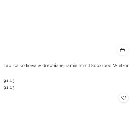
Tablica korkowa w drewnianej ramie [mm:] 800x1000 Wielkor
91.13
Cena:
Cena:
91.13