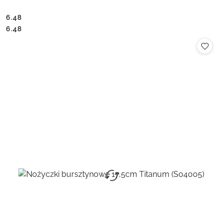
6.48
Cena:
Cena:
6.48