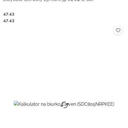
47.43
Cena:
Cena:
47.43