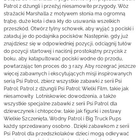
Patrol z dżungli i przeżyj niesamowite przygody. Wóz
strażacki Marshalla z motywem słonia ma ogromną
trąbę, duże koła i dwa kły do usuwania wszelkich
przeszkód. Otwórz tylny schowek, aby wyjąć 3 pociski i
załaduj je do podajnika pocisków. Następnie, gdy już
znajdziesz się w odpowiedniej pozycji, odciągnij tułów
do pozycji startowej i naciśnij prostokątny przycisk z
boku, aby katapultować pociski wodne do przodu,
powtarzając ten proces do 3 razy. Aby rozegrać jeszcze
więcej zabawnych i ekscytujących misji inspirowanych
serią Psi Patrol, zbierz wszystkie zabawki z serii Psi
Patrol: Patrol z dżungli Psi Patrol: Wielki Film, takie jak
niesamowity Lotniskowiec dowodzenia, a także
wszystkie specjalne zabawki z serii Psi Patrol dla
dziewczynek i chłopców, takie jak figurki i zestawy
Wielkie Szczenięta, Wodny Patrol i Big Truck Pups
każdy sprzedawany osobno . Dzięki zabawkom z serii
Psi Patrol dla przedszkolaków dzieci mogą odkrywać