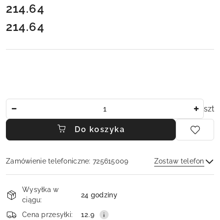
cena:
214.64
214.64
Cena:
Ilość
szt
Do koszyka
Zamówienie telefoniczne: 725615009
Zostaw telefon
Dostępność
Wysyłka w
i
24 godziny
ciągu:
dostawa
Wyślij
Cena przesyłki:
12.9