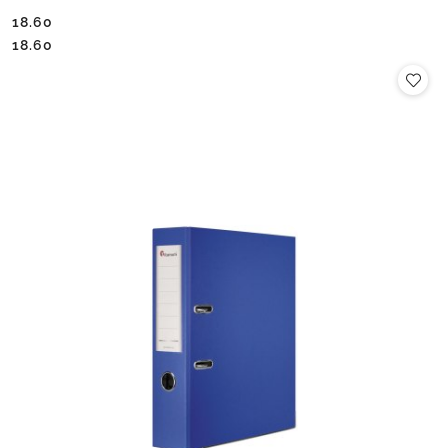
18.60
Cena:
Cena:
18.60