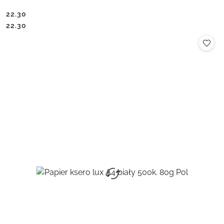
22.30
Cena:
Cena:
22.30