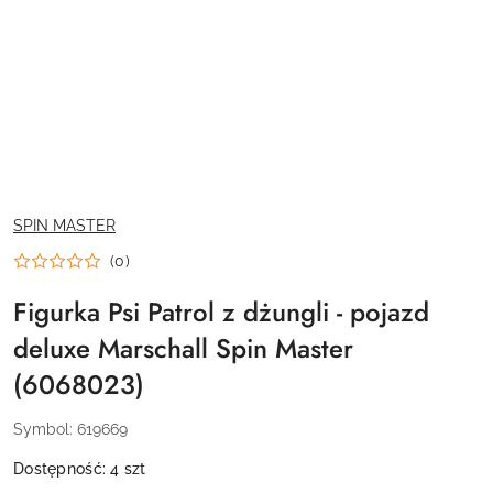
NAZWA
SPIN MASTER
PRODUCENTA:
(0)
Figurka Psi Patrol z dżungli - pojazd
deluxe Marschall Spin Master
(6068023)
Symbol:
619669
Dostępność:
4
szt