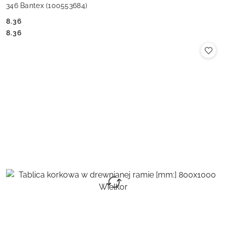
346 Bantex (100553684)
8.36
Cena:
Cena:
8.36