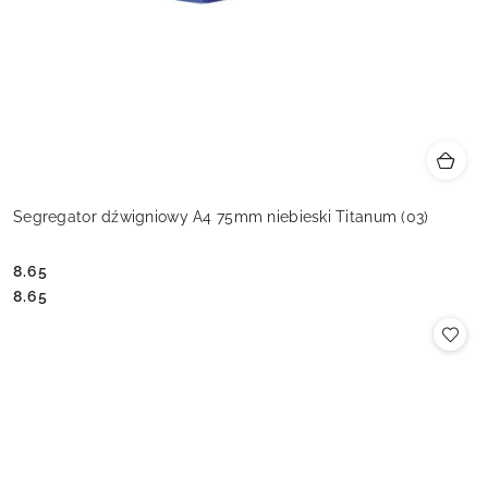
Segregator dźwigniowy A4 75mm niebieski Titanum (03)
8.65
Cena:
Cena:
8.65