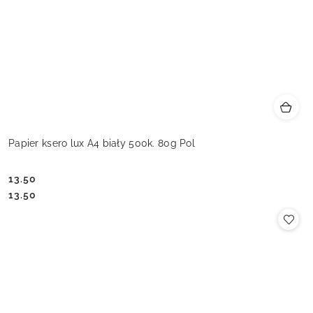
Papier ksero lux A4 biały 500k. 80g Pol
13.50
Cena:
Cena:
13.50