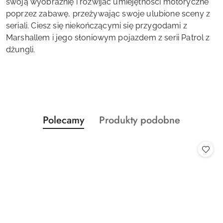
swoją wyobraźnię i rozwijać umiejętności motoryczne
poprzez zabawę, przeżywając swoje ulubione sceny z
seriali. Ciesz się niekończącymi się przygodami z
Marshallem i jego słoniowym pojazdem z serii Patrol z
dżungli.
Produkty
Produkty
Polecamy
Produkty podobne
Pomiń karuzelę produktów
o
o
statusie:
statusie: