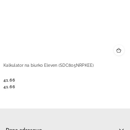
Kalkulator na biurko Eleven (SDC805NRPKEE)
41.66
Cena:
Cena:
41.66
Dane adresowe