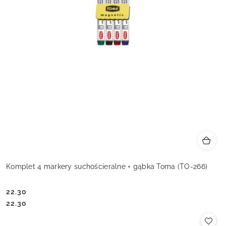
Komplet 4 markery suchościeralne + gąbka Toma (TO-266)
22.30
Cena:
Cena:
22.30