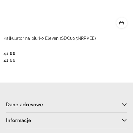
Kalkulator na biurko Eleven (SDC805NRPKEE)
41.66
Cena:
Cena:
41.66
Dane adresowe
Informacje