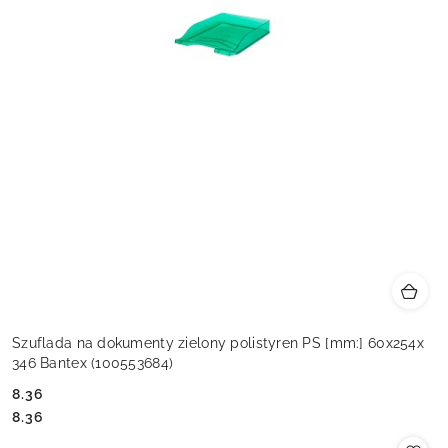
Szuflada na dokumenty zielony polistyren PS [mm:] 60x254x
346 Bantex (100553684)
8.36
Cena:
Cena:
8.36