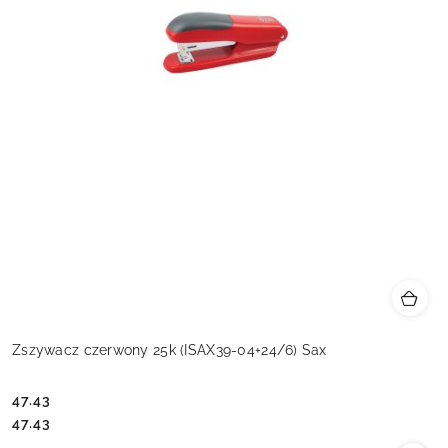
Zszywacz czerwony 25k (ISAX39-04+24/6) Sax
47.43
Cena:
Cena:
47.43