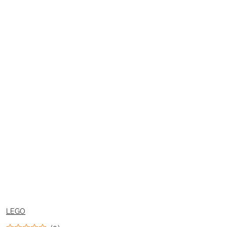
NAZWA
LEGO
PRODUCENTA: