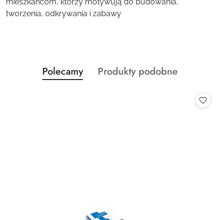
mieszkańcom, którzy motywują do budowania,
tworzenia, odkrywania i zabawy
Produkty
Produkty
Polecamy
Produkty podobne
Pomiń karuzelę produktów
o
o
statusie:
statusie: