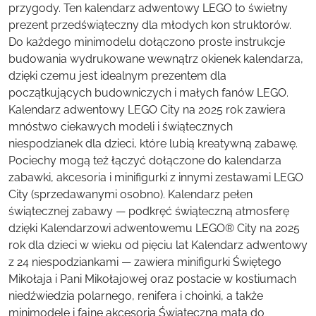
przygody. Ten kalendarz adwentowy LEGO to świetny
prezent przedświąteczny dla młodych kon struktorów.
Do każdego minimodelu dołączono proste instrukcje
budowania wydrukowane wewnątrz okienek kalendarza,
dzięki czemu jest idealnym prezentem dla
początkujących budowniczych i małych fanów LEGO.
Kalendarz adwentowy LEGO City na 2025 rok zawiera
mnóstwo ciekawych modeli i świątecznych
niespodzianek dla dzieci, które lubią kreatywną zabawę.
Pociechy mogą też łączyć dołączone do kalendarza
zabawki, akcesoria i minifigurki z innymi zestawami LEGO
City (sprzedawanymi osobno). Kalendarz pełen
świątecznej zabawy — podkręć świąteczną atmosferę
dzięki Kalendarzowi adwentowemu LEGO® City na 2025
rok dla dzieci w wieku od pięciu lat Kalendarz adwentowy
z 24 niespodziankami — zawiera minifigurki Świętego
Mikołaja i Pani Mikołajowej oraz postacie w kostiumach
niedźwiedzia polarnego, renifera i choinki, a także
minimodele i fajne akcesoria Świąteczna mata do