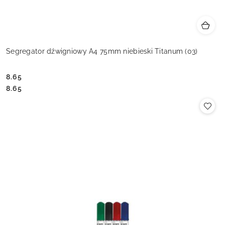
Segregator dźwigniowy A4 75mm niebieski Titanum (03)
8.65
Cena:
Cena:
8.65