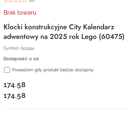
(0)
Brak towaru
Klocki konstrukcyjne City Kalendarz
adwentowy na 2025 rok Lego (60475)
Symbol:
652994
Dostępność:
0
szt
Powiadom gdy produkt będzie dostępny
cena:
174.58
174.58
Cena: