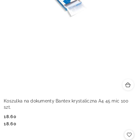
Koszulka na dokumenty Bantex krystaliczna A4 45 mic 100
szt.
18.60
Cena:
Cena:
18.60