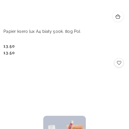
Papier ksero lux A4 biały 500k. 80g Pol
13.50
Cena:
Cena:
13.50