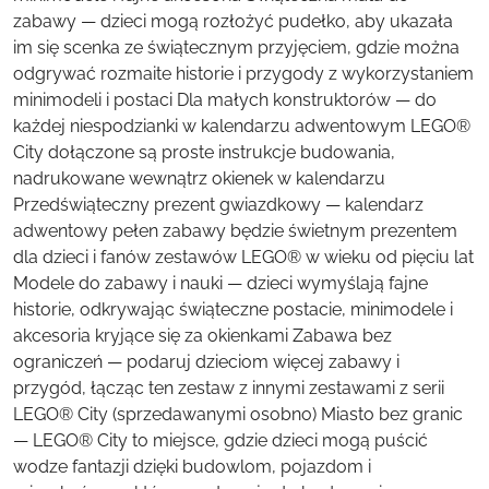
zabawy — dzieci mogą rozłożyć pudełko, aby ukazała
im się scenka ze świątecznym przyjęciem, gdzie można
odgrywać rozmaite historie i przygody z wykorzystaniem
minimodeli i postaci Dla małych konstruktorów — do
każdej niespodzianki w kalendarzu adwentowym LEGO®
City dołączone są proste instrukcje budowania,
nadrukowane wewnątrz okienek w kalendarzu
Przedświąteczny prezent gwiazdkowy — kalendarz
adwentowy pełen zabawy będzie świetnym prezentem
dla dzieci i fanów zestawów LEGO® w wieku od pięciu lat
Modele do zabawy i nauki — dzieci wymyślają fajne
historie, odkrywając świąteczne postacie, minimodele i
akcesoria kryjące się za okienkami Zabawa bez
ograniczeń — podaruj dzieciom więcej zabawy i
przygód, łącząc ten zestaw z innymi zestawami z serii
LEGO® City (sprzedawanymi osobno) Miasto bez granic
— LEGO® City to miejsce, gdzie dzieci mogą puścić
wodze fantazji dzięki budowlom, pojazdom i