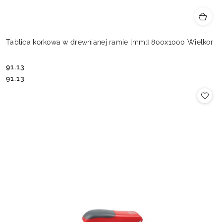
Tablica korkowa w drewnianej ramie [mm:] 800x1000 Wielkor
91.13
Cena:
Cena:
91.13