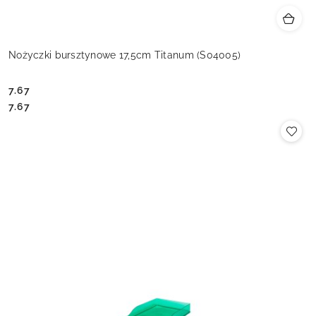
Nożyczki bursztynowe 17,5cm Titanum (S04005)
7.67
Cena:
Cena:
7.67