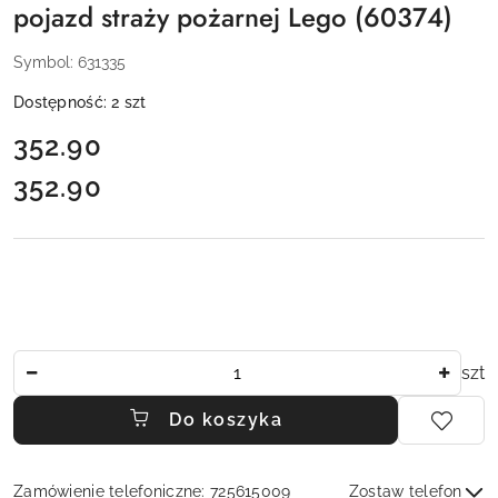
pojazd straży pożarnej Lego (60374)
Symbol:
631335
Dostępność:
2
szt
cena:
352.90
352.90
Cena:
Ilość
szt
Do koszyka
Zamówienie telefoniczne: 725615009
Zostaw telefon