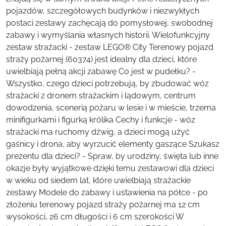
pojazdów, szczegółowych budynków i niezwykłych
postaci zestawy zachęcają do pomysłowej, swobodnej
zabawy i wymyślania własnych historii. Wielofunkcyjny
zestaw strażacki - zestaw LEGO® City Terenowy pojazd
straży pożarnej (60374) jest idealny dla dzieci, które
uwielbiają pełną akcji zabawę Co jest w pudełku? -
Wszystko, czego dzieci potrzebują, by zbudować wóz
strażacki z dronem strażackim i lądowym, centrum
dowodzenia, scenerią pożaru w lesie i w mieście, trzema
minifigurkami i figurką królika Cechy i funkcje - wóz
strażacki ma ruchomy dźwig, a dzieci mogą użyć
gaśnicy i drona, aby wyrzucić elementy gaszące Szukasz
prezentu dla dzieci? - Spraw, by urodziny, święta lub inne
okazje były wyjątkowe dzięki temu zestawowi dla dzieci
w wieku od siedem lat, które uwielbiają strażackie
zestawy Modele do zabawy i ustawienia na półce - po
złożeniu terenowy pojazd straży pożarnej ma 12 cm
wysokości, 26 cm długości i 6 cm szerokości W