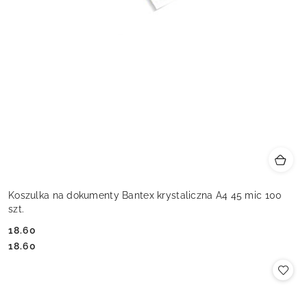
Koszulka na dokumenty Bantex krystaliczna A4 45 mic 100
szt.
18.60
Cena:
Cena:
18.60