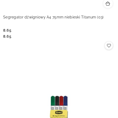
Segregator dźwigniowy A4 75mm niebieski Titanum (03)
8.65
Cena:
Cena:
8.65