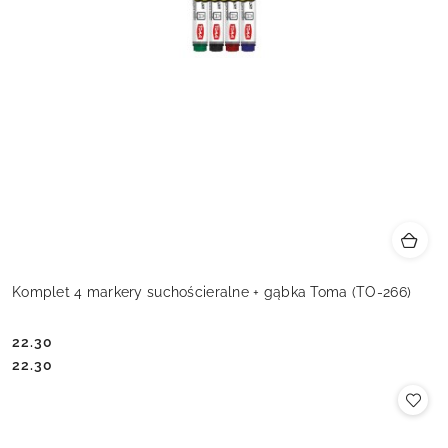
Komplet 4 markery suchościeralne + gąbka Toma (TO-266)
22.30
Cena:
Cena:
22.30