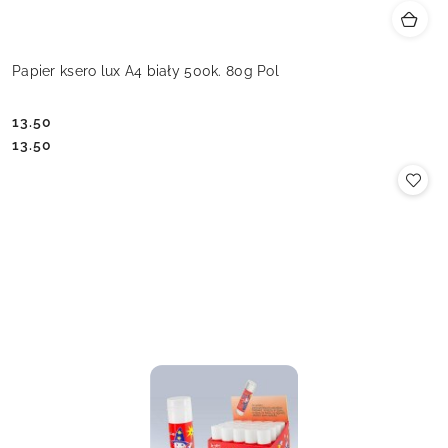
Papier ksero lux A4 biały 500k. 80g Pol
13.50
Cena:
Cena:
13.50