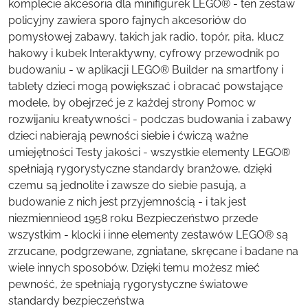
komplecie akcesoria dla minifigurek LEGO® - ten zestaw
policyjny zawiera sporo fajnych akcesoriów do
pomysłowej zabawy, takich jak radio, topór, piła, klucz
hakowy i kubek Interaktywny, cyfrowy przewodnik po
budowaniu - w aplikacji LEGO® Builder na smartfony i
tablety dzieci mogą powiększać i obracać powstające
modele, by obejrzeć je z każdej strony Pomoc w
rozwijaniu kreatywności - podczas budowania i zabawy
dzieci nabierają pewności siebie i ćwiczą ważne
umiejętności Testy jakości - wszystkie elementy LEGO®
spełniają rygorystyczne standardy branżowe, dzięki
czemu są jednolite i zawsze do siebie pasują, a
budowanie z nich jest przyjemnością - i tak jest
niezmiennieod 1958 roku Bezpieczeństwo przede
wszystkim - klocki i inne elementy zestawów LEGO® są
zrzucane, podgrzewane, zgniatane, skręcane i badane na
wiele innych sposobów. Dzięki temu możesz mieć
pewność, że spełniają rygorystyczne światowe
standardy bezpieczeństwa