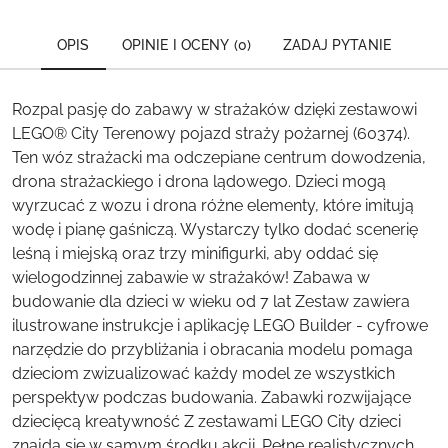
OPIS
OPINIE I OCENY (0)
ZADAJ PYTANIE
Rozpal pasję do zabawy w strażaków dzięki zestawowi
LEGO® City Terenowy pojazd straży pożarnej (60374).
Ten wóz strażacki ma odczepiane centrum dowodzenia,
drona strażackiego i drona lądowego. Dzieci mogą
wyrzucać z wozu i drona różne elementy, które imitują
wodę i pianę gaśniczą. Wystarczy tylko dodać scenerię
leśną i miejską oraz trzy minifigurki, aby oddać się
wielogodzinnej zabawie w strażaków! Zabawa w
budowanie dla dzieci w wieku od 7 lat Zestaw zawiera
ilustrowane instrukcje i aplikację LEGO Builder - cyfrowe
narzędzie do przybliżania i obracania modelu pomaga
dzieciom zwizualizować każdy model ze wszystkich
perspektyw podczas budowania. Zabawki rozwijające
dziecięcą kreatywność Z zestawami LEGO City dzieci
znajdą się w samym środku akcji. Pełne realistycznych