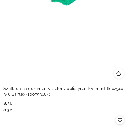
Szuflada na dokumenty zielony polistyren PS [mm:] 60x254x
346 Bantex (100553684)
8.36
Cena:
Cena:
8.36