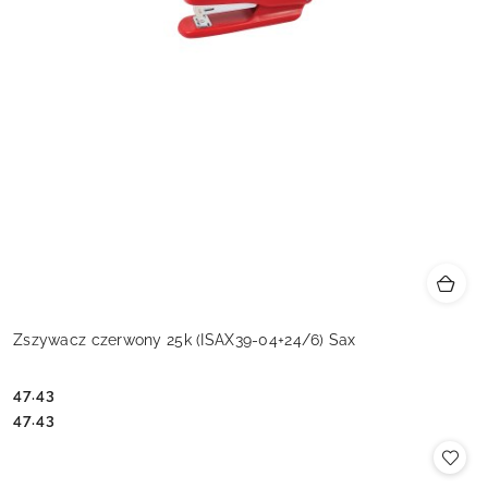
Zszywacz czerwony 25k (ISAX39-04+24/6) Sax
47.43
Cena:
Cena:
47.43