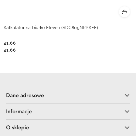
Kalkulator na biurko Eleven (SDC805NRPKEE)
41.66
Cena:
Cena:
41.66
Dane adresowe
Informacje
O sklepie