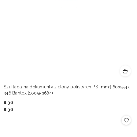
Szuflada na dokumenty zielony polistyren PS [mm:] 60x254x
346 Bantex (100553684)
8.36
Cena:
Cena:
8.36