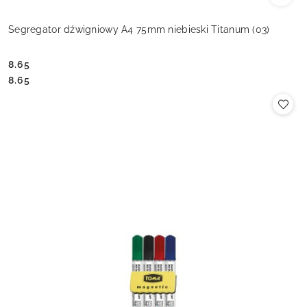
Segregator dźwigniowy A4 75mm niebieski Titanum (03)
8.65
Cena:
Cena:
8.65