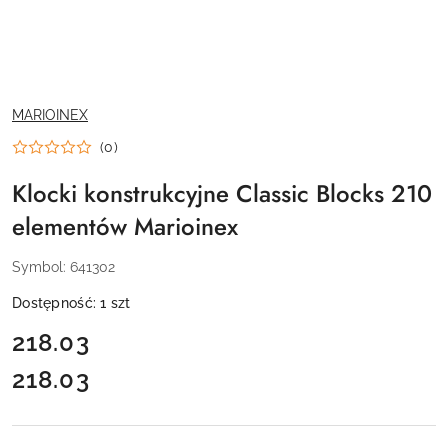
NAZWA
MARIOINEX
PRODUCENTA:
(0)
Klocki konstrukcyjne Classic Blocks 210
elementów Marioinex
Symbol:
641302
Dostępność:
1
szt
cena:
218.03
218.03
Cena: