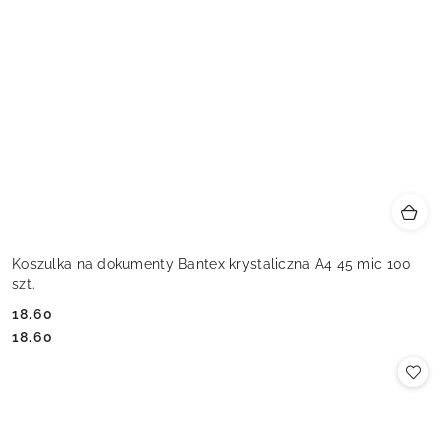
Koszulka na dokumenty Bantex krystaliczna A4 45 mic 100
szt.
18.60
Cena:
Cena:
18.60