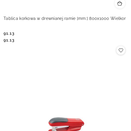
Tablica korkowa w drewnianej ramie [mm:] 800x1000 Wielkor
91.13
Cena:
Cena:
91.13