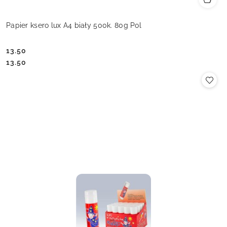
Papier ksero lux A4 biały 500k. 80g Pol
13.50
Cena:
Cena:
13.50