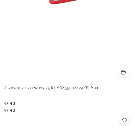
Zszywacz czerwony 25k (ISAX39-04+24/6) Sax
47.43
Cena:
Cena:
47.43