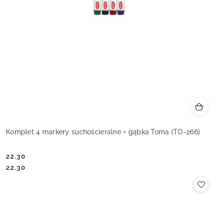
Komplet 4 markery suchościeralne + gąbka Toma (TO-266)
22.30
Cena:
Cena:
22.30