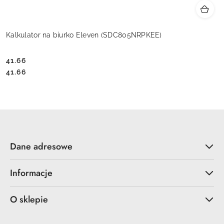
Kalkulator na biurko Eleven (SDC805NRPKEE)
41.66
Cena:
Cena:
41.66
Dane adresowe
Informacje
O sklepie