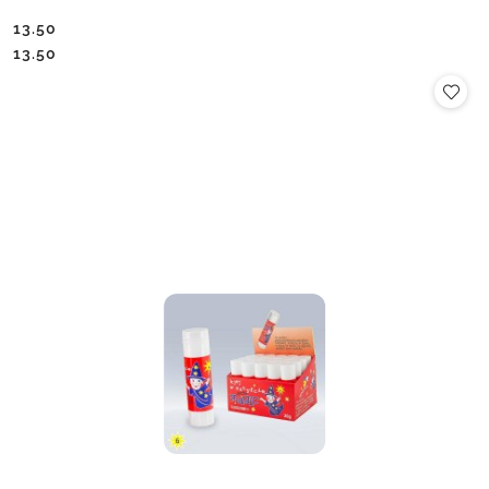
13.50
Cena:
Cena:
13.50