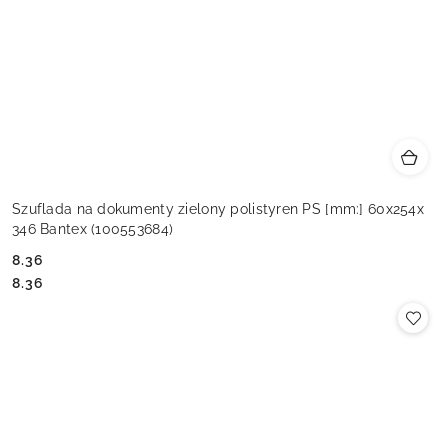
Szuflada na dokumenty zielony polistyren PS [mm:] 60x254x
346 Bantex (100553684)
8.36
Cena:
Cena:
8.36