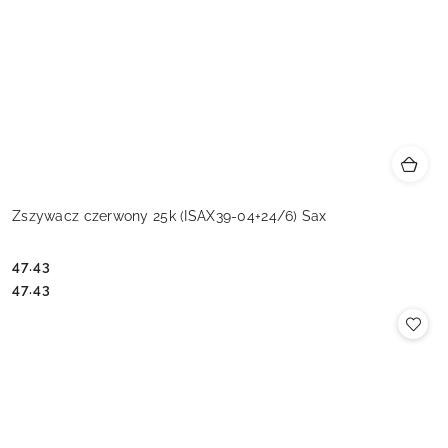
Zszywacz czerwony 25k (ISAX39-04+24/6) Sax
47.43
Cena:
Cena:
47.43