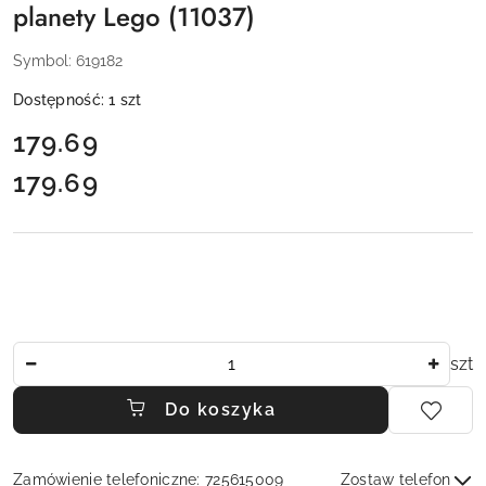
planety Lego (11037)
Symbol:
619182
Dostępność:
1
szt
cena:
179.69
179.69
Cena:
Ilość
szt
Do koszyka
Zamówienie telefoniczne: 725615009
Zostaw telefon