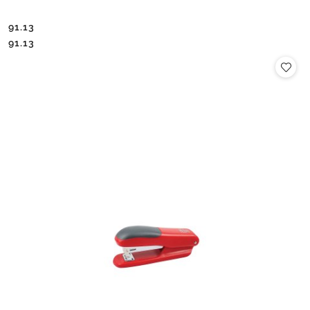
91.13
Cena:
Cena:
91.13