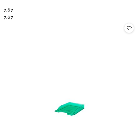
7.67
Cena:
Cena:
7.67