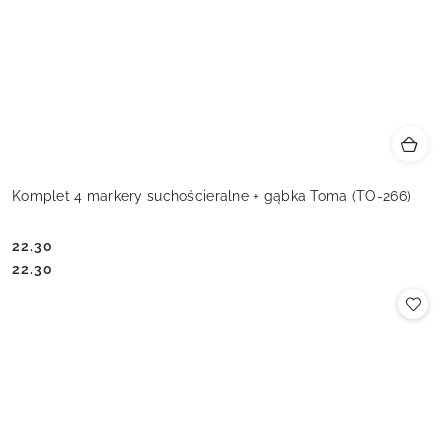
Komplet 4 markery suchościeralne + gąbka Toma (TO-266)
22.30
Cena:
Cena:
22.30