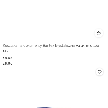
Koszulka na dokumenty Bantex krystaliczna A4 45 mic 100
szt.
18.60
Cena:
Cena:
18.60