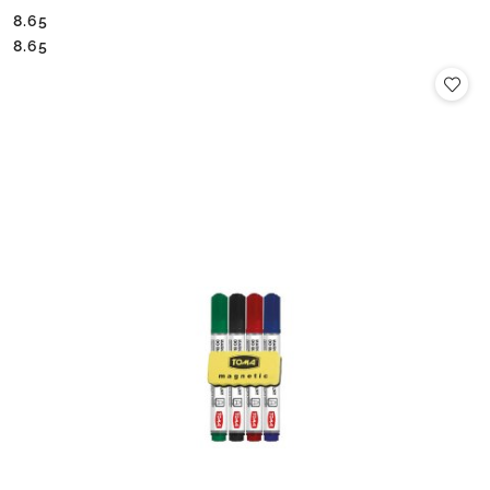
8.65
Cena:
Cena:
8.65