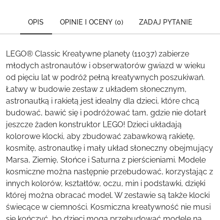
OPIS
OPINIE I OCENY (0)
ZADAJ PYTANIE
LEGO® Classic Kreatywne planety (11037) zabierze
młodych astronautów i obserwatorów gwiazd w wieku
od pięciu lat w podróż pełną kreatywnych poszukiwań.
Łatwy w budowie zestaw z układem słonecznym,
astronautką i rakietą jest idealny dla dzieci, które chcą
budować, bawić się i podróżować tam, gdzie nie dotarł
jeszcze żaden konstruktor LEGO! Dzieci układają
kolorowe klocki, aby zbudować zabawkową rakietę,
kosmitę, astronautkę i mały układ słoneczny obejmujący
Marsa, Ziemię, Słońce i Saturna z pierścieniami. Modele
kosmiczne można następnie przebudować, korzystając z
innych kolorów, kształtów, oczu, min i podstawki, dzięki
której można obracać model. W zestawie są także klocki
świecące w ciemności. Kosmiczna kreatywność nie musi
się kończyć, bo dzieci mogą przebudować modele na