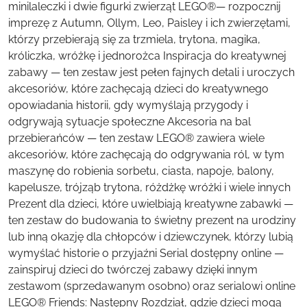
minilaleczki i dwie figurki zwierząt LEGO®— rozpocznij
imprezę z Autumn, Ollym, Leo, Paisley i ich zwierzętami,
którzy przebierają się za trzmiela, trytona, magika,
króliczka, wróżkę i jednorożca Inspiracja do kreatywnej
zabawy — ten zestaw jest pełen fajnych detali i uroczych
akcesoriów, które zachęcają dzieci do kreatywnego
opowiadania historii, gdy wymyślają przygody i
odgrywają sytuacje społeczne Akcesoria na bal
przebierańców — ten zestaw LEGO® zawiera wiele
akcesoriów, które zachęcają do odgrywania ról, w tym
maszynę do robienia sorbetu, ciasta, napoje, balony,
kapelusze, trójząb trytona, różdżkę wróżki i wiele innych
Prezent dla dzieci, które uwielbiają kreatywne zabawki —
ten zestaw do budowania to świetny prezent na urodziny
lub inną okazję dla chłopców i dziewczynek, którzy lubią
wymyślać historie o przyjaźni Serial dostępny online —
zainspiruj dzieci do twórczej zabawy dzięki innym
zestawom (sprzedawanym osobno) oraz serialowi online
LEGO® Friends: Następny Rozdział, gdzie dzieci mogą