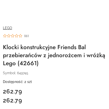
NAZWA
LEGO
PRODUCENTA:
(0)
Klocki konstrukcyjne Friends Bal
przebierańców z jednorożcem i wróżką
Lego (42661)
Symbol:
649745
Dostępność:
2
szt
cena:
262.79
262.79
Cena: