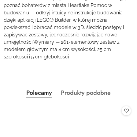
poznać bohaterów z miasta Heartlake Pomoc w
budowaniu — odkryj intuicyjne instrukcje budowania
dzięki aplikacji LEGO® Builder, w której można
powiększać i obracać modele w 3D, śledzić postępy i
zapisywać zestawy, jednocześnie rozwijając nowe
umiejętności Wymiary — 261-elementowy zestaw z
modelem głównym ma 8 cm wysokości, 25 cm
szerokości i 5 cm głębokości
Produkty
Produkty
Polecamy
Produkty podobne
Pomiń karuzelę produktów
o
o
statusie:
statusie: