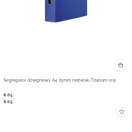
Segregator dźwigniowy A4 75mm niebieski Titanum (03)
8.65
Cena:
Cena:
8.65