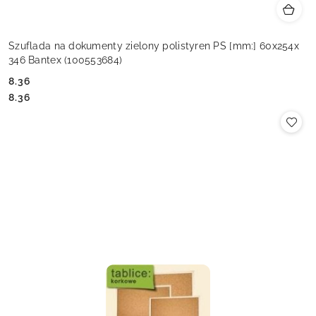
Szuflada na dokumenty zielony polistyren PS [mm:] 60x254x
346 Bantex (100553684)
8.36
Cena:
Cena:
8.36