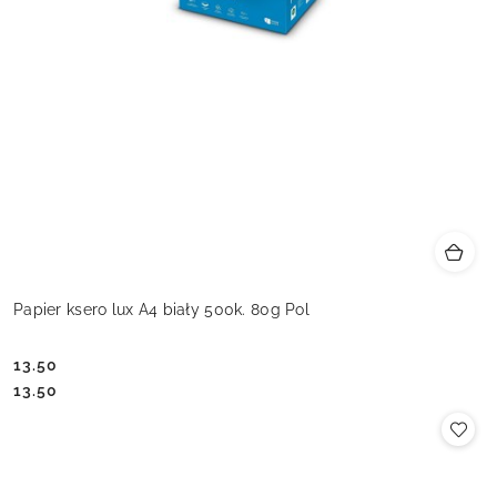
Papier ksero lux A4 biały 500k. 80g Pol
13.50
Cena:
Cena:
13.50