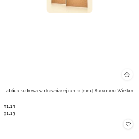
Tablica korkowa w drewnianej ramie [mm:] 800x1000 Wielkor
91.13
Cena:
Cena:
91.13