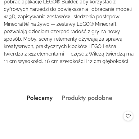
pobrać aplikację LEGO® Builder, aby korzystać z
cyfrowych narzędzi do powiększania i obracania modeli
w 3D, zapisywania zestawów i śledzenia postępów
Minecraft® na żywo — zestawy LEGO® Minecraft
pozwalają dzieciom czerpać radość z gry na nowy
sposób. Moby, sceny i elementy ożywają za sprawą
kreatywnych, praktycznych klocków LEGO Leśna
twierdza z 312 elementami — część z Wilczą twierdzą ma
11 cm wysokości, 16 cm szerokości i 12 cm głębokości
Produkty
Produkty
Polecamy
Produkty podobne
Pomiń karuzelę produktów
o
o
statusie:
statusie: