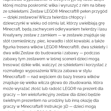
której można poskromić wilka i wyruszyć z nim na bitwę
ze szkieletami. Zestaw LEGO® Minecraft® pełen przygód
— dzięki zestawowi Wilcza twierdza chłopcy i
dziewczynki w wieku od ośmiu lat, którzy uwielbiają grę
Minecraft, będą zachwyceni odkrywaniem twierdzy i lasu
Kreatywny zestaw z zamkiem — w zestawie znajduje się
stół rzemieślniczy, piec, kowadło i stół kowalski, a także
figurka tresera wilków LEGO® Minecraft®, dwa szkielety i
dwa wilki Zestaw do budowania i zabawy — podczas
zabawy tym zestawem w leśnej scenerii dzieci mogą
tresować dzikie wilki, walczyć ze szkieletami i korzystać z
rozmaitego wyposażenia Wilcza zabawa w stylu
Minecrafta® — nad wejściem do bazy tresera wilków
znajduje się wielka wilcza głowa do zbudowania, która
może wyrażać złość lub radość LEGO® na prezent dla
graczy — ten wielofunkcyjny zestaw dla dzieci będzie
świetnym prezentem na urodziny lub inną okazję dla
graczy w Minecrafta® Instrukcje 3D — dzieci mogą