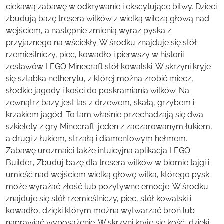
ciekawą zabawę w odkrywanie i ekscytujące bitwy. Dzieci
zbudują bazę tresera wilków z wielką wilczą głową nad
wejściem, a następnie zmienią wyraz pyska z
przyjaznego na wściekły. W środku znajduje się stół
rzemieślniczy, piec, kowadło i pierwszy w historii
zestawów LEGO Minecraft stół kowalski. W skrzyni kryje
się sztabka netherytu, z której można zrobić miecz,
słodkie jagody i kości do poskramiania wilków. Na
zewnątrz bazy jest las z drzewem, skałą, grzybem i
krzakiem jagód. To tam właśnie przechadzają się dwa
szkielety z gry Minecraft: jeden z zaczarowanym łukiem,
a drugi z łukiem, strzałą i diamentowym hełmem.
Zabawę urozmaici także intuicyjna aplikacja LEGO
Builder., Zbuduj bazę dla tresera wilków w biomie tajgi i
umieść nad wejściem wielką głowę wilka, którego pysk
może wyrażać złość lub pozytywne emocje. W środku
znajduje się stół rzemieślniczy, piec, stół kowalski i
kowadło, dzięki którym można wytwarzać broń lub
naprawiać wyposażenie. W skrzyni kryje się kość, dzięki