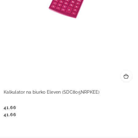
Kalkulator na biurko Eleven (SDC805NRPKEE)
41.66
Cena:
Cena:
41.66