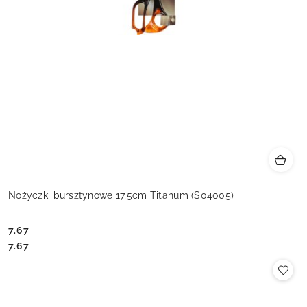
Nożyczki bursztynowe 17,5cm Titanum (S04005)
7.67
Cena:
Cena:
7.67