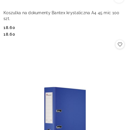
Koszulka na dokumenty Bantex krystaliczna A4 45 mic 100
szt.
18.60
Cena:
Cena:
18.60