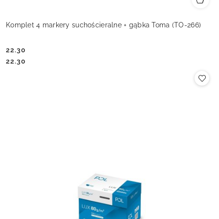
Komplet 4 markery suchościeralne + gąbka Toma (TO-266)
22.30
Cena:
Cena:
22.30