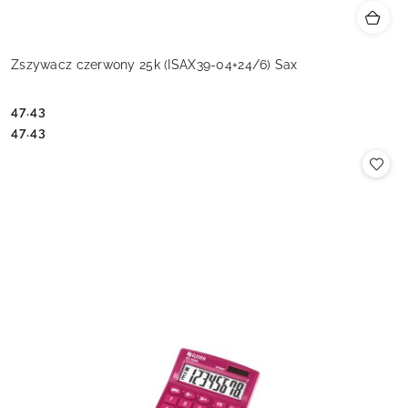
Zszywacz czerwony 25k (ISAX39-04+24/6) Sax
47.43
Cena:
Cena:
47.43