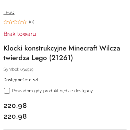
NAZWA
LEGO
PRODUCENTA:
(0)
Brak towaru
Klocki konstrukcyjne Minecraft Wilcza
twierdza Lego (21261)
Symbol:
634919
Dostępność:
0
szt
Powiadom gdy produkt będzie dostępny
cena:
220.98
220.98
Cena: