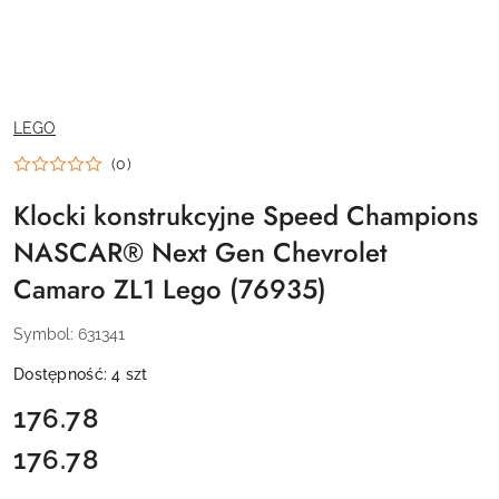
NAZWA
LEGO
PRODUCENTA:
(0)
Klocki konstrukcyjne Speed Champions
NASCAR® Next Gen Chevrolet
Camaro ZL1 Lego (76935)
Symbol:
631341
Dostępność:
4
szt
cena:
176.78
176.78
Cena: