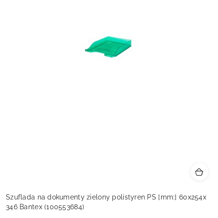
Szuflada na dokumenty zielony polistyren PS [mm:] 60x254x
346 Bantex (100553684)