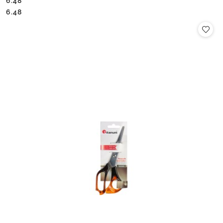
6.48
Cena:
Cena:
6.48