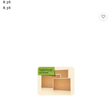
8.36
Cena:
Cena:
8.36