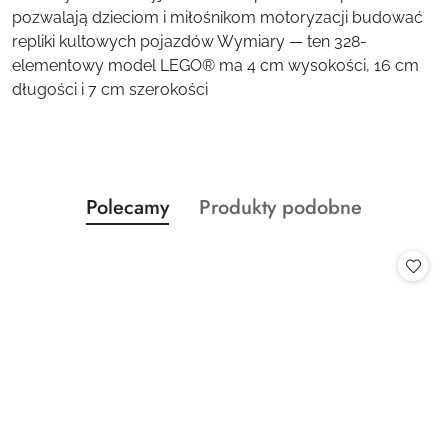
pozwalają dzieciom i miłośnikom motoryzacji budować
repliki kultowych pojazdów Wymiary — ten 328-
elementowy model LEGO® ma 4 cm wysokości, 16 cm
długości i 7 cm szerokości
Produkty
Produkty
Polecamy
Produkty podobne
Pomiń karuzelę produktów
o
o
statusie:
statusie: