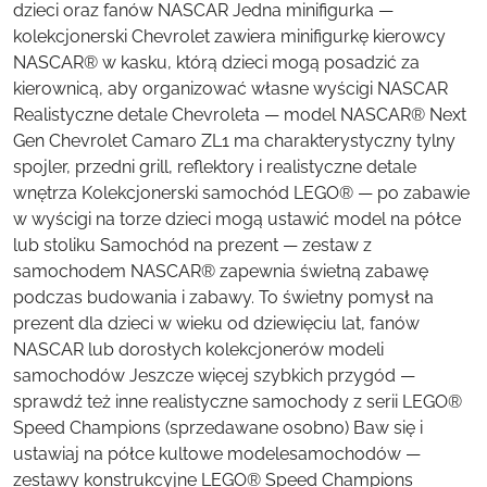
dzieci oraz fanów NASCAR Jedna minifigurka —
kolekcjonerski Chevrolet zawiera minifigurkę kierowcy
NASCAR® w kasku, którą dzieci mogą posadzić za
kierownicą, aby organizować własne wyścigi NASCAR
Realistyczne detale Chevroleta — model NASCAR® Next
Gen Chevrolet Camaro ZL1 ma charakterystyczny tylny
spojler, przedni grill, reflektory i realistyczne detale
wnętrza Kolekcjonerski samochód LEGO® — po zabawie
w wyścigi na torze dzieci mogą ustawić model na półce
lub stoliku Samochód na prezent — zestaw z
samochodem NASCAR® zapewnia świetną zabawę
podczas budowania i zabawy. To świetny pomysł na
prezent dla dzieci w wieku od dziewięciu lat, fanów
NASCAR lub dorosłych kolekcjonerów modeli
samochodów Jeszcze więcej szybkich przygód —
sprawdź też inne realistyczne samochody z serii LEGO®
Speed Champions (sprzedawane osobno) Baw się i
ustawiaj na półce kultowe modelesamochodów —
zestawy konstrukcyjne LEGO® Speed Champions