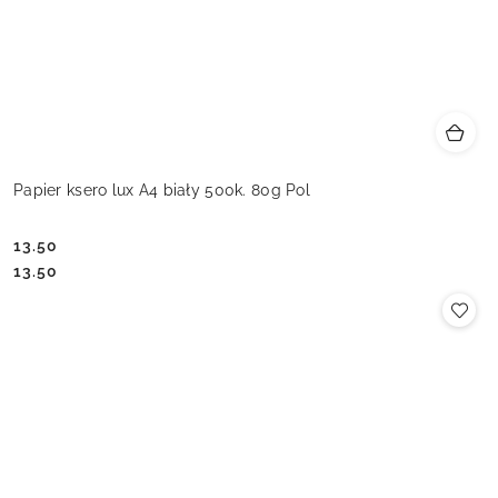
Papier ksero lux A4 biały 500k. 80g Pol
13.50
Cena:
Cena:
13.50