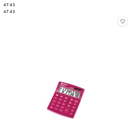
47.43
Cena:
Cena:
47.43