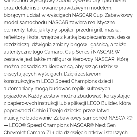
samochód wyścigowy zdobią żywe kolory i płomienie
oraz detale inspirowane prawdziwym modelem,
biorącym udział w wyścigach NASCAR Cup. Zabawkowy
model samochodu NASCAR zawiera realistyczne
elementy, takie jak tylny spojler, przedni grill, maska,
reflektory i koła, wnętrze z klatką bezpieczeństwa, deską
rozdzielczą, dźwignią zmiany biegów i gaśnicą, a także
autentyczne logo Camaro, Cup Series i NASCAR. W
zestawie jest także minifigurka kierowcy NASCAR, którą
można posadzić za kierownicą, aby wziąć udział w
ekscytujących wyścigach. Dzięki zestawom
konstrukcyjnym LEGO Speed Champions dzieci i
automaniacy mogą budować repliki kultowych
pojazdów. Każdy zestaw można zbudować, korzystając
z papierowych instrukcji lub aplikacji LEGO Builder, która
poprowadzi Ciebie i Twoje dziecko przez łatwe i
intuicyjne budowanie. Zabawkowy samochód NASCAR®
— LEGO® Speed Champions NASCAR® Next Gen
Chevrolet Camaro ZL1 dla dziewięciolatków i starszych