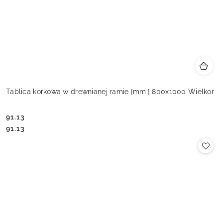
Tablica korkowa w drewnianej ramie [mm:] 800x1000 Wielkor
91.13
Cena:
Cena:
91.13