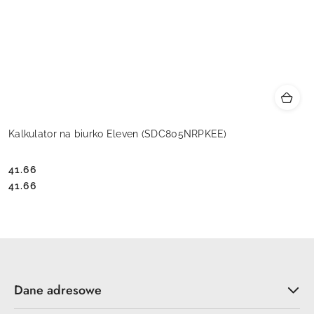
Kalkulator na biurko Eleven (SDC805NRPKEE)
41.66
Cena:
Cena:
41.66
Dane adresowe