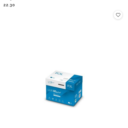
Cena:
Cena:
22.30