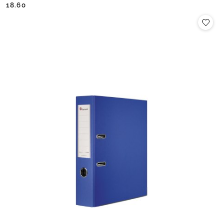
Cena:
Cena:
18.60