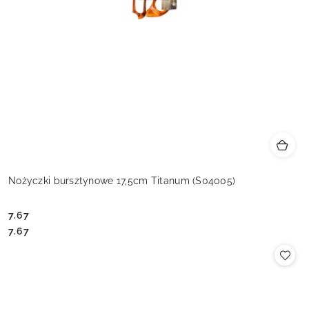
Nożyczki bursztynowe 17,5cm Titanum (S04005)
7.67
Cena:
Cena:
7.67