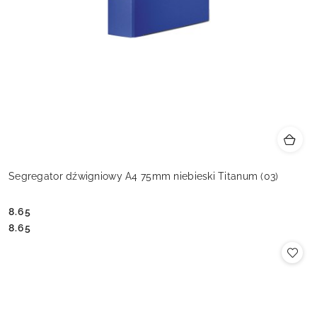
Segregator dźwigniowy A4 75mm niebieski Titanum (03)
8.65
Cena:
Cena:
8.65