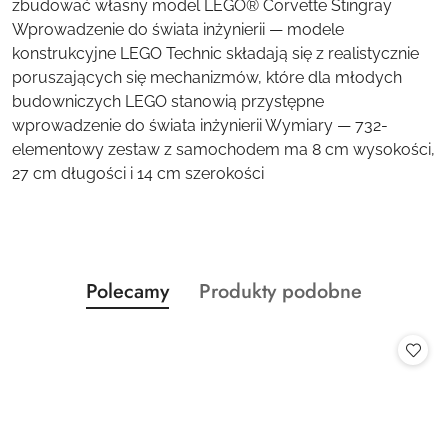
zbudować własny model LEGO® Corvette Stingray
Wprowadzenie do świata inżynierii — modele
konstrukcyjne LEGO Technic składają się z realistycznie
poruszających się mechanizmów, które dla młodych
budowniczych LEGO stanowią przystępne
wprowadzenie do świata inżynierii Wymiary — 732-
elementowy zestaw z samochodem ma 8 cm wysokości,
27 cm długości i 14 cm szerokości
Produkty
Produkty
Polecamy
Produkty podobne
Pomiń karuzelę produktów
o
o
statusie:
statusie: