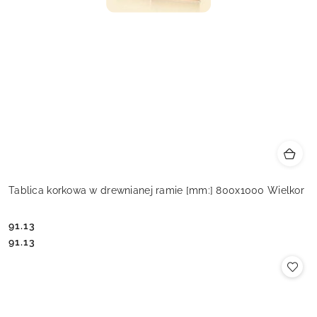
Tablica korkowa w drewnianej ramie [mm:] 800x1000 Wielkor
91.13
Cena:
Cena:
91.13