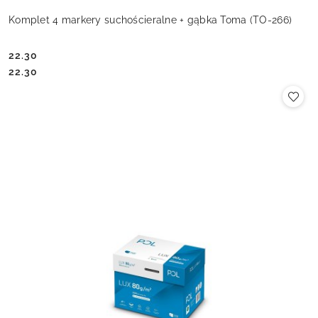
Komplet 4 markery suchościeralne + gąbka Toma (TO-266)
22.30
Cena:
Cena:
22.30