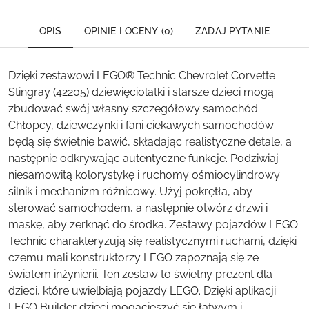
OPIS
OPINIE I OCENY (0)
ZADAJ PYTANIE
Dzięki zestawowi LEGO® Technic Chevrolet Corvette
Stingray (42205) dziewięciolatki i starsze dzieci mogą
zbudować swój własny szczegółowy samochód.
Chłopcy, dziewczynki i fani ciekawych samochodów
będą się świetnie bawić, składając realistyczne detale, a
następnie odkrywając autentyczne funkcje. Podziwiaj
niesamowitą kolorystykę i ruchomy ośmiocylindrowy
silnik i mechanizm różnicowy. Użyj pokrętła, aby
sterować samochodem, a następnie otwórz drzwi i
maskę, aby zerknąć do środka. Zestawy pojazdów LEGO
Technic charakteryzują się realistycznymi ruchami, dzięki
czemu mali konstruktorzy LEGO zapoznają się ze
światem inżynierii. Ten zestaw to świetny prezent dla
dzieci, które uwielbiają pojazdy LEGO. Dzięki aplikacji
LEGO Builder dzieci mogącieszyć się łatwym i