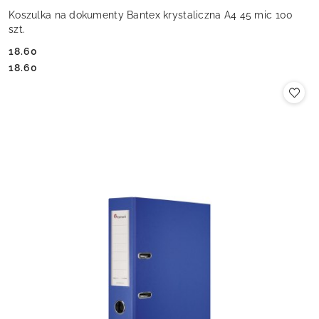
Koszulka na dokumenty Bantex krystaliczna A4 45 mic 100
szt.
18.60
Cena:
Cena:
18.60