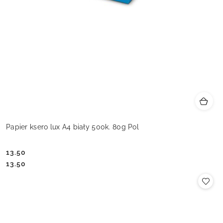
Papier ksero lux A4 biały 500k. 80g Pol
13.50
Cena:
Cena:
13.50