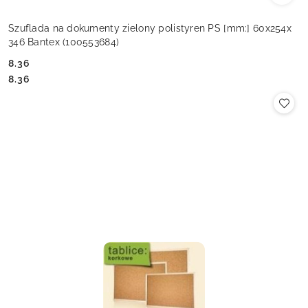
Szuflada na dokumenty zielony polistyren PS [mm:] 60x254x
346 Bantex (100553684)
8.36
Cena:
Cena:
8.36