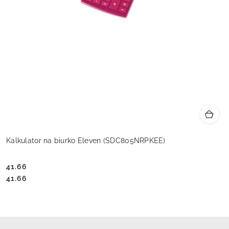
Kalkulator na biurko Eleven (SDC805NRPKEE)
41.66
Cena:
Cena:
41.66