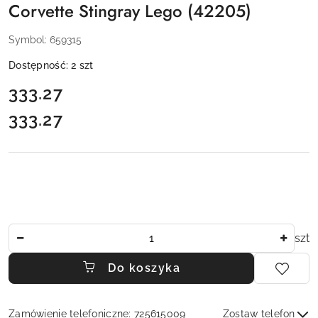
Corvette Stingray Lego (42205)
Symbol:
659315
Dostępność:
2
szt
cena:
333.27
333.27
Cena:
Ilość
szt
Do koszyka
Zamówienie telefoniczne: 725615009
Zostaw telefon