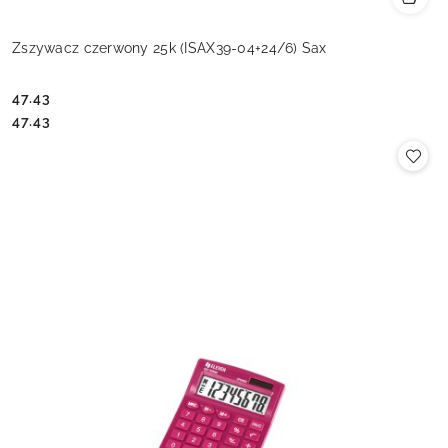
Zszywacz czerwony 25k (ISAX39-04+24/6) Sax
47.43
Cena:
Cena:
47.43