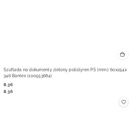
Szuflada na dokumenty zielony polistyren PS [mm:] 60x254x
346 Bantex (100553684)
8.36
Cena:
Cena:
8.36