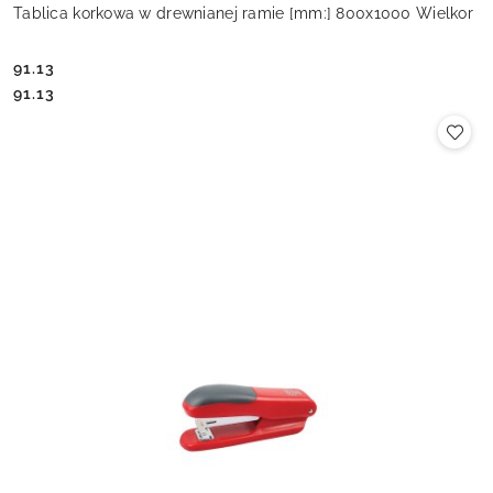
Tablica korkowa w drewnianej ramie [mm:] 800x1000 Wielkor
91.13
Cena:
Cena:
91.13