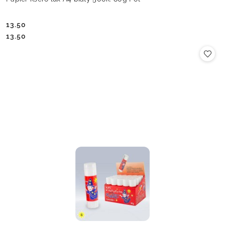
13.50
Cena:
Cena:
13.50