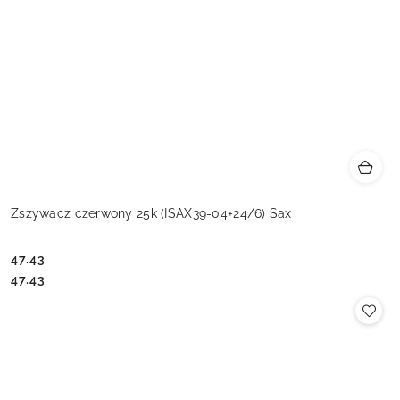
Zszywacz czerwony 25k (ISAX39-04+24/6) Sax
47.43
Cena:
Cena:
47.43