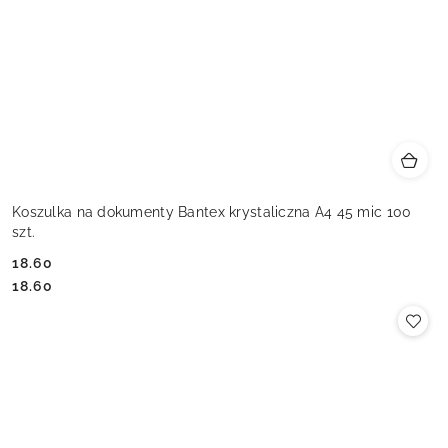
Koszulka na dokumenty Bantex krystaliczna A4 45 mic 100
szt.
18.60
Cena:
Cena:
18.60