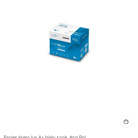
Papier ksero lux A4 biały 500k. 80g Pol