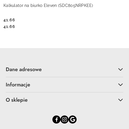
Kalkulator na biurko Eleven (SDC805NRPKEE)
41.66
Cena:
Cena:
41.66
Dane adresowe
Informacje
O sklepie