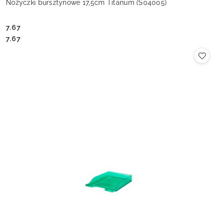
Nożyczki bursztynowe 17,5cm Titanum (S04005)
7.67
Cena:
Cena:
7.67