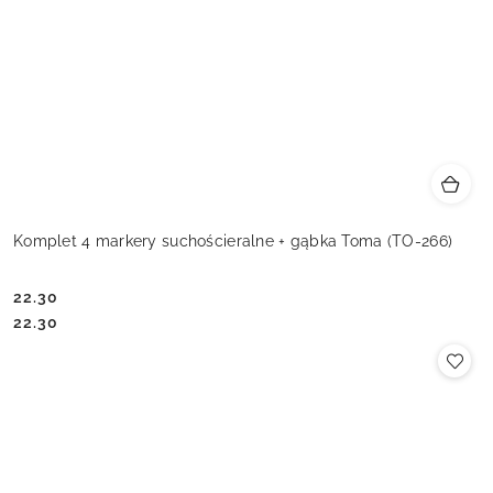
Komplet 4 markery suchościeralne + gąbka Toma (TO-266)
22.30
Cena:
Cena:
22.30