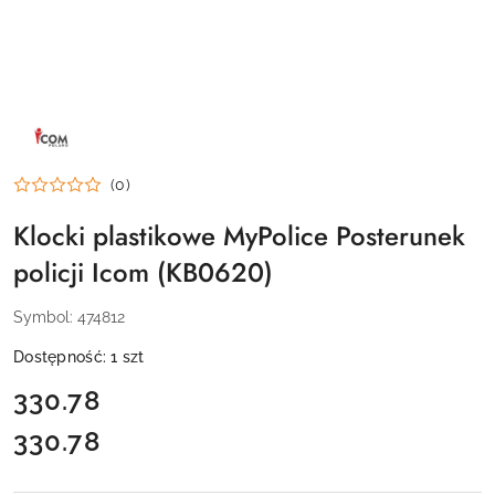
NAZWA
PRODUCENTA:
ICOM
(0)
Klocki plastikowe MyPolice Posterunek
policji Icom (KB0620)
Symbol:
474812
Dostępność:
1
szt
cena:
330.78
330.78
Cena: