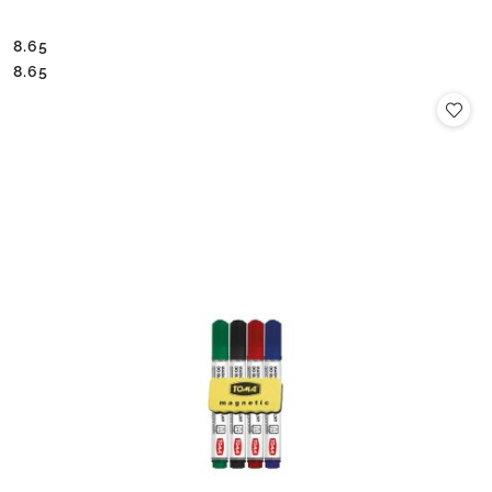
8.65
Cena:
Cena:
8.65