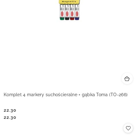
Komplet 4 markery suchościeralne + gąbka Toma (TO-266)
22.30
Cena:
Cena:
22.30