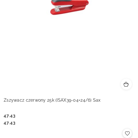
Zszywacz czerwony 25k (ISAX39-04+24/6) Sax
47.43
Cena:
Cena:
47.43