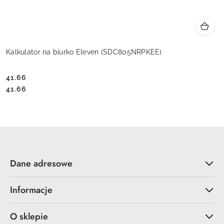
Kalkulator na biurko Eleven (SDC805NRPKEE)
41.66
Cena:
Cena:
41.66
Dane adresowe
Informacje
O sklepie