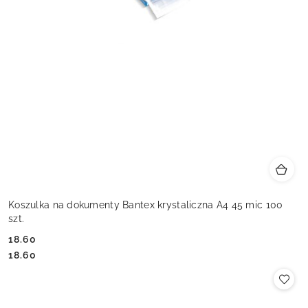
Koszulka na dokumenty Bantex krystaliczna A4 45 mic 100
szt.
18.60
Cena:
Cena:
18.60