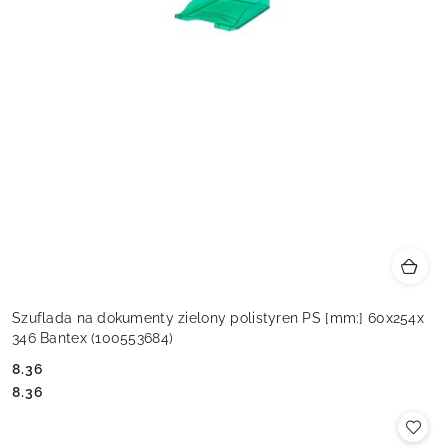
Szuflada na dokumenty zielony polistyren PS [mm:] 60x254x
346 Bantex (100553684)
8.36
Cena:
Cena:
8.36