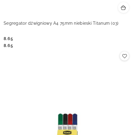
Segregator dźwigniowy A4 75mm niebieski Titanum (03)
8.65
Cena:
Cena:
8.65