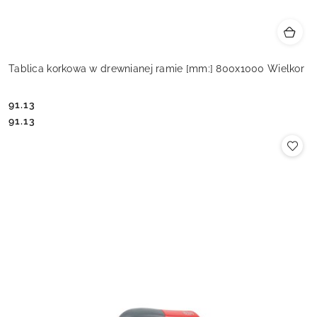
Tablica korkowa w drewnianej ramie [mm:] 800x1000 Wielkor
91.13
Cena:
Cena:
91.13