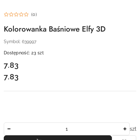
(0)
Kolorowanka Baśniowe Elfy 3D
Symbol:
639997
Dostępność:
23
szt
cena:
7.83
7.83
Cena:
Ilość
szt