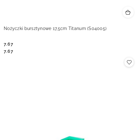
Nożyczki bursztynowe 17,5cm Titanum (S04005)
7.67
Cena:
Cena:
7.67