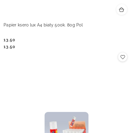
Papier ksero lux A4 biały 500k. 80g Pol
13.50
Cena:
Cena:
13.50