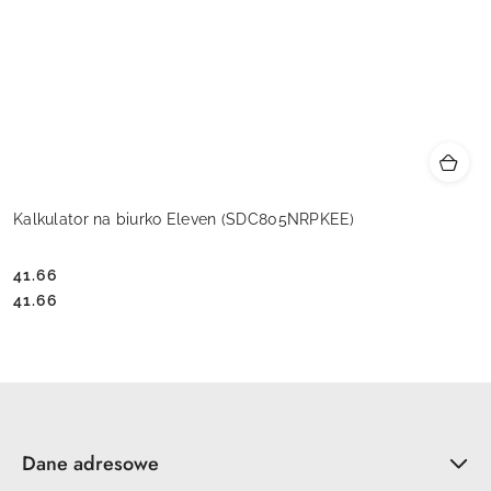
Kalkulator na biurko Eleven (SDC805NRPKEE)
41.66
Cena:
Cena:
41.66
Dane adresowe