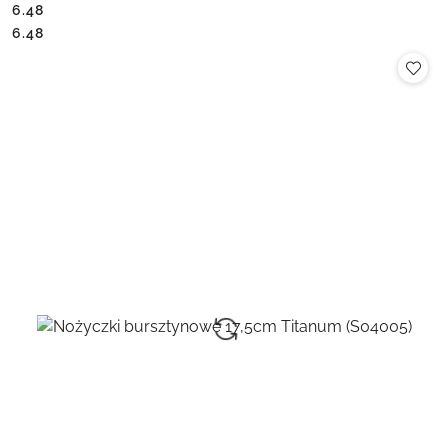
6.48
Cena:
Cena:
6.48