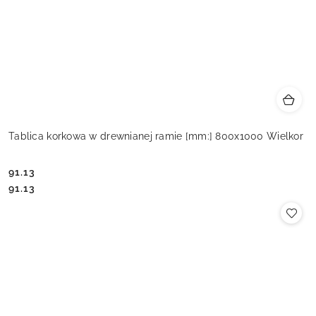
Tablica korkowa w drewnianej ramie [mm:] 800x1000 Wielkor
91.13
Cena:
Cena:
91.13