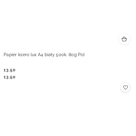
Papier ksero lux A4 biały 500k. 80g Pol
13.50
Cena:
Cena:
13.50