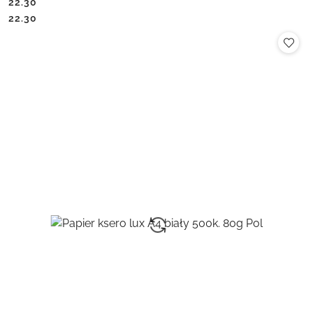
22.30
Cena:
Cena:
22.30