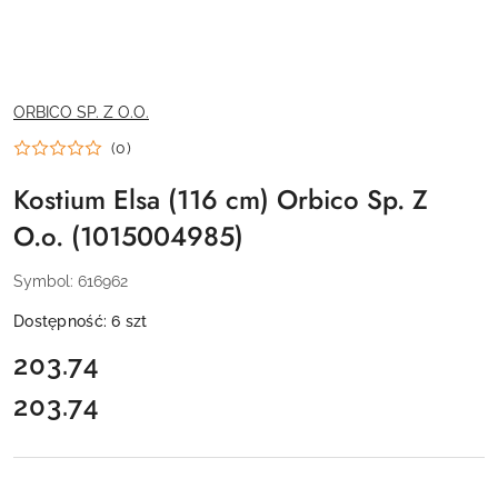
NAZWA
ORBICO SP. Z O.O.
PRODUCENTA:
(0)
Kostium Elsa (116 cm) Orbico Sp. Z
O.o. (1015004985)
Symbol:
616962
Dostępność:
6
szt
cena:
203.74
203.74
Cena: