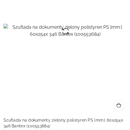
Szuflada na dokumenty zielony polistyren PS [mm:] 60x254x
346 Bantex (100553684)