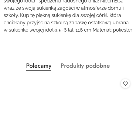
swojego idola i spędzenia radosnego dnia! Niech Elsa
wraz ze swoją sukienką zagości w atmosferze domu i
szkoły. Kup tę piękną sukienkę dla swojej córki, która
chciałaby przyjść na szkolną zabawę ostatkową ubrana
w sukienkę swojej idolki. 5-6 lat: 116 cm Materiał: poliester
Produkty
Produkty
Polecamy
Produkty podobne
Pomiń karuzelę produktów
o
o
statusie:
statusie: