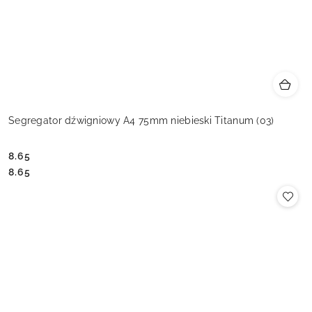
Segregator dźwigniowy A4 75mm niebieski Titanum (03)
8.65
Cena:
Cena:
8.65