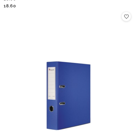
Cena:
Cena:
18.60