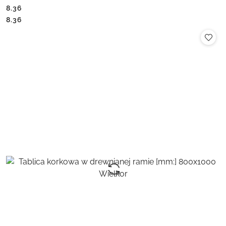
8.36
Cena:
Cena:
8.36