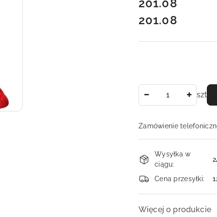
cena:
201.08
201.08
Cena:
Ilość
szt
Zamówienie telefoniczn
Dostępność
Wysyłka w
i
2
ciągu:
dostawa
Cena przesyłki:
1
Więcej o produkcie