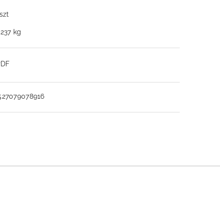
 szt
.237 kg
PDF
527079078916