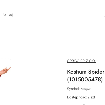
NAZWA
ORBICO SP. Z O.O.
PRODUCENTA:
Kostium Spider
(1015005478)
Symbol:
616970
Dostępność:
4
szt