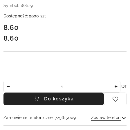
Symbol:
188129
Dostępność:
2900
szt
cena:
8.60
8.60
Cena:
Ilość
szt
Do koszyka
Zamówienie telefoniczne: 725615009
Zostaw telefon
Dostępność