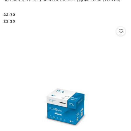
22.30
Cena:
Cena:
22.30