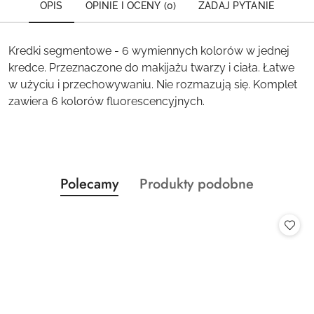
OPIS
OPINIE I OCENY (0)
ZADAJ PYTANIE
Kredki segmentowe - 6 wymiennych kolorów w jednej
kredce. Przeznaczone do makijażu twarzy i ciała. Łatwe
w użyciu i przechowywaniu. Nie rozmazują się. Komplet
zawiera 6 kolorów fluorescencyjnych.
Produkty
Produkty
Polecamy
Produkty podobne
Pomiń karuzelę produktów
o
o
statusie:
statusie: