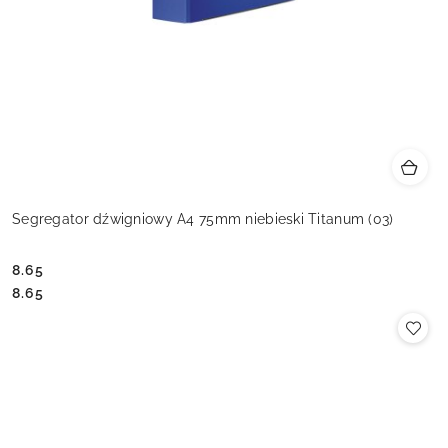
Segregator dźwigniowy A4 75mm niebieski Titanum (03)
8.65
Cena:
Cena:
8.65