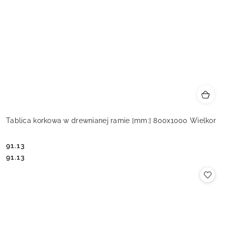
Tablica korkowa w drewnianej ramie [mm:] 800x1000 Wielkor
91.13
Cena:
Cena:
91.13