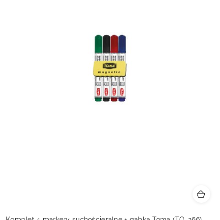
Komplet 4 markery suchościeralne + gąbka Toma (TO-266)