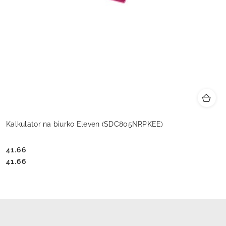
Kalkulator na biurko Eleven (SDC805NRPKEE)
41.66
Cena:
Cena:
41.66