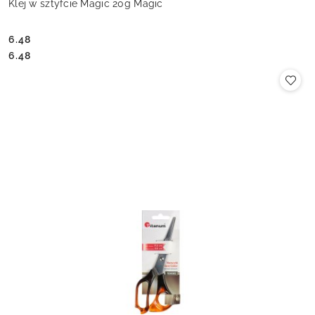
Klej w sztyfcie Magic 20g Magic
6.48
Cena:
Cena:
6.48