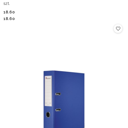
szt.
18.60
Cena:
Cena:
18.60