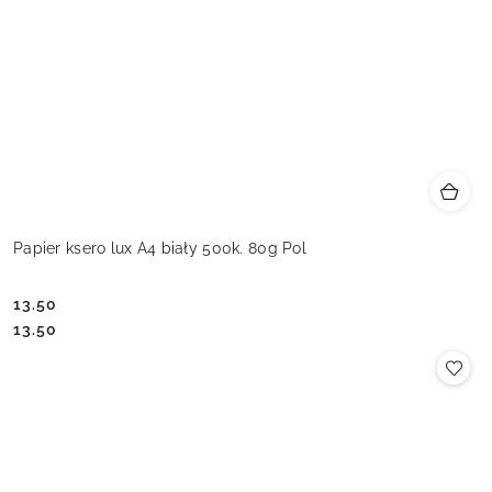
Papier ksero lux A4 biały 500k. 80g Pol
13.50
Cena:
Cena:
13.50