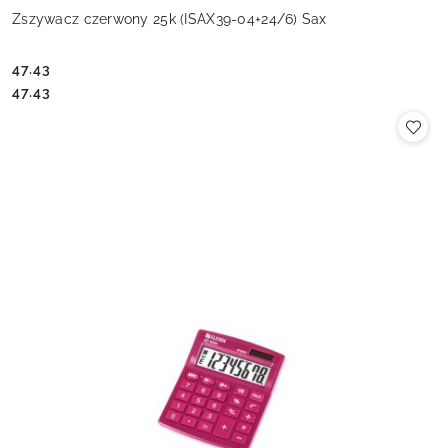
Zszywacz czerwony 25k (ISAX39-04+24/6) Sax
47.43
Cena:
Cena:
47.43