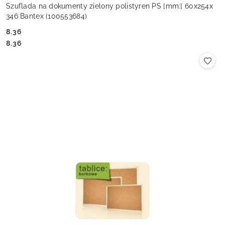
Szuflada na dokumenty zielony polistyren PS [mm:] 60x254x
346 Bantex (100553684)
8.36
Cena:
Cena:
8.36