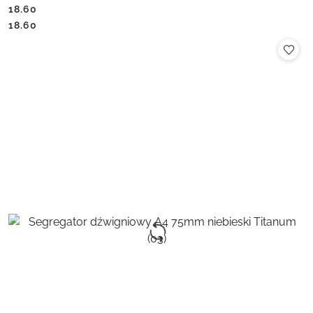
18.60
Cena:
Cena:
18.60