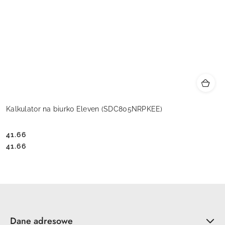
Kalkulator na biurko Eleven (SDC805NRPKEE)
41.66
Cena:
Cena:
41.66
Dane adresowe