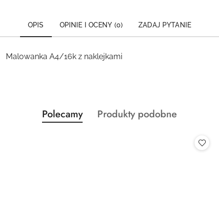
OPIS
OPINIE I OCENY (0)
ZADAJ PYTANIE
Malowanka A4/16k z naklejkami
Produkty
Produkty
Polecamy
Produkty podobne
Pomiń karuzelę produktów
o
o
statusie:
statusie: