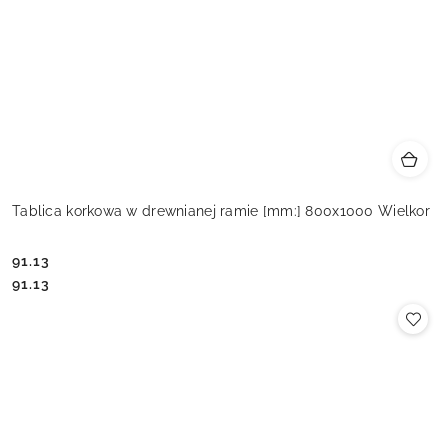
Tablica korkowa w drewnianej ramie [mm:] 800x1000 Wielkor
91.13
Cena:
Cena:
91.13