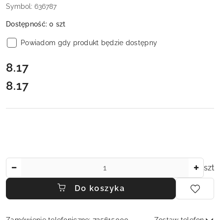
Symbol:
636787
Dostępność:
0
szt
Powiadom gdy produkt będzie dostępny
cena:
8.17
8.17
Cena:
Ilość
szt
Do koszyka