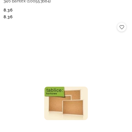
346 Bantex (100553684)
8.36
Cena:
Cena:
8.36