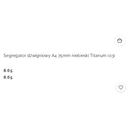
Segregator dźwigniowy A4 75mm niebieski Titanum (03)
8.65
Cena:
Cena:
8.65