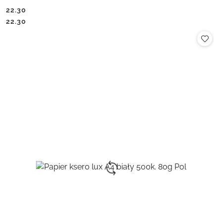
22.30
Cena:
Cena:
22.30