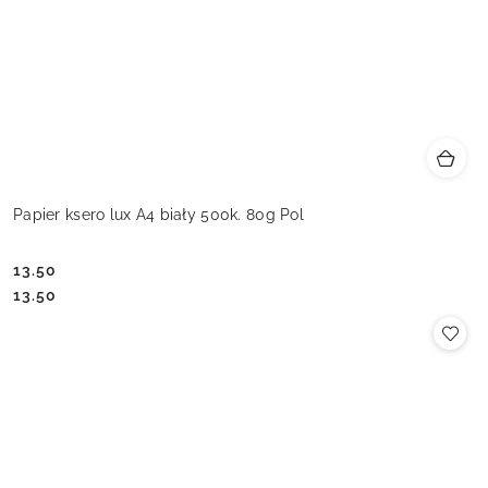
Papier ksero lux A4 biały 500k. 80g Pol
13.50
Cena:
Cena:
13.50