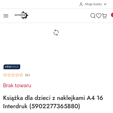
Moje konto
Przejdź do treści głównej
Przejdź do wyszukiwarki
Przejdź do moje konto
Przejdź do menu głównego
Przejdź do opisu produktu
Przejdź do stopki
NAZWA
PRODUCENTA:
INTERDRUK
(0)
Brak towaru
Książka dla dzieci z naklejkami A4 16
Interdruk (5902277365880)