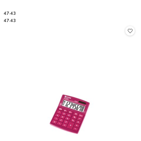
47.43
Cena:
Cena:
47.43