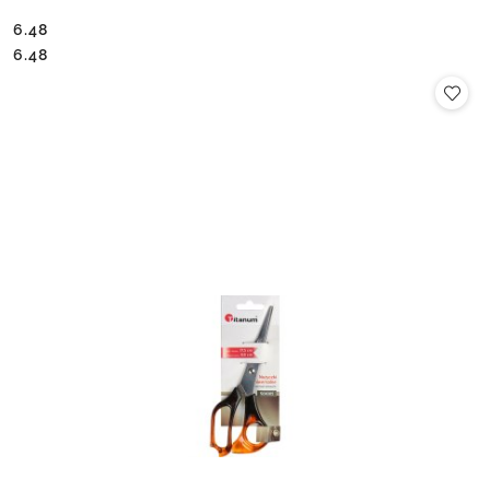
6.48
Cena:
Cena:
6.48