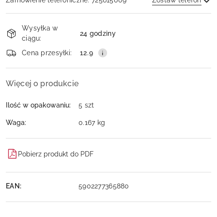
Zamówienie telefoniczne: 725615009
Zostaw telefon
Dostępność
Wysyłka w
i
24 godziny
ciągu:
dostawa
Wyślij
Cena przesyłki:
12.9
Więcej o produkcie
Ilość w opakowaniu:
5 szt
Waga:
0.167 kg
Pobierz produkt do PDF
EAN:
5902277365880