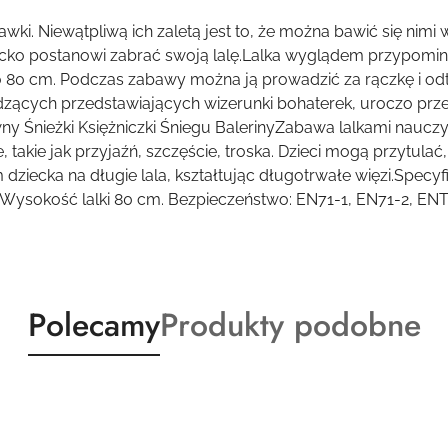
bawki. Niewątpliwą ich zaletą jest to, że można bawić się ni
ecko postanowi zabrać swoją lalę.Lalka wyglądem przypomin
to 80 cm. Podczas zabawy można ją prowadzić za rączkę i od
Chodzących przedstawiających wizerunki bohaterek, uroczo pr
wny Śnieżki Księżniczki Śniegu BalerinyZabawa lalkami naucz
akie jak przyjaźń, szczęście, troska. Dzieci mogą przytulać, 
dziecka na długie lala, kształtując długotrwałe więzi.Specyf
ysokość lalki 80 cm. Bezpieczeństwo: EN71-1, EN71-2, ENT
Produkty
Produkty
Polecamy
Produkty podobne
o
o
statusie:
statusie: