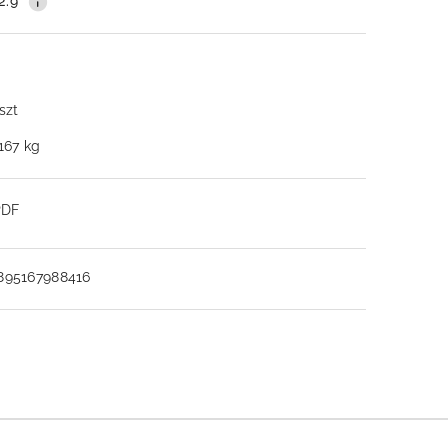
2.9
 szt
.167 kg
PDF
895167988416