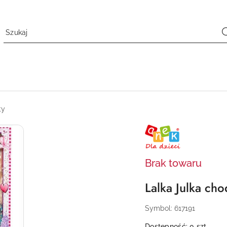
ty
NAZWA
PRODUCENTA:
ANEK
Brak towaru
Lalka Julka c
Symbol:
617191
Dostępność:
0
szt