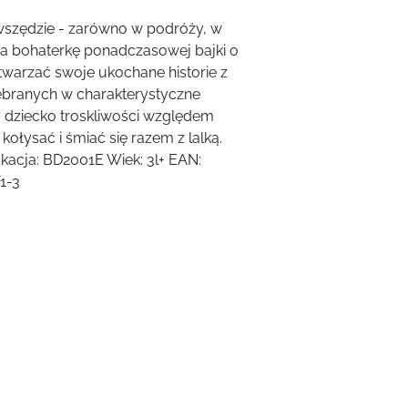
mi wszędzie - zarówno w podróży, w
a bohaterkę ponadczasowej bajki o
twarzać swoje ukochane historie z
zebranych w charakterystyczne
y dziecko troskliwości względem
kołysać i śmiać się razem z lalką.
ikacja: BD2001E Wiek: 3l+ EAN:
1-3