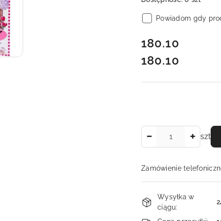
Powiadom gdy prod
cena:
180.10
180.10
Cena:
Ilość
szt
Zamówienie telefoniczn
Dostępność
Wysyłka w
i
2
ciągu: