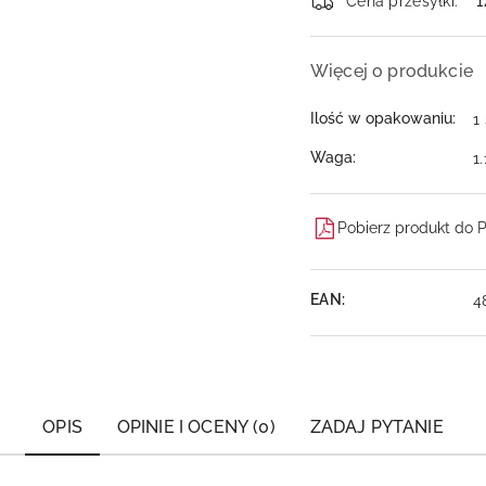
dostawa
Cena przesyłki:
1
Więcej o produkcie
Ilość w opakowaniu:
1
Waga:
1
Pobierz produkt do 
EAN:
4
OPIS
OPINIE I OCENY (0)
ZADAJ PYTANIE