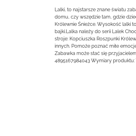
Lalki, to najstarsze znane światu za
domu, czy wszędzie tam, gdzie dzi
Królewnie Śnieżce. Wysokość lalki 
bajki.Lalka należy do serii Lalek 
stroje: Kopciuszka Roszpunki Króle
innych. Pomoże poznać miłe emocje, t
Zabawka może stać się przyjacielem 
4895167984043 Wymiary produktu: W
Pomiń karuzelę produktów