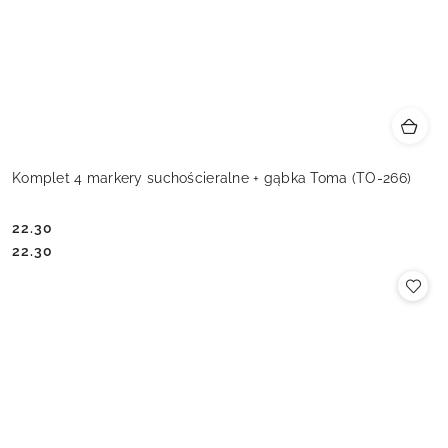
Komplet 4 markery suchościeralne + gąbka Toma (TO-266)
22.30
Cena:
Cena:
22.30