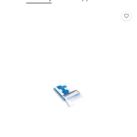
Pomiń karuzelę produktów
o
o
statusie:
statusie: