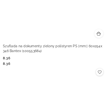
Szuflada na dokumenty zielony polistyren PS [mm:] 60x254x
346 Bantex (100553684)
8.36
Cena:
Cena:
8.36