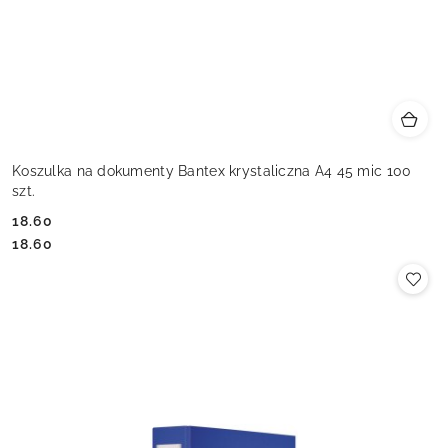
Koszulka na dokumenty Bantex krystaliczna A4 45 mic 100
szt.
18.60
Cena:
Cena:
18.60