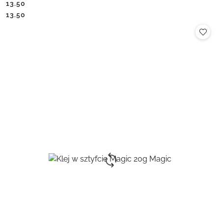
13.50
Cena:
Cena:
13.50