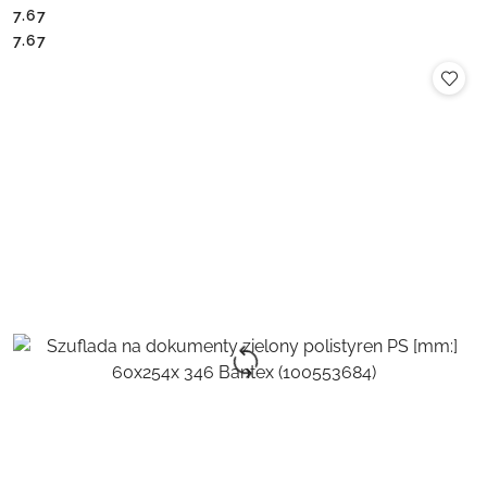
7.67
Cena:
Cena:
7.67