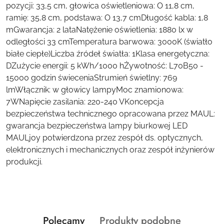
pozycji: 33,5 cm, głowica oświetleniowa: O 11,8 cm,
ramię: 35,8 cm, podstawa: O 13,7 cmDługość kabla: 1,8
mGwarancja: 2 lataNatężenie oświetlenia: 1880 lx w
odległości 33 cmTemperatura barwowa: 3000K (światło
białe ciepłe)Liczba źródeł światła: 1Klasa energetyczna:
DZużycie energii: 5 kWh/1000 hŻywotność: L70B50 -
15000 godzin świeceniaStrumień świetlny: 769
lmWłącznik: w głowicy lampyMoc znamionowa:
7WNapięcie zasilania: 220-240 VKoncepcja
bezpieczeństwa technicznego opracowana przez MAUL:
gwarancja bezpieczeństwa lampy biurkowej LED
MAULjoy potwierdzona przez zespół ds. optycznych,
elektronicznych i mechanicznych oraz zespół inżynierów
produkcji.
Produkty
Produkty
Polecamy
Produkty podobne