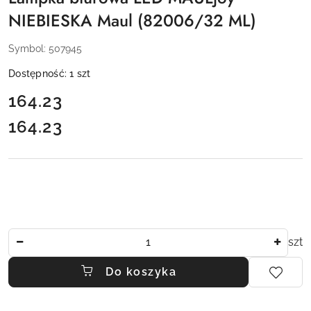
NIEBIESKA Maul (82006/32 ML)
Symbol:
507945
Dostępność:
1
szt
cena:
164.23
164.23
Cena:
Ilość
szt
Do koszyka