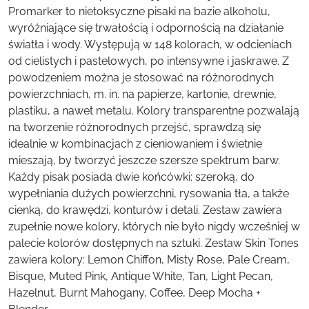
Promarker to nietoksyczne pisaki na bazie alkoholu,
wyróżniające się trwałością i odpornością na działanie
światła i wody. Występują w 148 kolorach, w odcieniach
od cielistych i pastelowych, po intensywne i jaskrawe. Z
powodzeniem można je stosować na różnorodnych
powierzchniach, m. in. na papierze, kartonie, drewnie,
plastiku, a nawet metalu. Kolory transparentne pozwalają
na tworzenie różnorodnych przejść, sprawdzą się
idealnie w kombinacjach z cieniowaniem i świetnie
mieszają, by tworzyć jeszcze szersze spektrum barw.
Każdy pisak posiada dwie końcówki: szeroką, do
wypełniania dużych powierzchni, rysowania tła, a także
cienką, do krawędzi, konturów i detali. Zestaw zawiera
zupełnie nowe kolory, których nie było nigdy wcześniej w
palecie kolorów dostępnych na sztuki. Zestaw Skin Tones
zawiera kolory: Lemon Chiffon, Misty Rose, Pale Cream,
Bisque, Muted Pink, Antique White, Tan, Light Pecan,
Hazelnut, Burnt Mahogany, Coffee, Deep Mocha +