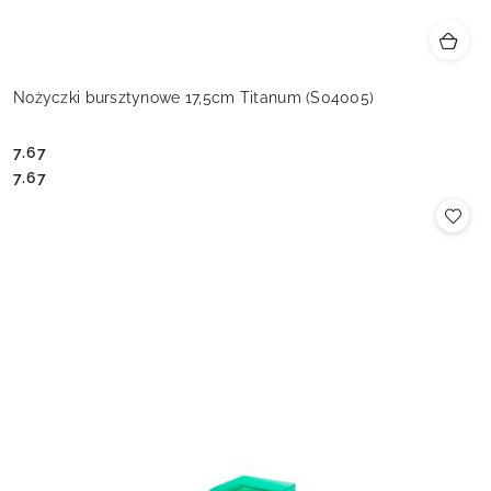
Nożyczki bursztynowe 17,5cm Titanum (S04005)
7.67
Cena:
Cena:
7.67