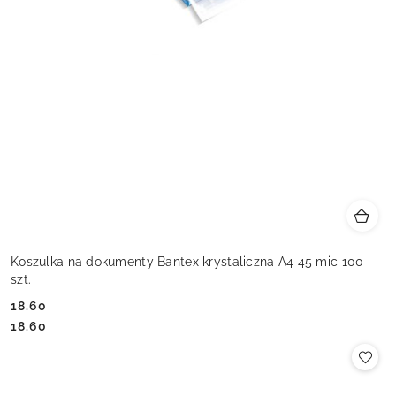
Koszulka na dokumenty Bantex krystaliczna A4 45 mic 100
szt.
18.60
Cena:
Cena:
18.60