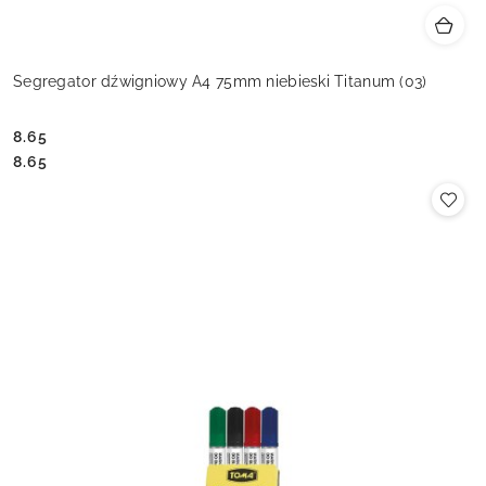
Segregator dźwigniowy A4 75mm niebieski Titanum (03)
8.65
Cena:
Cena:
8.65