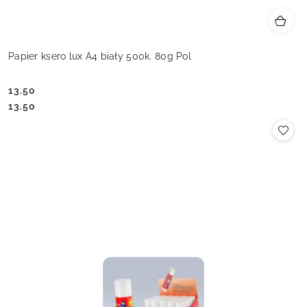
Papier ksero lux A4 biały 500k. 80g Pol
13.50
Cena:
Cena:
13.50