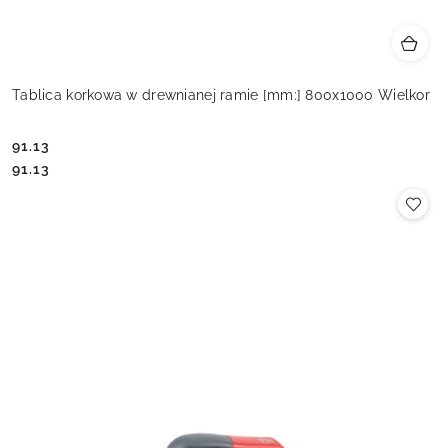
Tablica korkowa w drewnianej ramie [mm:] 800x1000 Wielkor
91.13
Cena:
Cena:
91.13