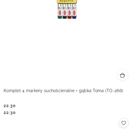
Komplet 4 markery suchościeralne + gąbka Toma (TO-266)
22.30
Cena:
Cena:
22.30