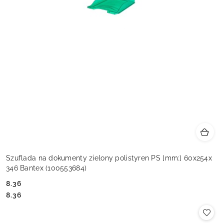
Szuflada na dokumenty zielony polistyren PS [mm:] 60x254x
346 Bantex (100553684)
8.36
Cena:
Cena:
8.36