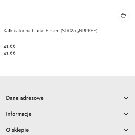
Kalkulator na biurko Eleven (SDC805NRPKEE)
41.66
Cena:
Cena:
41.66
Dane adresowe
Informacje
O sklepie