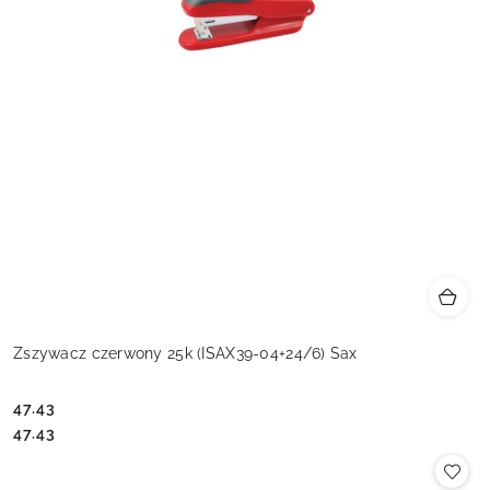
Zszywacz czerwony 25k (ISAX39-04+24/6) Sax
47.43
Cena:
Cena:
47.43