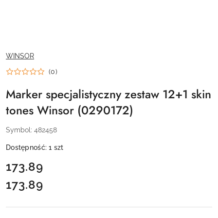
NAZWA
WINSOR
PRODUCENTA:
(0)
Marker specjalistyczny zestaw 12+1 skin
tones Winsor (0290172)
Symbol:
482458
Dostępność:
1
szt
cena:
173.89
173.89
Cena: