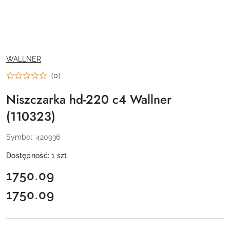
NAZWA
WALLNER
PRODUCENTA:
(0)
Niszczarka hd-220 c4 Wallner
(110323)
Symbol:
420936
Dostępność:
1
szt
cena:
1750.09
1750.09
Cena: