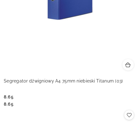
Segregator dźwigniowy A4 75mm niebieski Titanum (03)
8.65
Cena:
Cena:
8.65