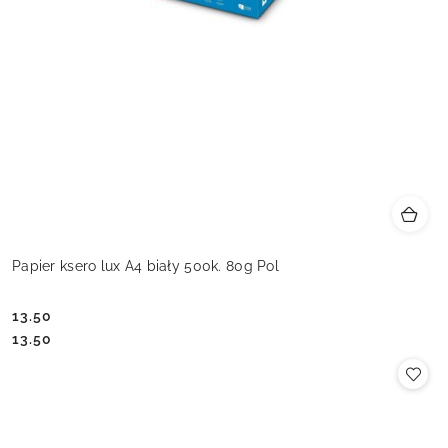
Papier ksero lux A4 biały 500k. 80g Pol
13.50
Cena:
Cena:
13.50