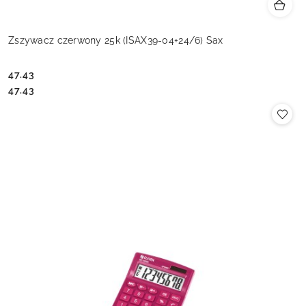
Zszywacz czerwony 25k (ISAX39-04+24/6) Sax
47.43
Cena:
Cena:
47.43