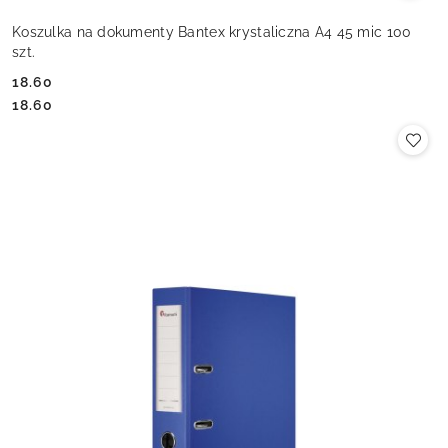
Koszulka na dokumenty Bantex krystaliczna A4 45 mic 100
szt.
18.60
Cena:
Cena:
18.60