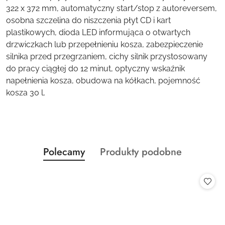
322 x 372 mm, automatyczny start/stop z autoreversem,
osobna szczelina do niszczenia płyt CD i kart
plastikowych, dioda LED informująca o otwartych
drzwiczkach lub przepełnieniu kosza, zabezpieczenie
silnika przed przegrzaniem, cichy silnik przystosowany
do pracy ciągłej do 12 minut, optyczny wskaźnik
napełnienia kosza, obudowa na kółkach, pojemność
kosza 30 l,
Produkty
Produkty
Polecamy
Produkty podobne
Pomiń karuzelę produktów
o
o
statusie:
statusie: