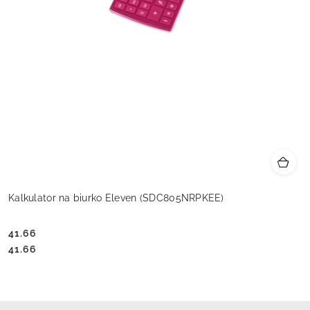
Kalkulator na biurko Eleven (SDC805NRPKEE)
41.66
Cena:
Cena:
41.66