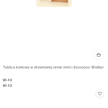
Tablica korkowa w drewnianej ramie [mm:] 800x1000 Wielkor
91.13
Cena:
Cena:
91.13