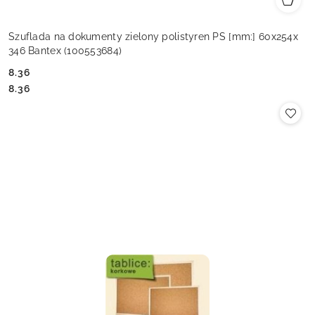
Szuflada na dokumenty zielony polistyren PS [mm:] 60x254x
346 Bantex (100553684)
8.36
Cena:
Cena:
8.36