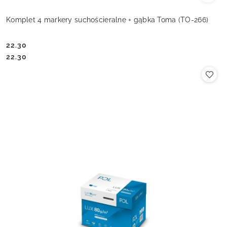
Komplet 4 markery suchościeralne + gąbka Toma (TO-266)
22.30
Cena:
Cena:
22.30