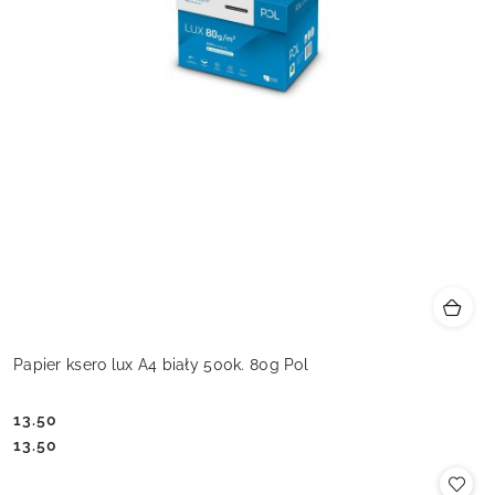
Papier ksero lux A4 biały 500k. 80g Pol
13.50
Cena:
Cena:
13.50