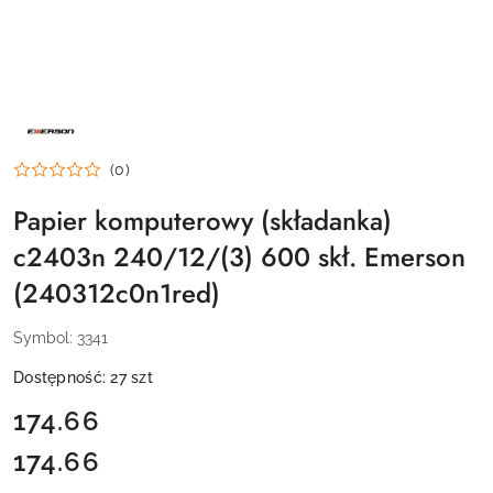
NAZWA
PRODUCENTA:
EMERSON
(0)
Papier komputerowy (składanka)
c2403n 240/12/(3) 600 skł. Emerson
(240312c0n1red)
Symbol:
3341
Dostępność:
27
szt
cena:
174.66
174.66
Cena: