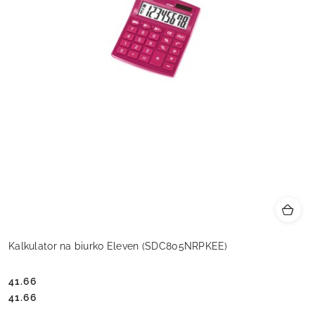
Kalkulator na biurko Eleven (SDC805NRPKEE)
41.66
Cena:
Cena:
41.66