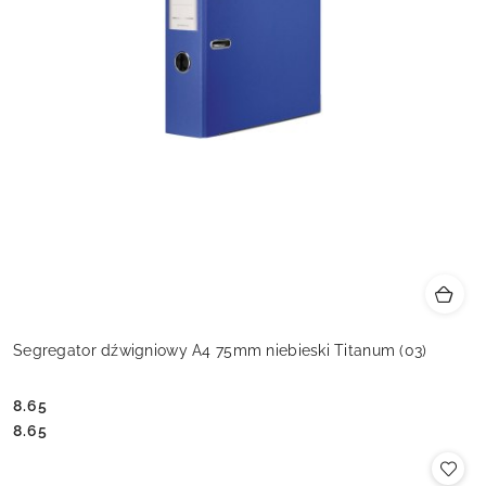
Segregator dźwigniowy A4 75mm niebieski Titanum (03)
8.65
Cena:
Cena:
8.65