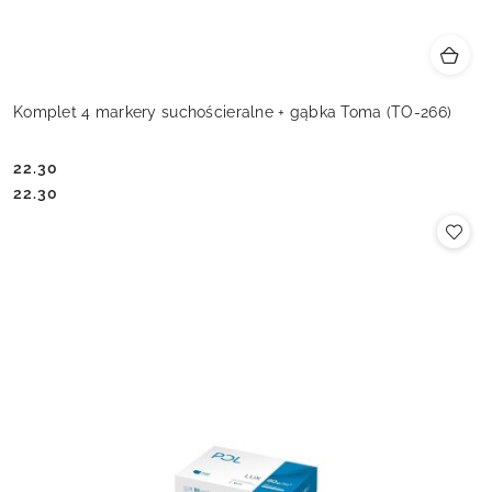
Komplet 4 markery suchościeralne + gąbka Toma (TO-266)
22.30
Cena:
Cena:
22.30