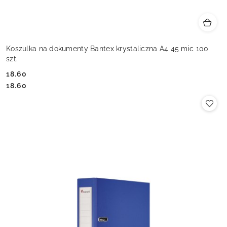
Koszulka na dokumenty Bantex krystaliczna A4 45 mic 100
szt.
18.60
Cena:
Cena:
18.60