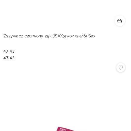
Zszywacz czerwony 25k (ISAX39-04+24/6) Sax
47.43
Cena:
Cena:
47.43