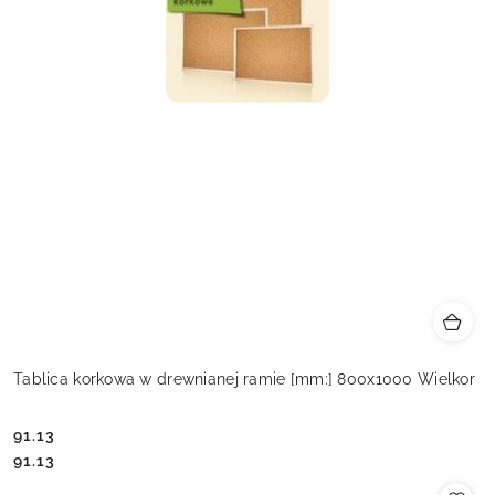
Tablica korkowa w drewnianej ramie [mm:] 800x1000 Wielkor
91.13
Cena:
Cena:
91.13