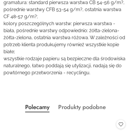
gramatura: standard pierwsza warstwa CB 54-56 g/m?,
pośrednie warstwy CFB 53-54 g/m?, ostatnia warstwa
CF 48-57 g/m?;
kolory poszczególnych warstw: pierwsza warstwa -
biała, pośrednie warstwy odpowiednio: żółta-zielona-
żółta-zielona, ostatnia warstwa różowa. W zależności od
potrzeb klienta produkujemy również wszystkie kopie
białe;
wszystkie rodzaje papieru są bezpieczne dla środowiska
naturalnego, łatwo poddają się utylizacji, nadają się do
powtórnego przetworzenia - recyclingu.
Produkty
Produkty
Polecamy
Produkty podobne
Pomiń karuzelę produktów
o
o
statusie:
statusie: