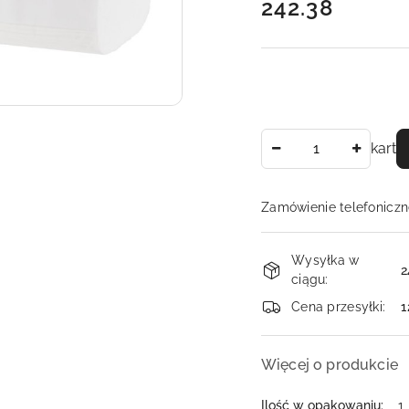
242.38
Cena:
Ilość
kart
Zamówienie telefoniczn
Dostępność
Wysyłka w
i
2
ciągu:
dostawa
Cena przesyłki:
1
Więcej o produkcie
Ilość w opakowaniu:
1