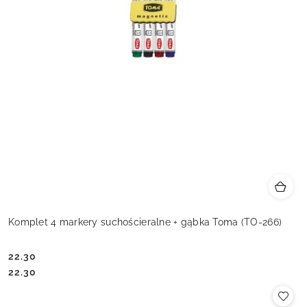
Komplet 4 markery suchościeralne + gąbka Toma (TO-266)
22.30
Cena:
Cena:
22.30