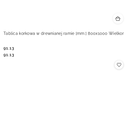
Tablica korkowa w drewnianej ramie [mm:] 800x1000 Wielkor
91.13
Cena:
Cena:
91.13