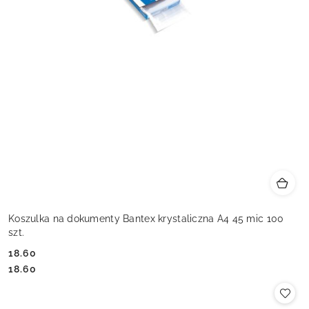
Koszulka na dokumenty Bantex krystaliczna A4 45 mic 100
szt.
18.60
Cena:
Cena:
18.60