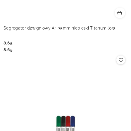
Segregator dźwigniowy A4 75mm niebieski Titanum (03)
8.65
Cena:
Cena:
8.65