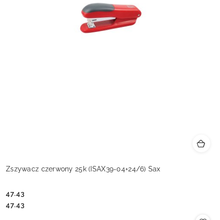
Zszywacz czerwony 25k (ISAX39-04+24/6) Sax
47.43
Cena:
Cena:
47.43