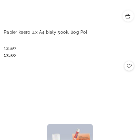
Papier ksero lux A4 biały 500k. 80g Pol
13.50
Cena:
Cena:
13.50