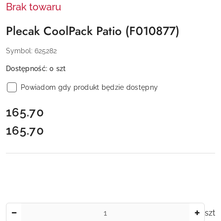
Brak towaru
Plecak CoolPack Patio (F010877)
Symbol:
625282
Dostępność:
0
szt
Powiadom gdy produkt będzie dostępny
cena:
165.70
165.70
Cena:
Ilość
szt