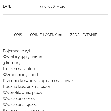
EAN:
5903686374210
OPIS
OPINIE I OCENY (0)
ZADAJ PYTANIE
Pojemność 27L
Wymiary 44x32x16cm
3 komory
Kieszen na laptop
Wzmocniony spód
Przednia kieszonka zapinana na suwak
Boczne kieszonki na bidon
Wyprofilowane plecy
Wyściełane szelki
Wysciełana rączka
Kieszeń z organizerem