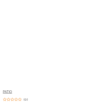
NAZWA
PATIO
PRODUCENTA:
(0)