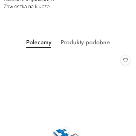
Zawieszka na klucze
Produkty
Produkty
Polecamy
Produkty podobne
Pomiń karuzelę produktów
o
o
statusie:
statusie: