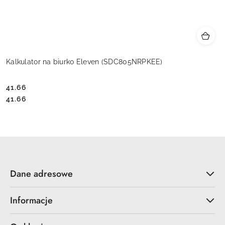
Kalkulator na biurko Eleven (SDC805NRPKEE)
41.66
Cena:
Cena:
41.66
Dane adresowe
Informacje