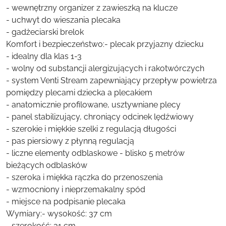
- wewnętrzny organizer z zawieszką na klucze
- uchwyt do wieszania plecaka
- gadżeciarski brelok
Komfort i bezpieczeństwo:- plecak przyjazny dziecku
- idealny dla klas 1-3
- wolny od substancji alergizujących i rakotwórczych
- system Venti Stream zapewniający przepływ powietrza
pomiędzy plecami dziecka a plecakiem
- anatomicznie profilowane, usztywniane plecy
- panel stabilizujący, chroniący odcinek lędźwiowy
- szerokie i miękkie szelki z regulacją długości
- pas piersiowy z płynną regulacją
- liczne elementy odblaskowe - blisko 5 metrów
bieżących odblasków
- szeroka i miękka rączka do przenoszenia
- wzmocniony i nieprzemakalny spód
- miejsce na podpisanie plecaka
Wymiary:- wysokość: 37 cm
- szerokość: 31 cm