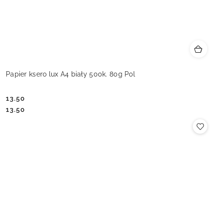
Papier ksero lux A4 biały 500k. 80g Pol
13.50
Cena:
Cena:
13.50