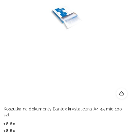
Koszulka na dokumenty Bantex krystaliczna A4 45 mic 100
szt.
18.60
Cena:
Cena:
18.60