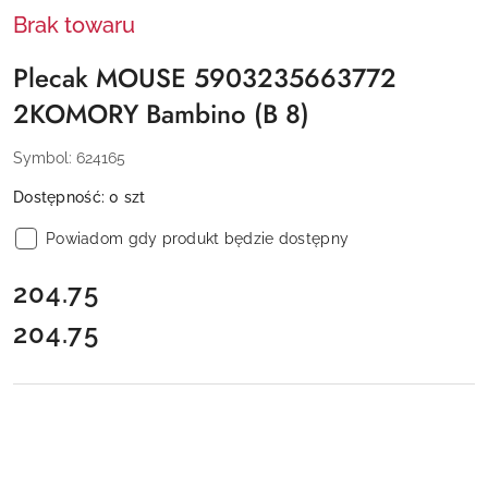
Brak towaru
Plecak MOUSE 5903235663772
2KOMORY Bambino (B 8)
Symbol:
624165
Dostępność:
0
szt
Powiadom gdy produkt będzie dostępny
cena:
204.75
204.75
Cena: