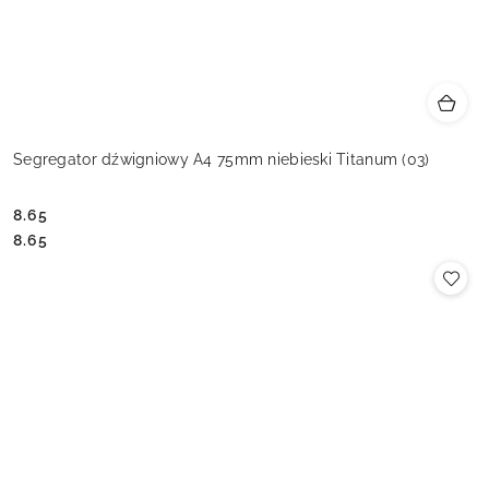
Segregator dźwigniowy A4 75mm niebieski Titanum (03)
8.65
Cena:
Cena:
8.65