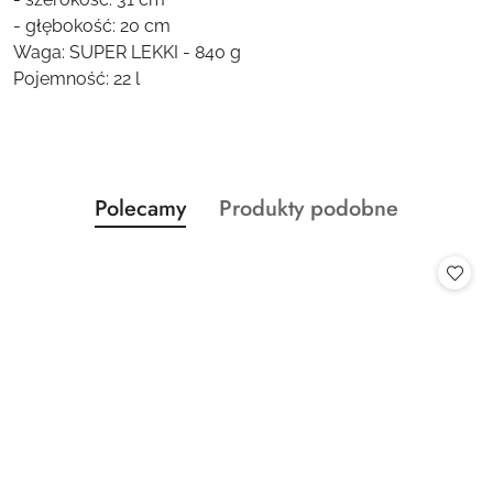
- głębokość: 20 cm
Waga: SUPER LEKKI - 840 g
Pojemność: 22 l
Produkty
Produkty
Polecamy
Produkty podobne
Pomiń karuzelę produktów
o
o
statusie:
statusie: