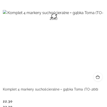
Komplet 4 markery suchościeralne + gąbka Toma (TO-266)
22.30
Cena:
Cena:
22.30