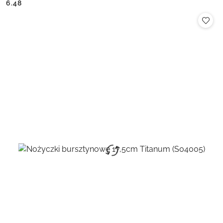
Cena:
Cena:
6.48