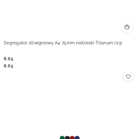
Segregator dźwigniowy A4 75mm niebieski Titanum (03)
8.65
Cena:
Cena:
8.65