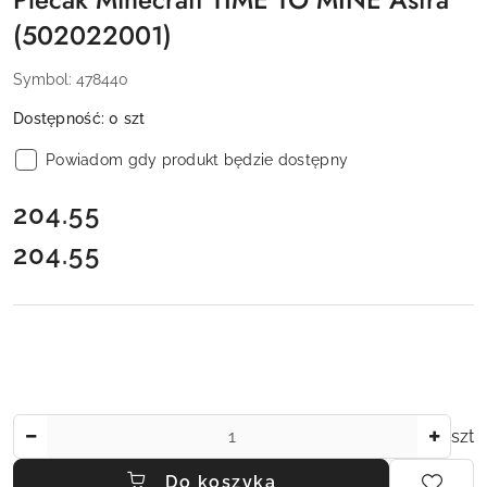
(502022001)
Symbol:
478440
Dostępność:
0
szt
Powiadom gdy produkt będzie dostępny
cena:
204.55
204.55
Cena:
Ilość
szt
Do koszyka