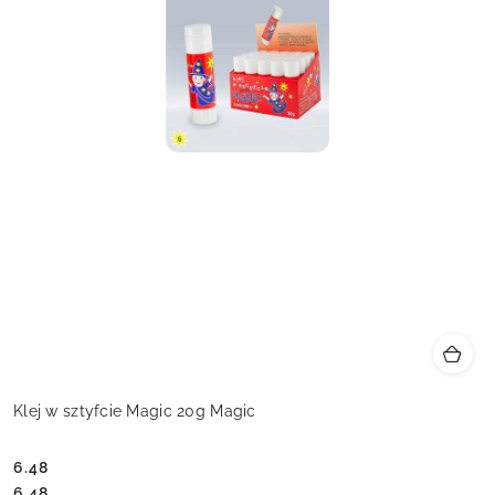
Klej w sztyfcie Magic 20g Magic
6.48
Cena:
Cena:
6.48