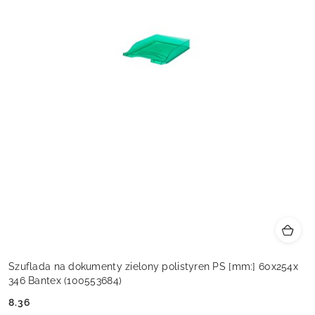
Szuflada na dokumenty zielony polistyren PS [mm:] 60x254x
346 Bantex (100553684)
8.36