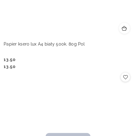
Papier ksero lux A4 biały 500k. 80g Pol
13.50
Cena:
Cena:
13.50