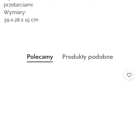
przetarciami
Wymiary:
39 x 28 x 15 cm
Produkty
Produkty
Polecamy
Produkty podobne
Pomiń karuzelę produktów
o
o
statusie:
statusie: