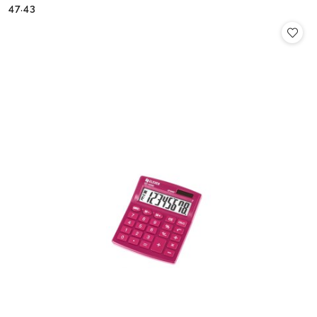
Cena:
Cena:
47.43