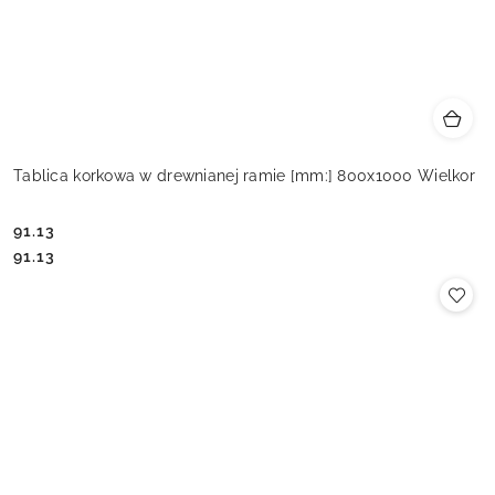
Tablica korkowa w drewnianej ramie [mm:] 800x1000 Wielkor
91.13
Cena:
Cena:
91.13