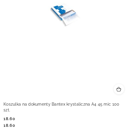
Koszulka na dokumenty Bantex krystaliczna A4 45 mic 100
szt.
18.60
Cena:
Cena:
18.60