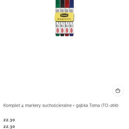
Komplet 4 markery suchościeralne + gąbka Toma (TO-266)
22.30
Cena:
Cena:
22.30