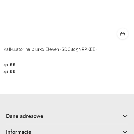
Kalkulator na biurko Eleven (SDC805NRPKEE)
41.66
Cena:
Cena:
41.66
Dane adresowe
Informacje