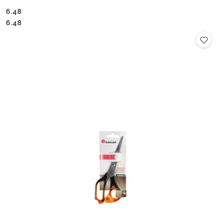
6.48
Cena:
Cena:
6.48