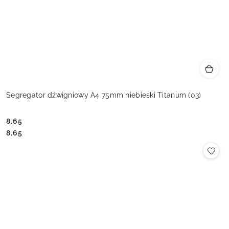
Segregator dźwigniowy A4 75mm niebieski Titanum (03)
8.65
Cena:
Cena:
8.65