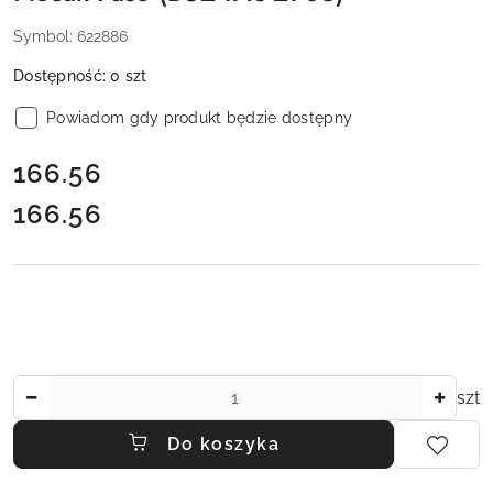
Symbol:
622886
Dostępność:
0
szt
Powiadom gdy produkt będzie dostępny
cena:
166.56
166.56
Cena:
Ilość
szt
Do koszyka