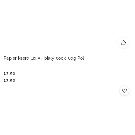
Papier ksero lux A4 biały 500k. 80g Pol
13.50
Cena:
Cena:
13.50