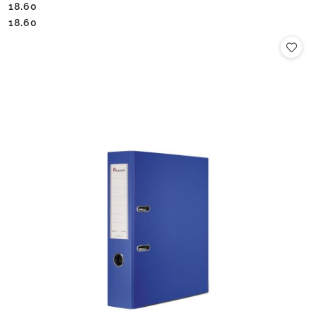
18.60
Cena:
Cena:
18.60