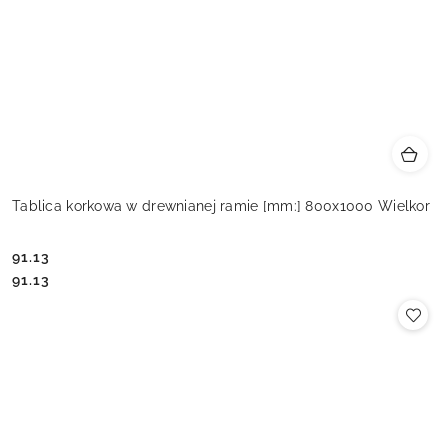
Tablica korkowa w drewnianej ramie [mm:] 800x1000 Wielkor
91.13
Cena:
Cena:
91.13