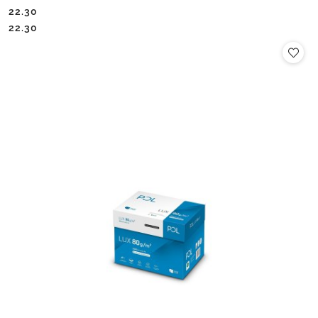
22.30
Cena:
Cena:
22.30