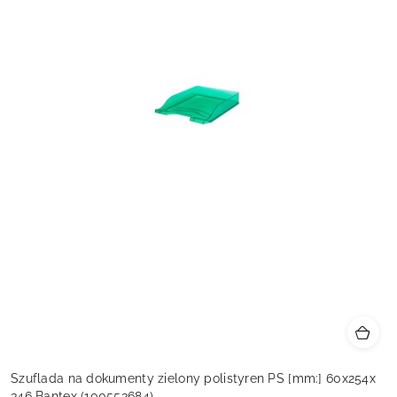
Szuflada na dokumenty zielony polistyren PS [mm:] 60x254x
346 Bantex (100553684)