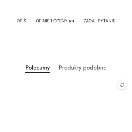
OPIS
OPINIE I OCENY (0)
ZADAJ PYTANIE
Produkty
Produkty
Polecamy
Produkty podobne
Pomiń karuzelę produktów
o
o
statusie:
statusie: