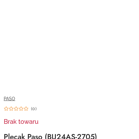
NAZWA
PASO
PRODUCENTA:
(0)
Brak towaru
Plecak Paso (BU24AS-2705)