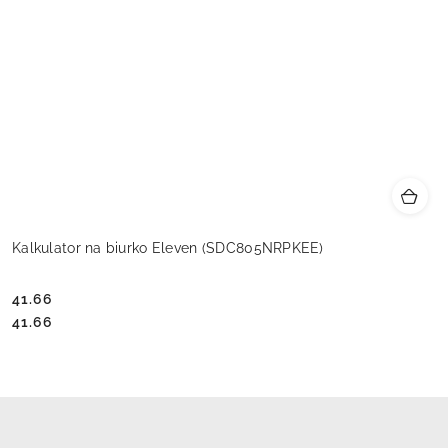
Kalkulator na biurko Eleven (SDC805NRPKEE)
41.66
Cena:
Cena:
41.66