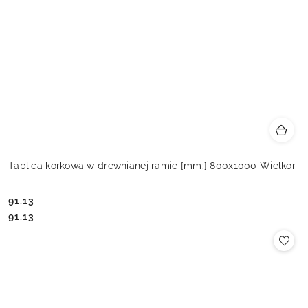
Tablica korkowa w drewnianej ramie [mm:] 800x1000 Wielkor
91.13
Cena:
Cena:
91.13