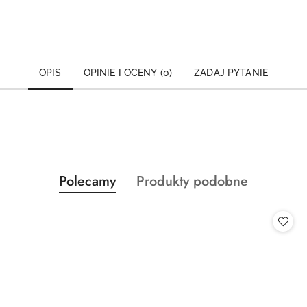
OPIS
OPINIE I OCENY (0)
ZADAJ PYTANIE
Produkty
Produkty
Polecamy
Produkty podobne
Pomiń karuzelę produktów
o
o
statusie:
statusie: