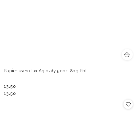
Papier ksero lux A4 biały 500k. 80g Pol
13.50
Cena:
Cena:
13.50