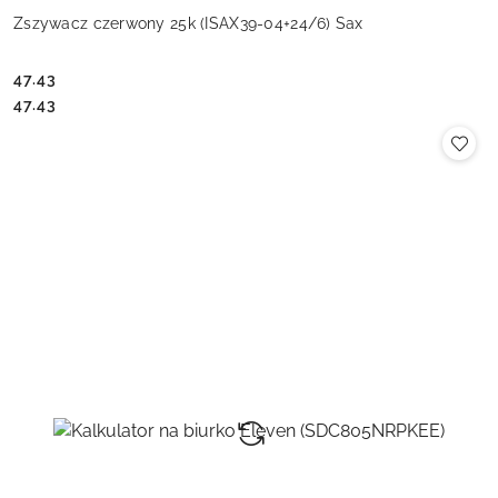
Zszywacz czerwony 25k (ISAX39-04+24/6) Sax
47.43
Cena:
Cena:
47.43