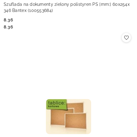
Szuflada na dokumenty zielony polistyren PS [mm:] 60x254x
346 Bantex (100553684)
8.36
Cena:
Cena:
8.36