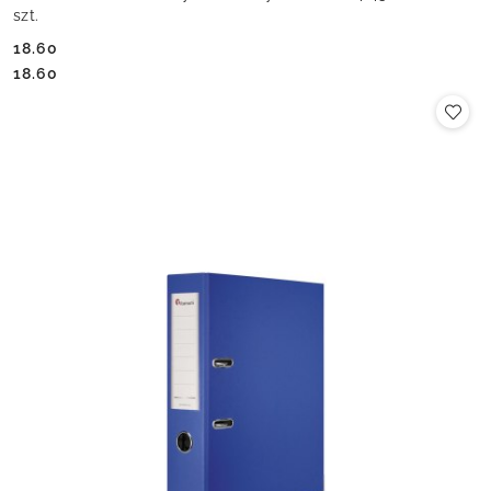
szt.
18.60
Cena:
Cena:
18.60