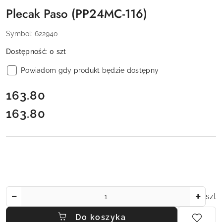
Plecak Paso (PP24MC-116)
Symbol:
622940
Dostępność:
0
szt
Powiadom gdy produkt będzie dostępny
cena:
163.80
163.80
Cena:
Ilość
szt
Do koszyka