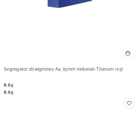
Segregator dźwigniowy A4 75mm niebieski Titanum (03)
8.65
Cena:
Cena:
8.65