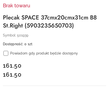
Brak towaru
Plecak SPACE 37cmx20cmx31cm B8
St.Right (5903235650703)
Symbol:
501939
Dostępność:
0
szt
Powiadom gdy produkt będzie dostępny
cena:
161.50
161.50
Cena: