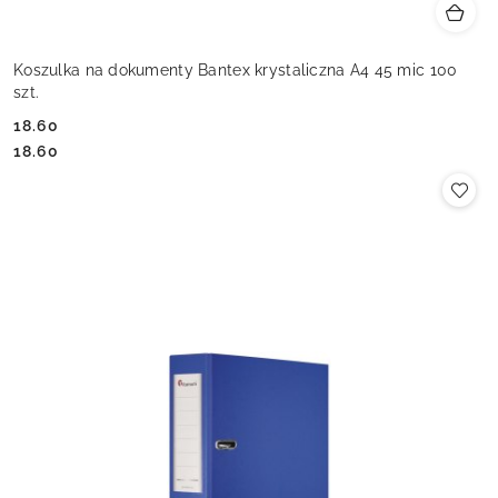
Koszulka na dokumenty Bantex krystaliczna A4 45 mic 100
szt.
18.60
Cena:
Cena:
18.60