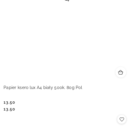
Papier ksero lux A4 biały 500k. 80g Pol
13.50
Cena:
Cena:
13.50