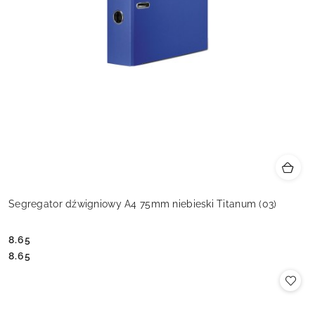
Segregator dźwigniowy A4 75mm niebieski Titanum (03)
8.65
Cena:
Cena:
8.65