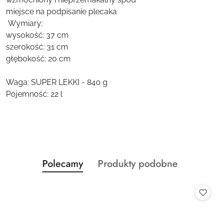
miejsce na podpisanie plecaka
Wymiary:
wysokość: 37 cm
szerokość: 31 cm
głębokość: 20 cm
Waga: SUPER LEKKI - 840 g
Pojemność: 22 l
Produkty
Produkty
Polecamy
Produkty podobne
Pomiń karuzelę produktów
o
o
statusie:
statusie: