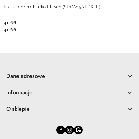
Kalkulator na biurko Eleven (SDC805NRPKEE)
41.66
Cena:
Cena:
41.66
Dane adresowe
Informacje
O sklepie