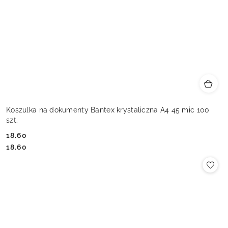
Koszulka na dokumenty Bantex krystaliczna A4 45 mic 100
szt.
18.60
Cena:
Cena:
18.60