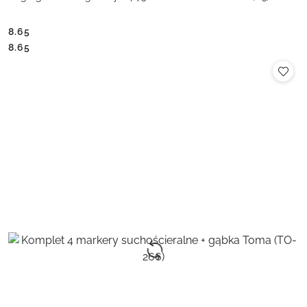
8.65
Cena:
Cena:
8.65