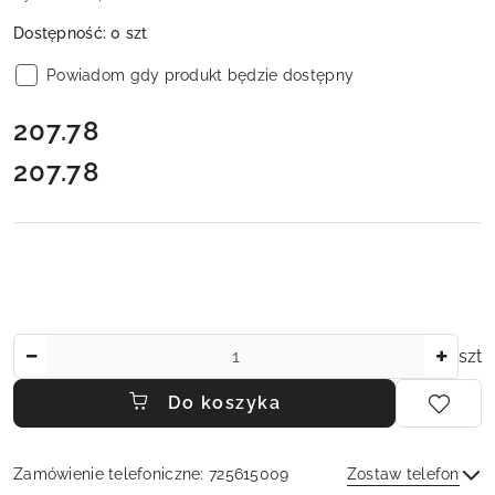
Dostępność:
0
szt
Powiadom gdy produkt będzie dostępny
cena:
207.78
207.78
Cena:
Ilość
szt
Do koszyka
Zamówienie telefoniczne: 725615009
Zostaw telefon