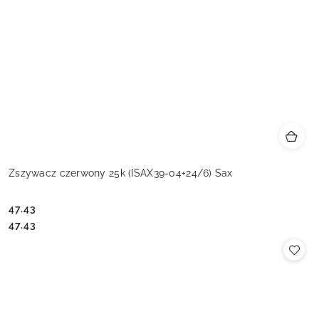
Zszywacz czerwony 25k (ISAX39-04+24/6) Sax
47.43
Cena:
Cena:
47.43