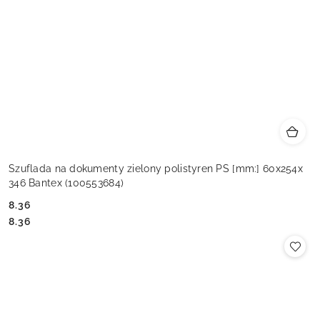
Szuflada na dokumenty zielony polistyren PS [mm:] 60x254x
346 Bantex (100553684)
8.36
Cena:
Cena:
8.36