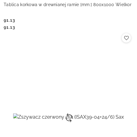
Tablica korkowa w drewnianej ramie [mm:] 800x1000 Wielkor
91.13
Cena:
Cena:
91.13