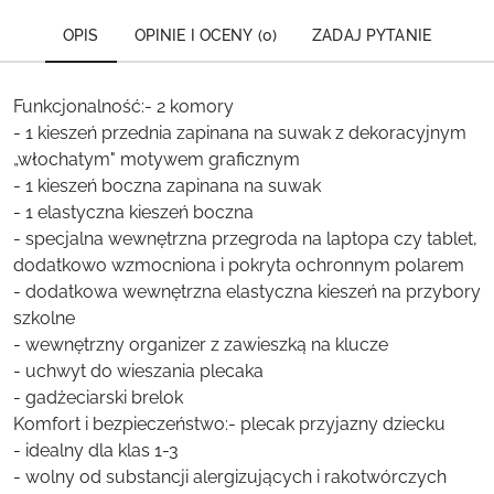
OPIS
OPINIE I OCENY (0)
ZADAJ PYTANIE
Funkcjonalność:- 2 komory
- 1 kieszeń przednia zapinana na suwak z dekoracyjnym
„włochatym" motywem graficznym
- 1 kieszeń boczna zapinana na suwak
- 1 elastyczna kieszeń boczna
- specjalna wewnętrzna przegroda na laptopa czy tablet,
dodatkowo wzmocniona i pokryta ochronnym polarem
- dodatkowa wewnętrzna elastyczna kieszeń na przybory
szkolne
- wewnętrzny organizer z zawieszką na klucze
- uchwyt do wieszania plecaka
- gadżeciarski brelok
Komfort i bezpieczeństwo:- plecak przyjazny dziecku
- idealny dla klas 1-3
- wolny od substancji alergizujących i rakotwórczych