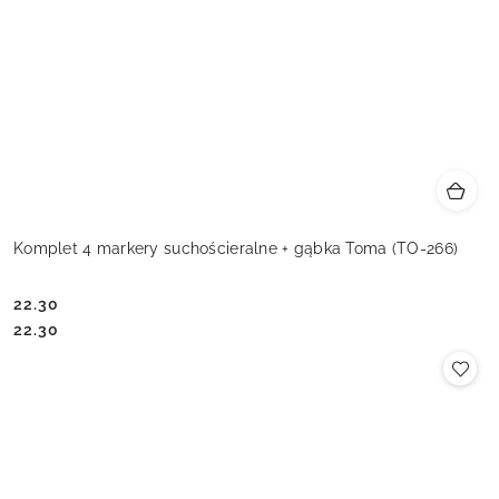
Komplet 4 markery suchościeralne + gąbka Toma (TO-266)
22.30
Cena:
Cena:
22.30