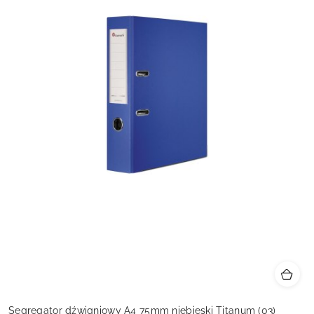
Segregator dźwigniowy A4 75mm niebieski Titanum (03)