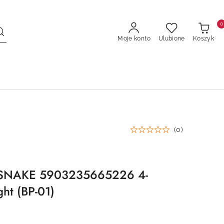
0
Moje konto
Ulubione
Koszyk
(0)
 SNAKE 5903235665226 4-
ht (BP-01)