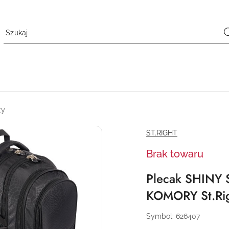
ty
NAZWA
ST.RIGHT
PRODUCENTA:
Brak towaru
Plecak SHINY
KOMORY St.Rig
Symbol:
626407