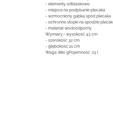
- elementy odblaskowe
- miejsce na podpisanie plecaka
- wzmocniony gąbką spód plecaka
- ochronne stopki na spodzie pleca
- materiał wodoodporny
Wymiary:- wysokość 43 cm
- szerokość 32 cm
- głębokość 21 cm
Waga: 880 gPojemność: 23 l
Pomiń karuzelę produktów