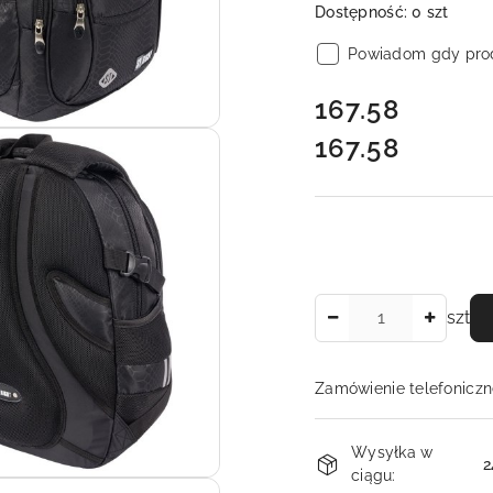
Dostępność:
0
szt
Powiadom gdy prod
cena:
167.58
167.58
Cena:
Ilość
szt
Zamówienie telefoniczn
Dostępność
Wysyłka w
i
2
ciągu: