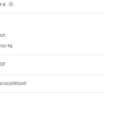
2.9
 szt
.052 kg
PDF
903235665226