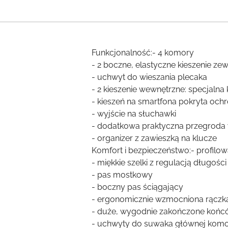
Funkcjonalność:- 4 komory
- 2 boczne, elastyczne kieszenie ze
- uchwyt do wieszania plecaka
- 2 kieszenie wewnętrzne: specjaln
- kieszeń na smartfona pokryta oc
- wyjście na słuchawki
- dodatkowa praktyczna przegroda
- organizer z zawieszką na klucze
Komfort i bezpieczeństwo:- profil
- miękkie szelki z regulacją długości
- pas mostkowy
- boczny pas ściągający
- ergonomicznie wzmocniona rączk
- duże, wygodnie zakończone koń
- uchwyty do suwaka głównej komor