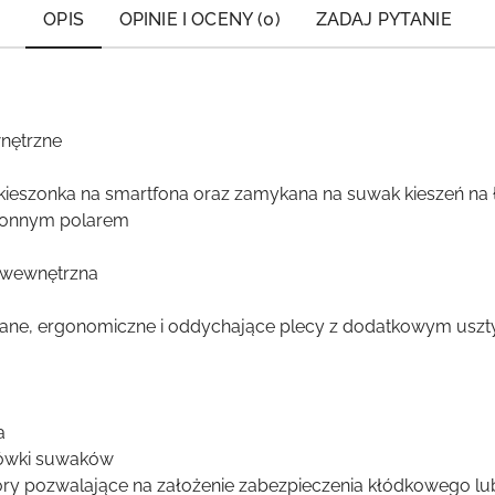
OPIS
OPINIE I OCENY (0)
ZADAJ PYTANIE
wnętrzne
a kieszonka na smartfona oraz zamykana na suwak kieszeń na
hronnym polarem
 wewnętrzna
owane, ergonomiczne i oddychające plecy z dodatkowym usz
a
cówki suwaków
y pozwalające na założenie zabezpieczenia kłódkowego lu