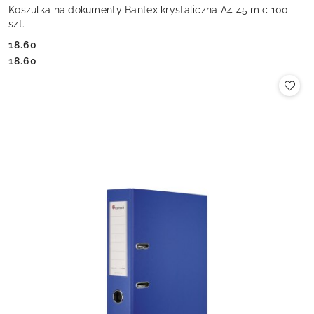
Koszulka na dokumenty Bantex krystaliczna A4 45 mic 100
szt.
18.60
Cena:
Cena:
18.60