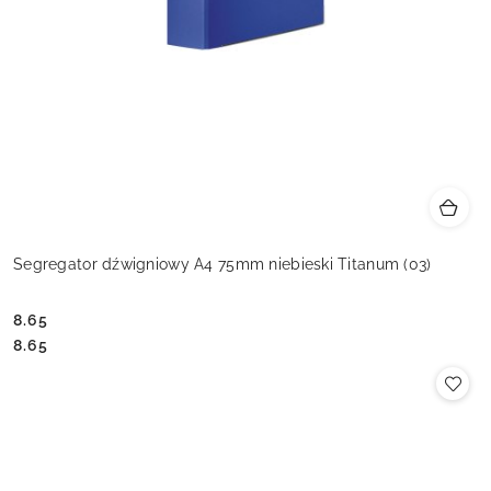
Segregator dźwigniowy A4 75mm niebieski Titanum (03)
8.65
Cena:
Cena:
8.65