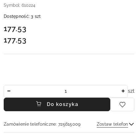
Symbol:
610224
Dostępność:
3
szt
cena:
177.53
177.53
Cena:
Ilość
szt
Do koszyka
Zamówienie telefoniczne: 725615009
Zostaw telefon
Dostępność