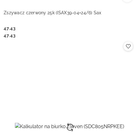
Zszywacz czerwony 25k (ISAX39-04+24/6) Sax
47.43
Cena:
Cena:
47.43