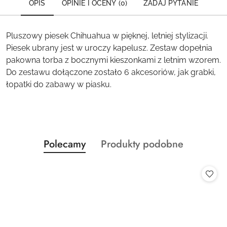
OPIS
OPINIE I OCENY (0)
ZADAJ PYTANIE
Pluszowy piesek Chihuahua w pięknej, letniej stylizacji.
Piesek ubrany jest w uroczy kapelusz. Zestaw dopełnia
pakowna torba z bocznymi kieszonkami z letnim wzorem.
Do zestawu dołączone zostało 6 akcesoriów, jak grabki,
łopatki do zabawy w piasku.
Produkty
Produkty
Polecamy
Produkty podobne
Pomiń karuzelę produktów
o
o
statusie:
statusie: