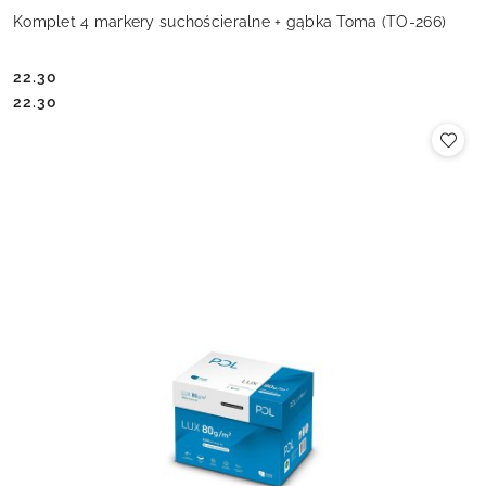
Komplet 4 markery suchościeralne + gąbka Toma (TO-266)
22.30
Cena:
Cena:
22.30