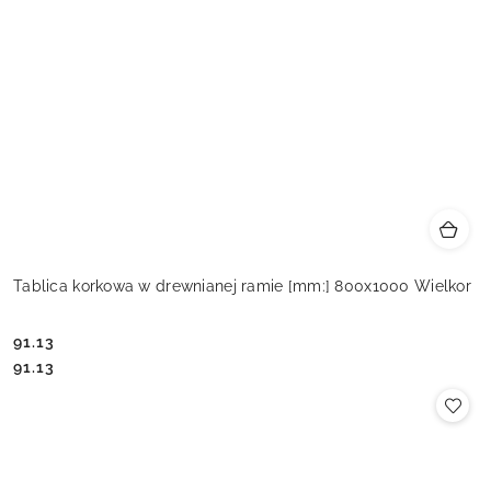
Tablica korkowa w drewnianej ramie [mm:] 800x1000 Wielkor
91.13
Cena:
Cena:
91.13