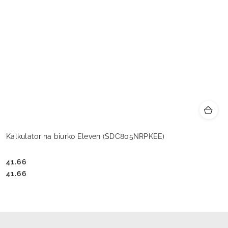
Kalkulator na biurko Eleven (SDC805NRPKEE)
41.66
Cena:
Cena:
41.66