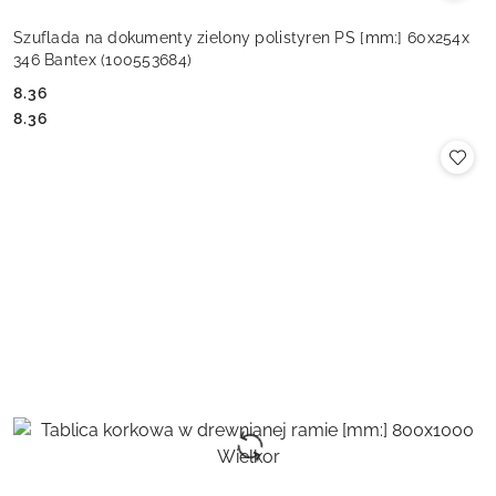
Szuflada na dokumenty zielony polistyren PS [mm:] 60x254x
346 Bantex (100553684)
8.36
Cena:
Cena:
8.36