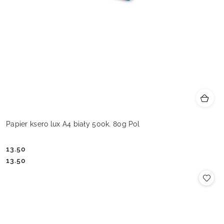
Papier ksero lux A4 biały 500k. 80g Pol
13.50
Cena:
Cena:
13.50