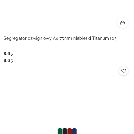
Segregator dźwigniowy A4 75mm niebieski Titanum (03)
8.65
Cena:
Cena:
8.65