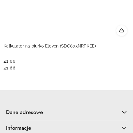
Kalkulator na biurko Eleven (SDC805NRPKEE)
41.66
Cena:
Cena:
41.66
Dane adresowe
Informacje