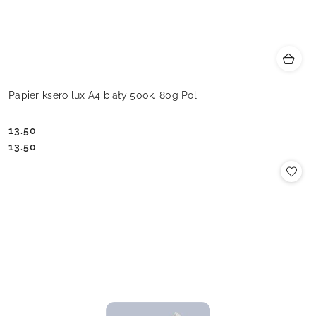
Papier ksero lux A4 biały 500k. 80g Pol
13.50
Cena:
Cena:
13.50