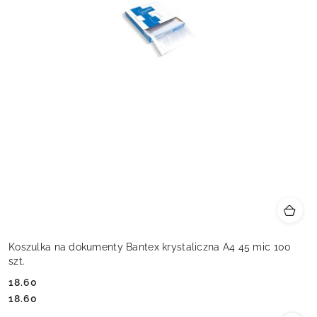
Koszulka na dokumenty Bantex krystaliczna A4 45 mic 100
szt.
18.60
Cena:
Cena:
18.60