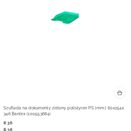
Szuflada na dokumenty zielony polistyren PS [mm:] 60x254x
346 Bantex (100553684)
8.36
Cena:
Cena:
8.36