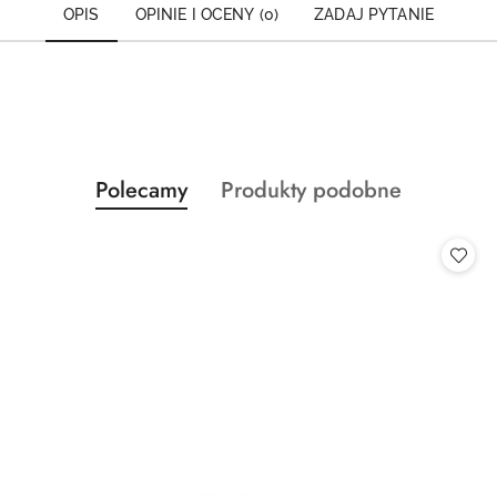
OPIS
OPINIE I OCENY (0)
ZADAJ PYTANIE
Produkty
Produkty
Polecamy
Produkty podobne
Pomiń karuzelę produktów
o
o
statusie:
statusie: