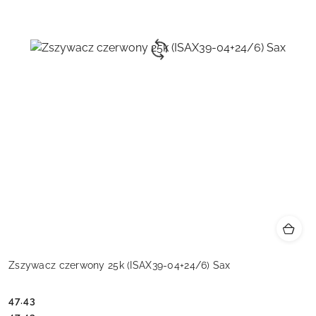
Zszywacz czerwony 25k (ISAX39-04+24/6) Sax
47.43
Cena: