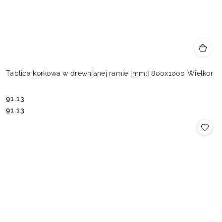
Tablica korkowa w drewnianej ramie [mm:] 800x1000 Wielkor
91.13
Cena:
Cena:
91.13