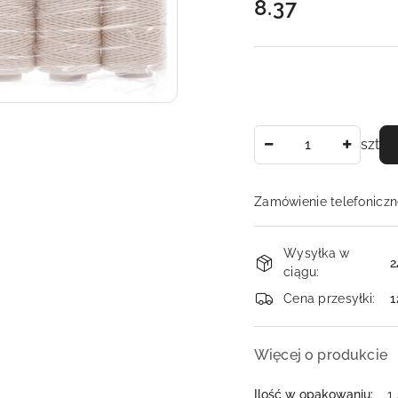
8.37
Cena:
Ilość
szt
Zamówienie telefoniczn
Dostępność
Wysyłka w
i
2
ciągu:
dostawa
Cena przesyłki:
1
Więcej o produkcie
Ilość w opakowaniu:
1