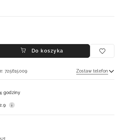
Do koszyka
e: 725615009
Zostaw telefon
Wyślij
4 godziny
2.9
 szt