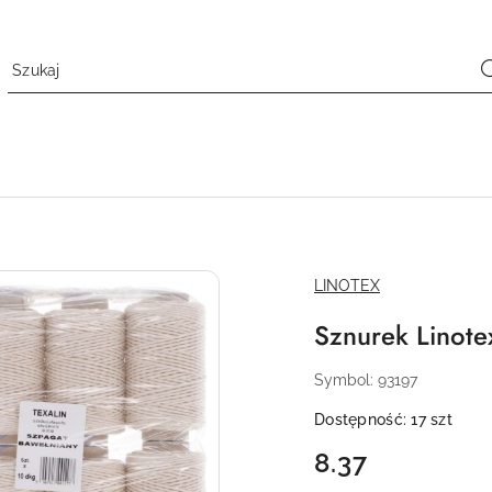
NAZWA
LINOTEX
PRODUCENTA:
Sznurek Linote
Symbol:
93197
Dostępność:
17
szt
cena:
8.37