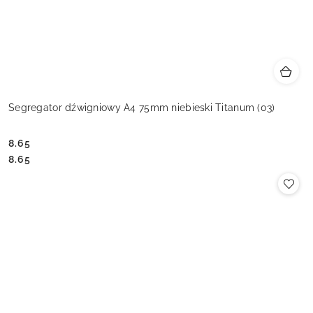
Segregator dźwigniowy A4 75mm niebieski Titanum (03)
8.65
Cena:
Cena:
8.65