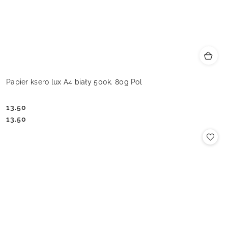
Papier ksero lux A4 biały 500k. 80g Pol
13.50
Cena:
Cena:
13.50