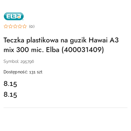
NAZWA
PRODUCENTA:
ELBA
(0)
Teczka plastikowa na guzik Hawai A3
mix 300 mic. Elba (400031409)
Symbol:
295796
Dostępność:
131
szt
cena:
8.15
8.15
Cena: