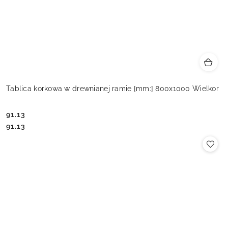
Tablica korkowa w drewnianej ramie [mm:] 800x1000 Wielkor
91.13
Cena:
Cena:
91.13