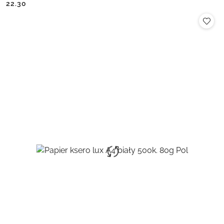
Cena:
Cena:
22.30