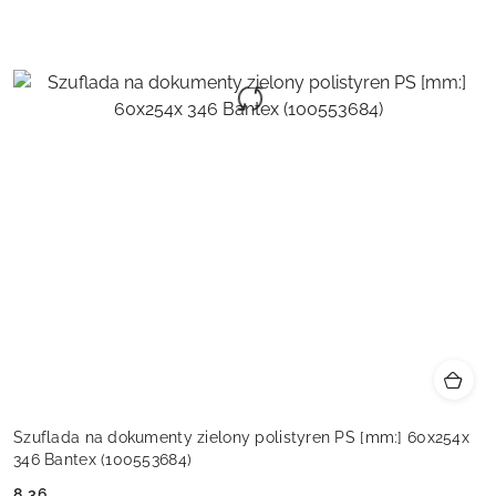
Szuflada na dokumenty zielony polistyren PS [mm:] 60x254x
346 Bantex (100553684)
8.36