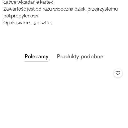
Łatwe wkładanie kartek
Zawartość jest od razu widoczna dzięki przejrzystemu
polipropylenowi
Opakowanie - 30 sztuk
Produkty
Produkty
Polecamy
Produkty podobne
Pomiń karuzelę produktów
o
o
statusie:
statusie: