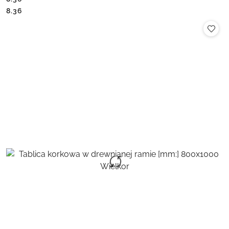
Cena:
Cena:
8.36