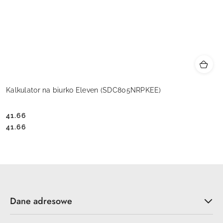
Kalkulator na biurko Eleven (SDC805NRPKEE)
41.66
Cena:
Cena:
41.66
Dane adresowe