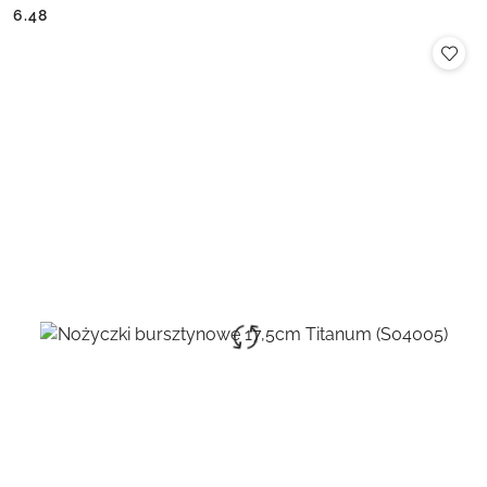
Cena:
Cena:
6.48