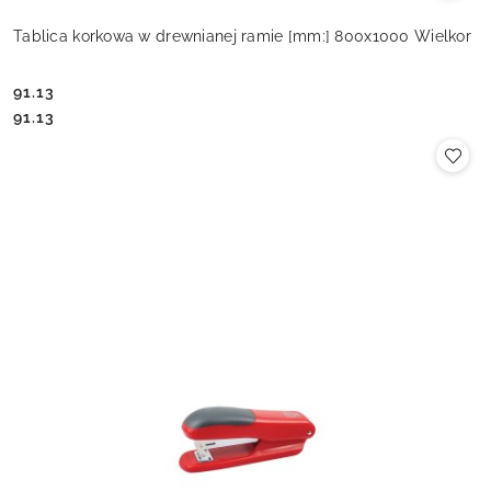
Tablica korkowa w drewnianej ramie [mm:] 800x1000 Wielkor
91.13
Cena:
Cena:
91.13