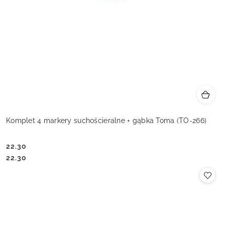
Komplet 4 markery suchościeralne + gąbka Toma (TO-266)
22.30
Cena:
Cena:
22.30