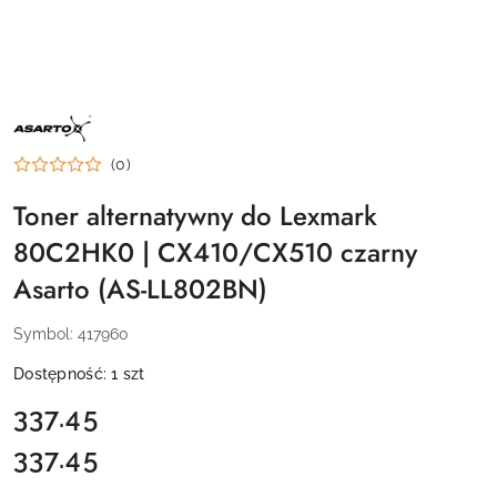
NAZWA
PRODUCENTA:
ASARTO
(0)
Toner alternatywny do Lexmark
80C2HK0 | CX410/CX510 czarny
Asarto (AS-LL802BN)
Symbol:
417960
Dostępność:
1
szt
cena:
337.45
337.45
Cena: