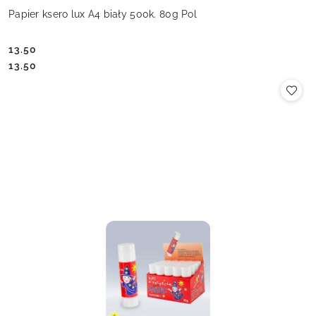
Papier ksero lux A4 biały 500k. 80g Pol
13.50
Cena:
Cena:
13.50