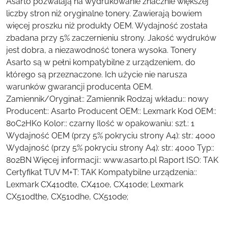
Asarto pozwalają na wydrukowanie znacznie większej
liczby stron niż oryginalne tonery. Zawierają bowiem
więcej proszku niż produkty OEM. Wydajność została
zbadana przy 5% zaczernieniu strony. Jakość wydruków
jest dobra, a niezawodność tonera wysoka. Tonery
Asarto są w pełni kompatybilne z urządzeniem, do
którego są przeznaczone. Ich użycie nie narusza
warunków gwarancji producenta OEM.
Zamiennik/Oryginał:: Zamiennik Rodzaj wkładu:: nowy
Producent:: Asarto Producent OEM:: Lexmark Kod OEM::
80C2HK0 Kolor:: czarny Ilość w opakowaniu: szt.: 1
Wydajność OEM (przy 5% pokryciu strony A4): str.: 4000
Wydajność (przy 5% pokryciu strony A4): str.: 4000 Typ::
802BN Więcej informacji:: www.asarto.pl Raport ISO: TAK
Certyfikat TUV M+T: TAK Kompatybilne urządzenia::
Lexmark CX410dte, CX410e, CX410de; Lexmark
CX510dthe, CX510dhe, CX510de;