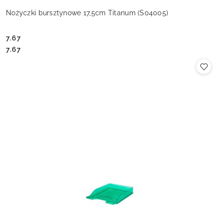
Nożyczki bursztynowe 17,5cm Titanum (S04005)
7.67
Cena:
Cena:
7.67