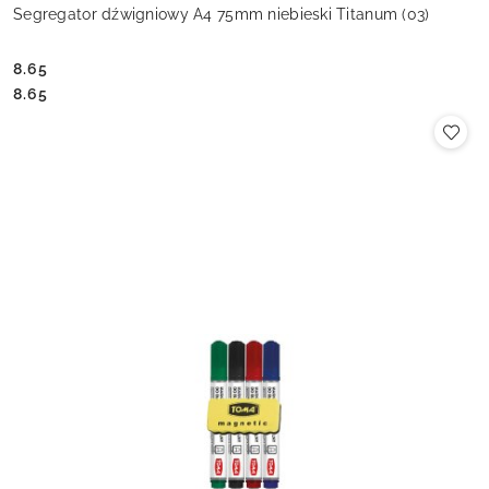
Segregator dźwigniowy A4 75mm niebieski Titanum (03)
8.65
Cena:
Cena:
8.65