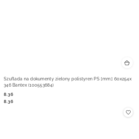
Szuflada na dokumenty zielony polistyren PS [mm:] 60x254x
346 Bantex (100553684)
8.36
Cena:
Cena:
8.36