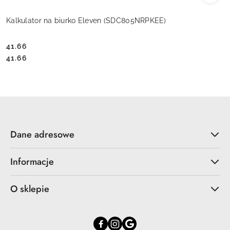
Kalkulator na biurko Eleven (SDC805NRPKEE)
41.66
Cena:
Cena:
41.66
Dane adresowe
Informacje
O sklepie