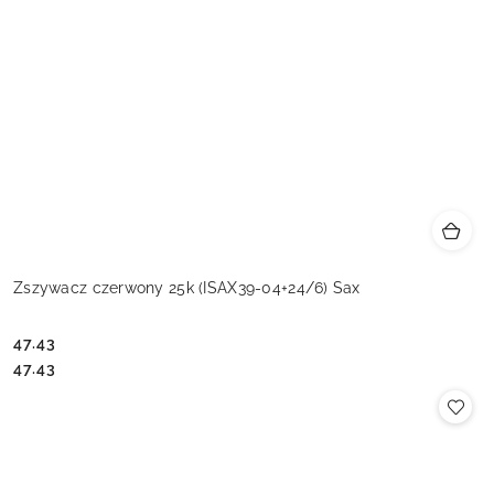
Zszywacz czerwony 25k (ISAX39-04+24/6) Sax
47.43
Cena:
Cena:
47.43