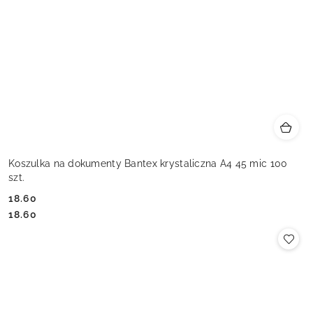
Koszulka na dokumenty Bantex krystaliczna A4 45 mic 100
szt.
18.60
Cena:
Cena:
18.60