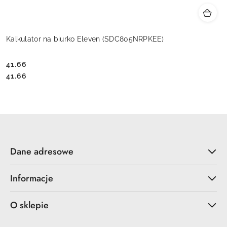
Kalkulator na biurko Eleven (SDC805NRPKEE)
41.66
Cena:
Cena:
41.66
Dane adresowe
Informacje
O sklepie