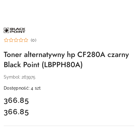
NAZWA
PRODUCENTA:
BLACK
(0)
POINT
Toner alternatywny hp CF280A czarny
Black Point (LBPPH80A)
Symbol:
263975
Dostępność:
4
szt
cena:
366.85
366.85
Cena: