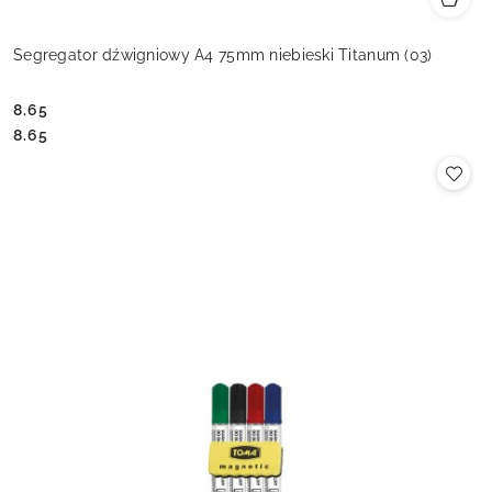
Segregator dźwigniowy A4 75mm niebieski Titanum (03)
8.65
Cena:
Cena:
8.65