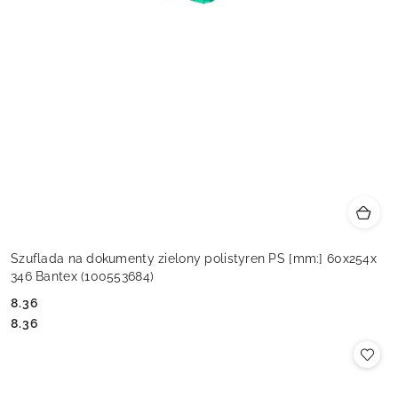
Szuflada na dokumenty zielony polistyren PS [mm:] 60x254x
346 Bantex (100553684)
8.36
Cena:
Cena:
8.36