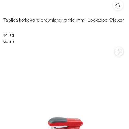
Tablica korkowa w drewnianej ramie [mm:] 800x1000 Wielkor
91.13
Cena:
Cena:
91.13