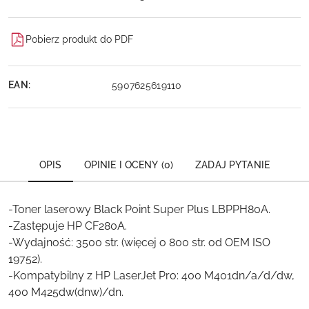
Pobierz produkt do PDF
EAN:
5907625619110
OPIS
OPINIE I OCENY (0)
ZADAJ PYTANIE
-Toner laserowy Black Point Super Plus LBPPH80A.
-Zastępuje HP CF280A.
-Wydajność: 3500 str. (więcej o 800 str. od OEM ISO
19752).
-Kompatybilny z HP LaserJet Pro: 400 M401dn/a/d/dw,
400 M425dw(dnw)/dn.