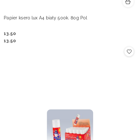
Papier ksero lux A4 biały 500k. 80g Pol
13.50
Cena:
Cena:
13.50