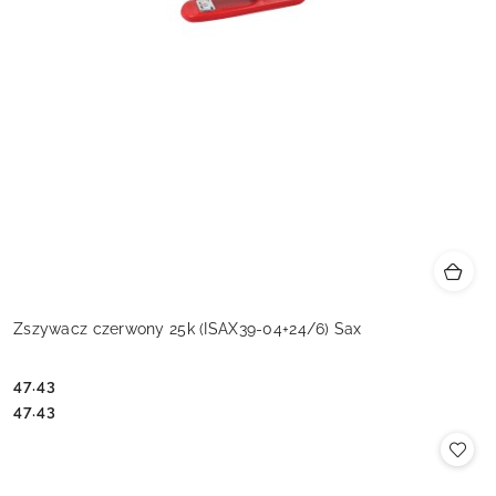
Zszywacz czerwony 25k (ISAX39-04+24/6) Sax
47.43
Cena:
Cena:
47.43