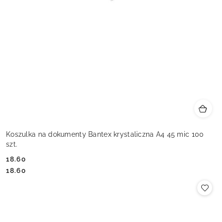
Koszulka na dokumenty Bantex krystaliczna A4 45 mic 100
szt.
18.60
Cena:
Cena:
18.60