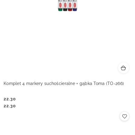
Komplet 4 markery suchościeralne + gąbka Toma (TO-266)
22.30
Cena:
Cena:
22.30