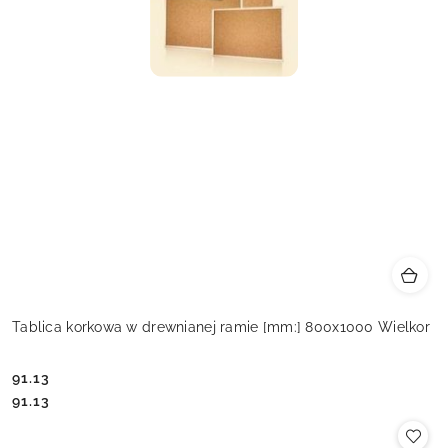
Tablica korkowa w drewnianej ramie [mm:] 800x1000 Wielkor
91.13
Cena:
Cena:
91.13