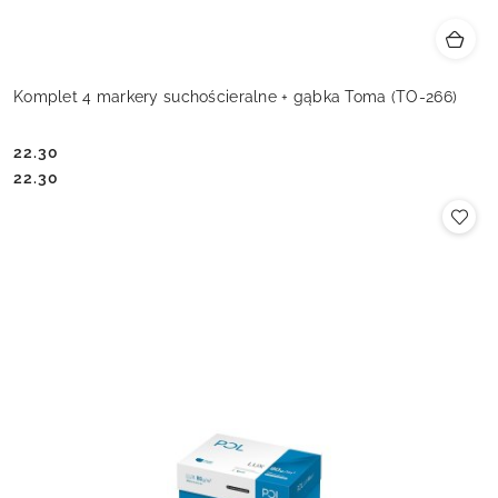
Komplet 4 markery suchościeralne + gąbka Toma (TO-266)
22.30
Cena:
Cena:
22.30