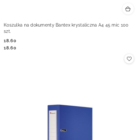
Koszulka na dokumenty Bantex krystaliczna A4 45 mic 100
szt.
18.60
Cena:
Cena:
18.60