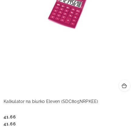
Kalkulator na biurko Eleven (SDC805NRPKEE)
41.66
Cena:
Cena:
41.66