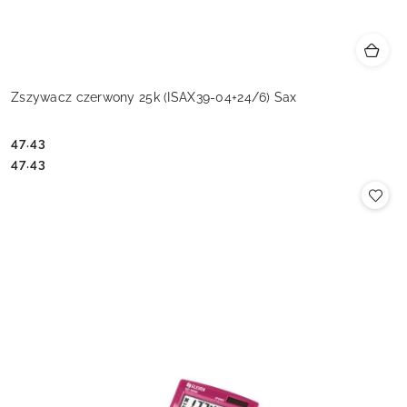
Zszywacz czerwony 25k (ISAX39-04+24/6) Sax
47.43
Cena:
Cena:
47.43