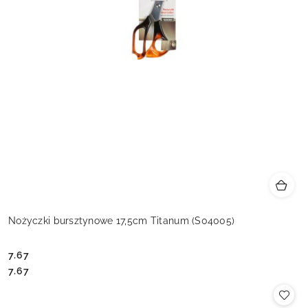
Nożyczki bursztynowe 17,5cm Titanum (S04005)
7.67
Cena:
Cena:
7.67