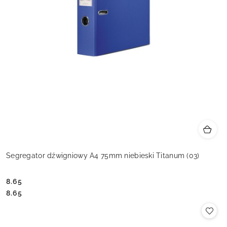
Segregator dźwigniowy A4 75mm niebieski Titanum (03)
8.65
Cena:
Cena:
8.65