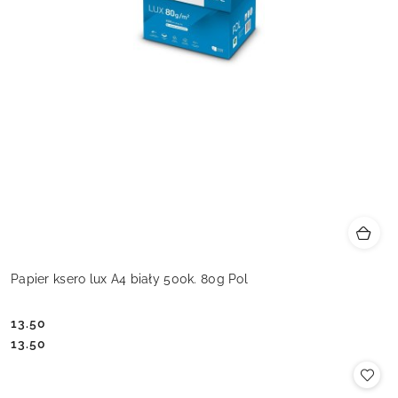
Papier ksero lux A4 biały 500k. 80g Pol
13.50
Cena:
Cena:
13.50