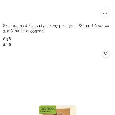
Szuflada na dokumenty zielony polistyren PS [mm:] 60x254x
346 Bantex (100553684)
8.36
Cena:
Cena:
8.36