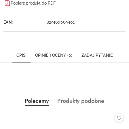
Pobierz produkt do PDF
EAN:
829160069401
OPIS
OPINIE I OCENY (0)
ZADAJ PYTANIE
Produkty
Produkty
Polecamy
Produkty podobne
Pomiń karuzelę produktów
o
o
statusie:
statusie: